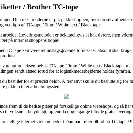
tiketter / Brother TC-tape
tløsninger. Den mest moderne er p.t. pakkeshoppen, hvor du selv afhenter
ning ved køb af TC-tape / 9mm / White text / Black tape.
 dit arbejde. Leveringsmetoden er beklageligvis et hak dyrere, men yderm
r tæt på internet shoppens bopæl.
ther TC-tape kan være ret udslagsgivende forudsat vi absolut skal bruge
 produkt.
e varenumre, eksempelvis TC-tape / 9mm / White text / Black tape, men v
illingen sendt afsted forud for at logistikmedarbejderne holder fyraften.
 du bestiller for et præcist beløb. Alternativt skulle du beslutte sig for
ere pakken til et afhentningssted.
inde frem til de bedste priser på forskellige online webshops, og så har 
så til voksne – betydeligt, og endda nogle gange tilbyde gratis levering.
 forskellige internet virksomheder i Danmark efter tilbud på TC-tape / 9