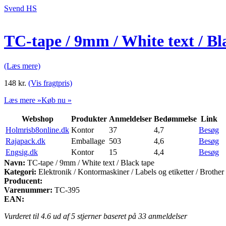
Svend HS
TC-tape / 9mm / White text / Bl
(Læs mere)
148
kr.
(Vis fragtpris)
Læs mere »
Køb nu »
Webshop
Produkter
Anmeldelser
Bedømmelse
Link
Holmrisb8online.dk
Kontor
37
4,7
Besøg
Rajapack.dk
Emballage
503
4,6
Besøg
Engsig.dk
Kontor
15
4,4
Besøg
Navn:
TC-tape / 9mm / White text / Black tape
Kategori:
Elektronik / Kontormaskiner / Labels og etiketter / Brothe
Producent:
Varenummer:
TC-395
EAN:
Vurderet til
4.6
ud af 5 stjerner baseret på
33
anmeldelser