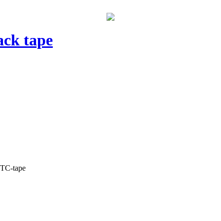
ack tape
r TC-tape