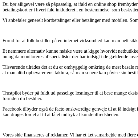
Du bør alligevel være så påpasselig, at ifald en online shop frembyder 
betalingskort er i hvert fald inkluderet i en bestemmelse, som beskytt
Vi anbefaler generelt kortbetalinger eller betalinger med mobilen. Som 
Forud for at folk bestiller på en internet virksomhed kan man helt sikk
Et nemmere alternativ kunne måske være at kigge hvorvidt netbutikken 
nu og da monitoreres af specialister der har indsigt i de gældende love.
Tilsvarende tilrådes det at du er omhyggelig omkring de mest basale re
at man altid opbevarer ens faktura, så man senere kan påvise sin besti
Trustpilot byder på fuldt ud passelige løsninger til at bese mange eks
forinden du bestiller.
Facebook tilbyder også de facto ønskværdige genveje til at få indsig
kan drages fordel af til at få et indtryk af kundetilfredsheden.
Vores side finansieres af reklamer. Vi har et tæt samarbejde med flere