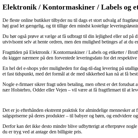
Elektronik / Kontormaskiner / Labels og e
De fleste online butikker tilbyder nu til dags et stort udvalg af frag
høj grad let gængelig, og tit tillige den mindst kostelige leveringsløs
Du bør også prøve at vælge at få udbragt til din lejlighed eller ud på
utvivlsomt selv at hente ordren, men den mulighed betinges af at du e
Fragttiden på Elektronik / Kontormaskiner / Labels og etiketter / Bro
du kigger nærmere på den forventede leveringsdato for det respektive
En hel del e-shops yder muligheden for dag-til-dag levering på utallig
et fast tidspunkt, med det formål at de med sikkerhed kan nå at få best
Nogle e-firmaer sikrer fragt uden betaling, men oftest er det forudsat at
nær Holstebro, Odder eller Vejen – vil være at få fragtfirmaet til at lev
Det er jo efterhånden ekstremt praktisk for almindelige mennesker at f
salgspriserne på deres produkter – til babyer og børn, og endvidere og
Derfor kan det ikke desto mindre blive udbytterigt at efterprøve nogle
du er tryg ved at antage den billigste pris.