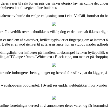
deres varer til salg for en pris der virker utopisk lav, så kunne det un
er køberen imod uægte online butikker.
alternativ burde du vælge en løsning som f.eks. ViaBill, forudsat du hel
ert få overblik over netbutikkens vilkår, dog er det normalt ikke særlig
er medlem af e-mærket, hvilket typisk er et fingerpeg om at internet fo
 Dette er en god genvej til at få assistance, for så vidt du møder udford
tningslinjer der influerer på handlen, til eksempel hvilken byttepolitik
lling af TC-tape / 9mm / White text / Black tape, om man er på shopping 
isterende forbrugeres betragtninger og herved foreslår vi, at du kigger
t i webshoppens popularitet. I øvrigt ses endda webbutikker hvor kund
 online forretninger derved at vi annoncerer deres varer, og får kommiss