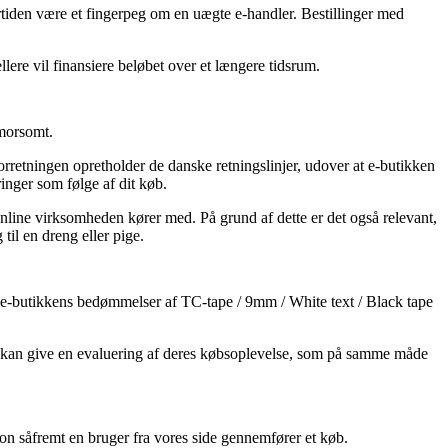
dertiden være et fingerpeg om en uægte e-handler. Bestillinger med
lere vil finansiere beløbet over et længere tidsrum.
 morsomt.
rretningen opretholder de danske retningslinjer, udover at e-butikken
ringer som følge af dit køb.
 online virksomheden kører med. På grund af dette er det også relevant,
til en dreng eller pige.
 på e-butikkens bedømmelser af TC-tape / 9mm / White text / Black tape
er kan give en evaluering af deres købsoplevelse, som på samme måde
ion såfremt en bruger fra vores side gennemfører et køb.