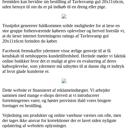
fremtiden kan bevidne sin bestilling af Tavlesvamp gul 20x11x6cm,
uden hensyn til om du er på indkøb til en dreng eller pige.
Trustpilot genererer fuldkommen solide muligheder for at læse en
stor gruppe forhenværende køberes oplevelser og herved foreslår vi,
at du læser internet forretningens ratings af Tavlesvamp gul
20x11x6cm forinden du køber.
Facebook fremskaffer ydermere visse ærlige genveje til at få
kendskab til netshoppens kundetilfredshed. Herinde møder vi faktisk
online butikker hvor det er muligt at give en evaluering af deres
købsoplevelse, som ydermere må udnyttes til at danne dig et indtryk
af hvor glade kunderne er.
Dette website er finansieret af reklameindtægter. Vi arbejder
sammen med mange e-shops derved at vi introducerer
forretningernes varer, og høster provision ifald vores brugere
foretager en bestilling.
Vejledning om produkter og online varehuse værnes om ofte, men
der tages ikke ansvar for korrektioner der er lavet siden nyligste
opdatering af websitets oplysninger.