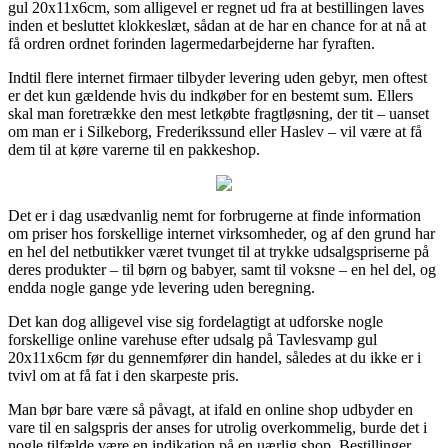
gul 20x11x6cm, som alligevel er regnet ud fra at bestillingen laves
inden et besluttet klokkeslæt, sådan at de har en chance for at nå at
få ordren ordnet forinden lagermedarbejderne har fyraften.
Indtil flere internet firmaer tilbyder levering uden gebyr, men oftest
er det kun gældende hvis du indkøber for en bestemt sum. Ellers
skal man foretrække den mest letkøbte fragtløsning, der tit – uanset
om man er i Silkeborg, Frederikssund eller Haslev – vil være at få
dem til at køre varerne til en pakkeshop.
Det er i dag usædvanlig nemt for forbrugerne at finde information
om priser hos forskellige internet virksomheder, og af den grund har
en hel del netbutikker været tvunget til at trykke udsalgspriserne på
deres produkter – til børn og babyer, samt til voksne – en hel del, og
endda nogle gange yde levering uden beregning.
Det kan dog alligevel vise sig fordelagtigt at udforske nogle
forskellige online varehuse efter udsalg på Tavlesvamp gul
20x11x6cm før du gennemfører din handel, således at du ikke er i
tvivl om at få fat i den skarpeste pris.
Man bør bare være så påvagt, at ifald en online shop udbyder en
vare til en salgspris der anses for utrolig overkommelig, burde det i
nogle tilfælde være en indikation på en uærlig shop. Bestillinger