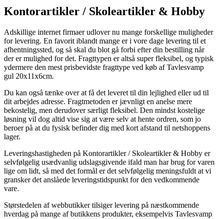
Kontorartikler / Skoleartikler & Hobby
Adskillige internet firmaer udlover nu mange forskellige muligheder
for levering. En favorit iblandt mange er i vore dage levering til et
afhentningssted, og så skal du blot gå forbi efter din bestilling når
der er mulighed for det. Fragttypen er altså super fleksibel, og typisk
ydermere den mest prisbevidste fragttype ved køb af Tavlesvamp
gul 20x11x6cm.
Du kan også tænke over at få det leveret til din lejlighed eller ud til
dit arbejdes adresse. Fragtmetoden er jævnligt en anelse mere
bekostelig, men derudover særligt fleksibel. Den mindst kostelige
løsning vil dog altid vise sig at være selv at hente ordren, som jo
beroer på at du fysisk befinder dig med kort afstand til netshoppens
lager.
Leveringshastigheden på Kontorartikler / Skoleartikler & Hobby er
selvfølgelig usædvanlig udslagsgivende ifald man har brug for varen
lige om lidt, så med det formål er det selvfølgelig meningsfuldt at vi
gransker det anslåede leveringstidspunkt for den vedkommende
vare.
Størstedelen af webbutikker tilsiger levering på næstkommende
hverdag på mange af butikkens produkter, eksempelvis Tavlesvamp