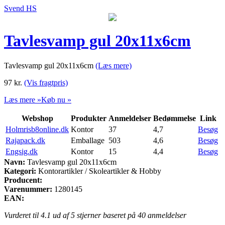
Svend HS
Tavlesvamp gul 20x11x6cm
Tavlesvamp gul 20x11x6cm
(Læs mere)
97
kr.
(Vis fragtpris)
Læs mere »
Køb nu »
Webshop
Produkter
Anmeldelser
Bedømmelse
Link
Holmrisb8online.dk
Kontor
37
4,7
Besøg
Rajapack.dk
Emballage
503
4,6
Besøg
Engsig.dk
Kontor
15
4,4
Besøg
Navn:
Tavlesvamp gul 20x11x6cm
Kategori:
Kontorartikler / Skoleartikler & Hobby
Producent:
Varenummer:
1280145
EAN:
Vurderet til
4.1
ud af 5 stjerner baseret på
40
anmeldelser