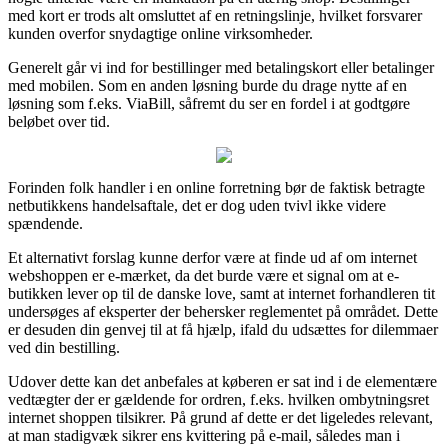
med kort er trods alt omsluttet af en retningslinje, hvilket forsvarer
kunden overfor snydagtige online virksomheder.
Generelt går vi ind for bestillinger med betalingskort eller betalinger
med mobilen. Som en anden løsning burde du drage nytte af en
løsning som f.eks. ViaBill, såfremt du ser en fordel i at godtgøre
beløbet over tid.
Forinden folk handler i en online forretning bør de faktisk betragte
netbutikkens handelsaftale, det er dog uden tvivl ikke videre
spændende.
Et alternativt forslag kunne derfor være at finde ud af om internet
webshoppen er e-mærket, da det burde være et signal om at e-
butikken lever op til de danske love, samt at internet forhandleren tit
undersøges af eksperter der behersker reglementet på området. Dette
er desuden din genvej til at få hjælp, ifald du udsættes for dilemmaer
ved din bestilling.
Udover dette kan det anbefales at køberen er sat ind i de elementære
vedtægter der er gældende for ordren, f.eks. hvilken ombytningsret
internet shoppen tilsikrer. På grund af dette er det ligeledes relevant,
at man stadigvæk sikrer ens kvittering på e-mail, således man i