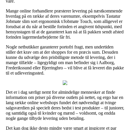
vare.
Mange online forhandlere præsterer levering på næstkommende
hverdag på en række af deres varenumre, eksempelvis Tastatur
Jobmate slim sort ergonomisk t/Jobmate Touch, som alligevel er
forudsat at du når at bestille forinden et angivent tidspunkt, med
hensynstagen til at de garanteret kan nå at få pakken sendt afsted
forinden lagermedarbejderne får fri.
Nogle netbutikker garanterer portofri fragt, men undertiden
stiller det krav om at der shoppes for en præcis sum. Desuden
kunne du udvælge den prisbilligste metode til levering, der i
mange tilfælde – ligegyldigt om man befinder sig i Aalborg,
Frederikssund eller Bjerringbro – vil blive at få leveret din pakke
til et udleveringssted.
Det er i dag særligt nemt for almindelige mennesker at finde
information om priser på diverse outlets på nettet, og ergo har en
lang række online webshops fundet det nødvendigt at tvinge
salgsværdien på specielt deres bedst i test produkter – til juniorer,
og samtidig også til kvinder og mænd – voldsomt, og endda
nogle gange tilbyde levering uden betaling.
Det kan dog ikke desto mindre være smart at inspicere et par