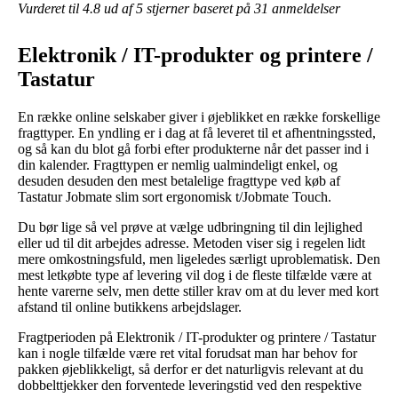
Vurderet til
4.8
ud af 5 stjerner baseret på
31
anmeldelser
Elektronik / IT-produkter og printere /
Tastatur
En række online selskaber giver i øjeblikket en række forskellige
fragttyper. En yndling er i dag at få leveret til et afhentningssted,
og så kan du blot gå forbi efter produkterne når det passer ind i
din kalender. Fragttypen er nemlig ualmindeligt enkel, og
desuden desuden den mest betalelige fragttype ved køb af
Tastatur Jobmate slim sort ergonomisk t/Jobmate Touch.
Du bør lige så vel prøve at vælge udbringning til din lejlighed
eller ud til dit arbejdes adresse. Metoden viser sig i regelen lidt
mere omkostningsfuld, men ligeledes særligt uproblematisk. Den
mest letkøbte type af levering vil dog i de fleste tilfælde være at
hente varerne selv, men dette stiller krav om at du lever med kort
afstand til online butikkens arbejdslager.
Fragtperioden på Elektronik / IT-produkter og printere / Tastatur
kan i nogle tilfælde være ret vital forudsat man har behov for
pakken øjeblikkeligt, så derfor er det naturligvis relevant at du
dobbelttjekker den forventede leveringstid ved den respektive