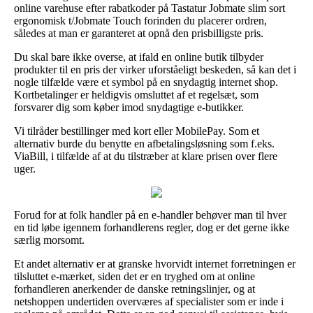
online varehuse efter rabatkoder på Tastatur Jobmate slim sort
ergonomisk t/Jobmate Touch forinden du placerer ordren,
således at man er garanteret at opnå den prisbilligste pris.
Du skal bare ikke overse, at ifald en online butik tilbyder
produkter til en pris der virker uforståeligt beskeden, så kan det i
nogle tilfælde være et symbol på en snydagtig internet shop.
Kortbetalinger er heldigvis omsluttet af et regelsæt, som
forsvarer dig som køber imod snydagtige e-butikker.
Vi tilråder bestillinger med kort eller MobilePay. Som et
alternativ burde du benytte en afbetalingsløsning som f.eks.
ViaBill, i tilfælde af at du tilstræber at klare prisen over flere
uger.
Forud for at folk handler på en e-handler behøver man til hver
en tid løbe igennem forhandlerens regler, dog er det gerne ikke
særlig morsomt.
Et andet alternativ er at granske hvorvidt internet forretningen er
tilsluttet e-mærket, siden det er en tryghed om at online
forhandleren anerkender de danske retningslinjer, og at
netshoppen undertiden overværes af specialister som er inde i