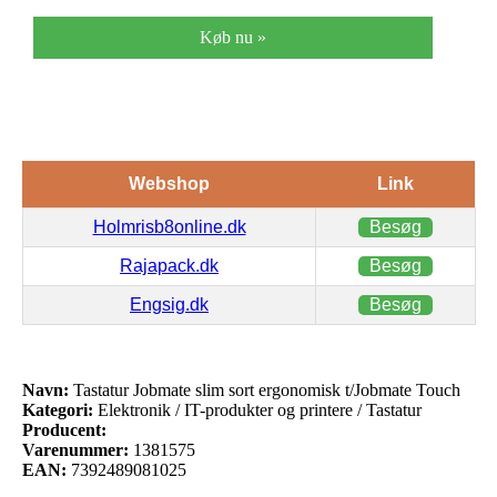
Køb nu »
Webshop
Link
Holmrisb8online.dk
Besøg
Rajapack.dk
Besøg
Engsig.dk
Besøg
Navn:
Tastatur Jobmate slim sort ergonomisk t/Jobmate Touch
Kategori:
Elektronik / IT-produkter og printere / Tastatur
Producent:
Varenummer:
1381575
EAN:
7392489081025