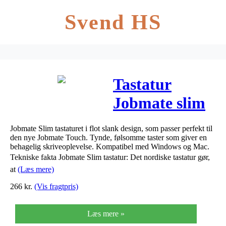
Svend HS
Tastatur
Jobmate slim
sort
Jobmate Slim tastaturet i flot slank design, som passer perfekt til
ergonomisk
den nye Jobmate Touch. Tynde, følsomme taster som giver en
behagelig skriveoplevelse. Kompatibel med Windows og Mac.
t/Jobmate
Tekniske fakta Jobmate Slim tastatur: Det nordiske tastatur gør,
at
(Læs mere)
Touch
266
kr.
(Vis fragtpris)
Læs mere »