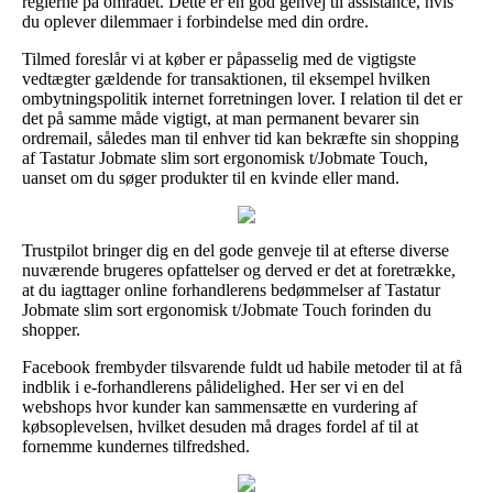
reglerne på området. Dette er en god genvej til assistance, hvis
du oplever dilemmaer i forbindelse med din ordre.
Tilmed foreslår vi at køber er påpasselig med de vigtigste
vedtægter gældende for transaktionen, til eksempel hvilken
ombytningspolitik internet forretningen lover. I relation til det er
det på samme måde vigtigt, at man permanent bevarer sin
ordremail, således man til enhver tid kan bekræfte sin shopping
af Tastatur Jobmate slim sort ergonomisk t/Jobmate Touch,
uanset om du søger produkter til en kvinde eller mand.
Trustpilot bringer dig en del gode genveje til at efterse diverse
nuværende brugeres opfattelser og derved er det at foretrække,
at du iagttager online forhandlerens bedømmelser af Tastatur
Jobmate slim sort ergonomisk t/Jobmate Touch forinden du
shopper.
Facebook frembyder tilsvarende fuldt ud habile metoder til at få
indblik i e-forhandlerens pålidelighed. Her ser vi en del
webshops hvor kunder kan sammensætte en vurdering af
købsoplevelsen, hvilket desuden må drages fordel af til at
fornemme kundernes tilfredshed.