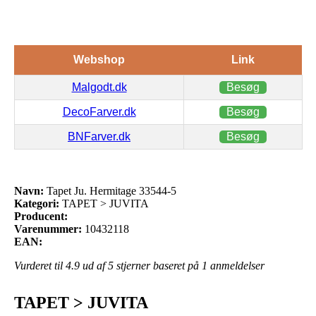
Webshop
Link
Malgodt.dk
Besøg
DecoFarver.dk
Besøg
BNFarver.dk
Besøg
Navn:
Tapet Ju. Hermitage 33544-5
Kategori:
TAPET > JUVITA
Producent:
Varenummer:
10432118
EAN:
Vurderet til
4.9
ud af 5 stjerner baseret på
1
anmeldelser
TAPET > JUVITA