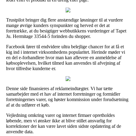
Trustpilot bringer dig flere anstændige løsninger til at vurdere
mange øvrige kunders synspunkter og herved er det at
foretrække, at du besigtiger webbutikkens vurderinger af Tapet
Ju. Hermitage 33544-5 forinden du shopper.
Facebook fører til endvidere ultra belejlige chancer for at få et
kig ind i internet virksomhedens popularitet. Herinde møder vi
en del e-forhandlere hvor man kan aflevere en anmeldelse af
købsoplevelsen, hvilket tilmed kan anvendes til afvejning af
hvor tilfredse kunderne er.
Denne side finansieres af reklameindtægter. Vi har tætte
samarbejder med et hav af internet forretninger og formidler
forretningernes varer, og høster kommission under forudsætning
af at du udfører et køb.
Vejledning omkring varer og internet firmaer opretholdes
løbende, men vi ønsker ikke at blive stillet ansvarlig for
korrektioner der kan være lavet siden sidste opdatering af de
anvendte data.