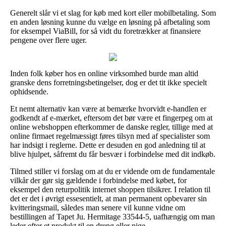
Generelt slår vi et slag for køb med kort eller mobilbetaling. Som
en anden løsning kunne du vælge en løsning på afbetaling som
for eksempel ViaBill, for så vidt du foretrækker at finansiere
pengene over flere uger.
Inden folk køber hos en online virksomhed burde man altid
granske dens forretningsbetingelser, dog er det tit ikke specielt
ophidsende.
Et nemt alternativ kan være at bemærke hvorvidt e-handlen er
godkendt af e-mærket, eftersom det bør være et fingerpeg om at
online webshoppen efterkommer de danske regler, tillige med at
online firmaet regelmæssigt føres tilsyn med af specialister som
har indsigt i reglerne. Dette er desuden en god anledning til at
blive hjulpet, såfremt du får besvær i forbindelse med dit indkøb.
Tilmed stiller vi forslag om at du er vidende om de fundamentale
vilkår der gør sig gældende i forbindelse med købet, for
eksempel den returpolitik internet shoppen tilsikrer. I relation til
det er det i øvrigt essesentielt, at man permanent opbevarer sin
kvitteringsmail, således man senere vil kunne vidne om
bestillingen af Tapet Ju. Hermitage 33544-5, uafhængig om man
leder efter et produkt til en dreng eller pige.