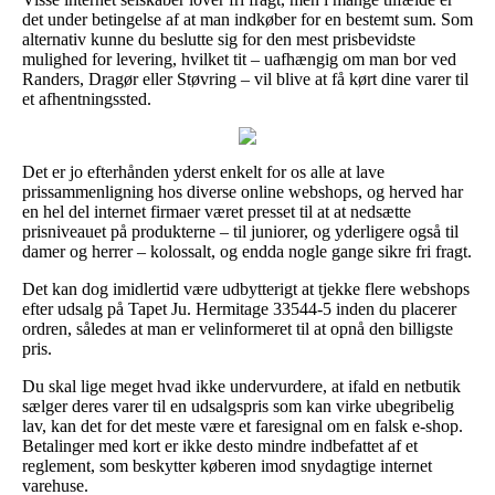
det under betingelse af at man indkøber for en bestemt sum. Som
alternativ kunne du beslutte sig for den mest prisbevidste
mulighed for levering, hvilket tit – uafhængig om man bor ved
Randers, Dragør eller Støvring – vil blive at få kørt dine varer til
et afhentningssted.
Det er jo efterhånden yderst enkelt for os alle at lave
prissammenligning hos diverse online webshops, og herved har
en hel del internet firmaer været presset til at at nedsætte
prisniveauet på produkterne – til juniorer, og yderligere også til
damer og herrer – kolossalt, og endda nogle gange sikre fri fragt.
Det kan dog imidlertid være udbytterigt at tjekke flere webshops
efter udsalg på Tapet Ju. Hermitage 33544-5 inden du placerer
ordren, således at man er velinformeret til at opnå den billigste
pris.
Du skal lige meget hvad ikke undervurdere, at ifald en netbutik
sælger deres varer til en udsalgspris som kan virke ubegribelig
lav, kan det for det meste være et faresignal om en falsk e-shop.
Betalinger med kort er ikke desto mindre indbefattet af et
reglement, som beskytter køberen imod snydagtige internet
varehuse.