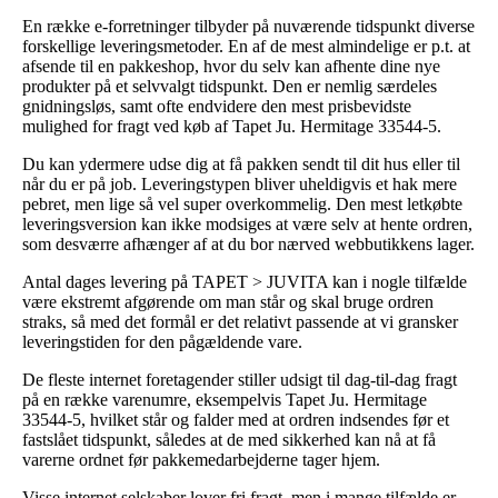
En række e-forretninger tilbyder på nuværende tidspunkt diverse
forskellige leveringsmetoder. En af de mest almindelige er p.t. at
afsende til en pakkeshop, hvor du selv kan afhente dine nye
produkter på et selvvalgt tidspunkt. Den er nemlig særdeles
gnidningsløs, samt ofte endvidere den mest prisbevidste
mulighed for fragt ved køb af Tapet Ju. Hermitage 33544-5.
Du kan ydermere udse dig at få pakken sendt til dit hus eller til
når du er på job. Leveringstypen bliver uheldigvis et hak mere
pebret, men lige så vel super overkommelig. Den mest letkøbte
leveringsversion kan ikke modsiges at være selv at hente ordren,
som desværre afhænger af at du bor nærved webbutikkens lager.
Antal dages levering på TAPET > JUVITA kan i nogle tilfælde
være ekstremt afgørende om man står og skal bruge ordren
straks, så med det formål er det relativt passende at vi gransker
leveringstiden for den pågældende vare.
De fleste internet foretagender stiller udsigt til dag-til-dag fragt
på en række varenumre, eksempelvis Tapet Ju. Hermitage
33544-5, hvilket står og falder med at ordren indsendes før et
fastslået tidspunkt, således at de med sikkerhed kan nå at få
varerne ordnet før pakkemedarbejderne tager hjem.
Visse internet selskaber lover fri fragt, men i mange tilfælde er