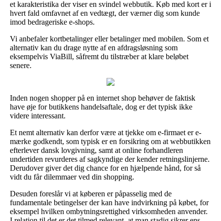
et karakteristika der viser en svindel webbutik. Køb med kort er i
hvert fald omfavnet af en vedtægt, der værner dig som kunde
imod bedrageriske e-shops.
Vi anbefaler kortbetalinger eller betalinger med mobilen. Som et
alternativ kan du drage nytte af en afdragsløsning som
eksempelvis ViaBill, såfremt du tilstræber at klare beløbet
senere.
Inden nogen shopper på en internet shop behøver de faktisk
have øje for butikkens handelsaftale, dog er det typisk ikke
videre interessant.
Et nemt alternativ kan derfor være at tjekke om e-firmaet er e-
mærke godkendt, som typisk er en forsikring om at webbutikken
efterlever dansk lovgivning, samt at online forhandleren
undertiden revurderes af sagkyndige der kender retningslinjerne.
Derudover giver det dig chance for en hjælpende hånd, for så
vidt du får dilemmaer ved din shopping.
Desuden foreslår vi at køberen er påpasselig med de
fundamentale betingelser der kan have indvirkning på købet, for
eksempel hvilken ombytningsrettighed virksomheden anvender.
I relation til det er det tilmed relevant, at man stadig sikrer ens