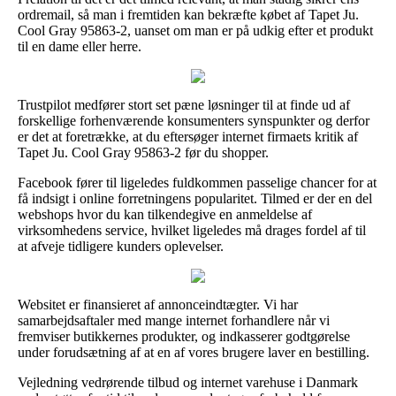
ordremail, så man i fremtiden kan bekræfte købet af Tapet Ju.
Cool Gray 95863-2, uanset om man er på udkig efter et produkt
til en dame eller herre.
Trustpilot medfører stort set pæne løsninger til at finde ud af
forskellige forhenværende konsumenters synspunkter og derfor
er det at foretrække, at du eftersøger internet firmaets kritik af
Tapet Ju. Cool Gray 95863-2 før du shopper.
Facebook fører til ligeledes fuldkommen passelige chancer for at
få indsigt i online forretningens popularitet. Tilmed er der en del
webshops hvor du kan tilkendegive en anmeldelse af
virksomhedens service, hvilket ligeledes må drages fordel af til
at afveje tidligere kunders oplevelser.
Websitet er finansieret af annonceindtægter. Vi har
samarbejdsaftaler med mange internet forhandlere når vi
fremviser butikkernes produkter, og indkasserer godtgørelse
under forudsætning af at en af vores brugere laver en bestilling.
Vejledning vedrørende tilbud og internet varehuse i Danmark