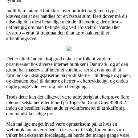
fyraften.
Indtil flere internet butikker lover portofri fragt, men typisk
kræves det at der handles for en fastsat sum. Derudover må du
udse dig den mest betalelige metode til levering, der oftest –
uafhængig om man befinder sig ved Holstebro, Varde eller
Lystrup – er at få fragtmanden til at køre pakken til et
afhentningssted.
Det er efterhånden i høj grad enkelt for folk at vurdere
prisniveauet hos diverse internet butikker i Danmark, og af den
grund har massevis af internet varehuse set sig tvunget til at
formindske udsalgspriserne på produkterne – til drenge og piger,
og desuden også til damer og herrer – eftertrykkeligt, og endda
nogle gange yde levering uden beregning.
Trods dette kan det alligevel være udbytterigt at efterprøve flere
internet selskaber efter tilbud på Tapet Ju. Cool Gray 95863-2
inden du bestiller, sådan at du er velinformeret til at skaffe sig
den mindst kostelige pris.
Man må lige meget hvad være opmærksom på, at hvis en
webbutik annoncerer bedst i test varer til salg for en pris som
virker helt ekstremt fordelagtig, så burde det mange gange være