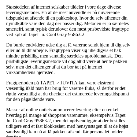
Størstedelen af internet selskaber tildeler i vore dage diverse
leveringsmetoder. En af de mest anvendte er på nuværende
tidspunkt at afsende til en pakkeshop, hvor du selv afhenter din
nyindkøbte vare den dag der passer dig. Metoden er jo særdeles
smertefri, samt typisk derudover den mest prisbevidste fragttype
ved køb af Tapet Ju. Cool Gray 95863-2.
Du burde endvidere udse dig at få varerne sendt hjem til dig selv
eller ud til dit arbejde. Fragttypen viser sig uheldigvis et hak
mindre prisbillig, men samtidig særdeles uproblematisk. Den
prisbilligste leveringsmetode vil dog altid være at hente pakken
selv, men det afhænger af at du bor tæt på internet
virksomhedens hjemsted.
Fragtperioden på TAPET > JUVITA kan være ekstremt
væsentlig ifald man har brug for varerne fluks, så derfor er det
rigtig væsentligt at du checker det estimerede leveringstidspunkt
for den pågældende vare.
Masser af online outlets annoncerer levering efter en enkelt
hverdag på mange af shoppens varenumre, eksempelvis Tapet
Ju. Cool Gray 95863-2, men det nødvendiggør at der bestilles
tidligere end et fast klokkeslæt, med hensynstagen til at de højst
sandsynligt kan nå at få pakken afsendt før personalet holder