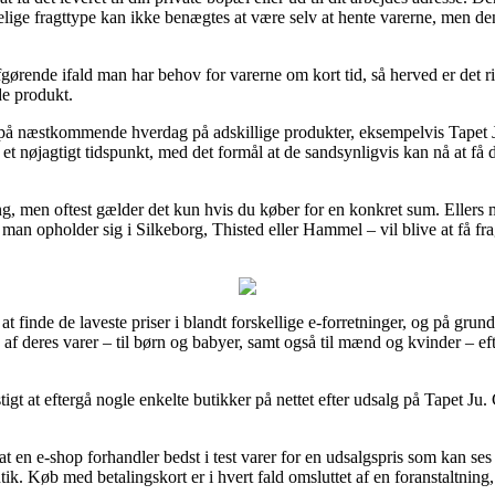
lige fragttype kan ikke benægtes at være selv at hente varerne, men de
rende ifald man har behov for varerne om kort tid, så herved er det rim
de produkt.
ng på næstkommende hverdag på adskillige produkter, eksempelvis Tapet
n et nøjagtigt tidspunkt, med det formål at de sandsynligvis kan nå at få 
ng, men oftest gælder det kun hvis du køber for en konkret sum. Ellers
 man opholder sig i Silkeborg, Thisted eller Hammel – vil blive at få frag
at finde de laveste priser i blandt forskellige e-forretninger, og på grund
e af deres varer – til børn og babyer, samt også til mænd og kvinder – e
gt at eftergå nogle enkelte butikker på nettet efter udsalg på Tapet Ju
f at en e-shop forhandler bedst i test varer for en udsalgspris som kan s
ik. Køb med betalingskort er i hvert fald omsluttet af en foranstaltnin