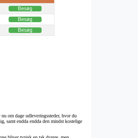
Besøg
Besøg
Besøg
er nu om dage udleveringssteder, hvor du
ssig, samt endda endda den mindst kostelige
enne bliver typisk en tak dyrere, men