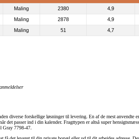
Maling
2380
4,9
Maling
2878
4,9
Maling
51
4,7
anmeldelser
nden diverse forskellige løsninger til levering. En af de mest anvendte 
når det passer ind i din kalender. Fragttypen er altså super hensigtsmæ
ol Gray 7798-47.
å det leveret til din private bopæl eller ud til dit arbejdes adresse. D