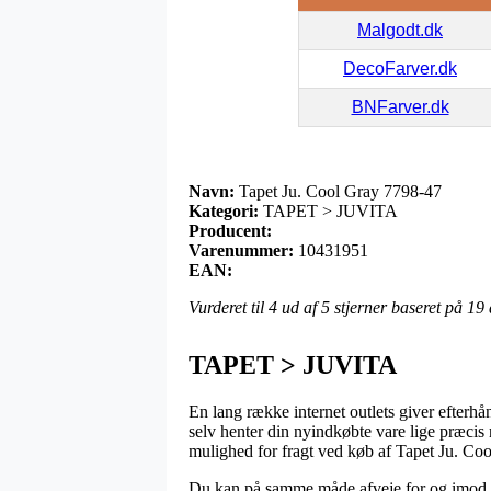
Malgodt.dk
DecoFarver.dk
BNFarver.dk
Navn:
Tapet Ju. Cool Gray 7798-47
Kategori:
TAPET > JUVITA
Producent:
Varenummer:
10431951
EAN:
Vurderet til
4
ud af 5 stjerner baseret på
19
TAPET > JUVITA
En lang række internet outlets giver efterhå
selv henter din nyindkøbte vare lige præcis 
mulighed for fragt ved køb af Tapet Ju. Co
Du kan på samme måde afveje for og imod at f