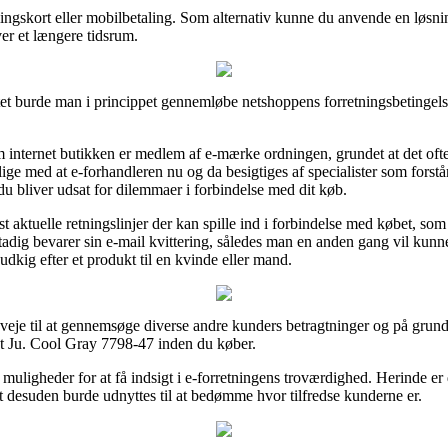
ingskort eller mobilbetaling. Som alternativ kunne du anvende en løsni
er et længere tidsrum.
tet burde man i princippet gennemløbe netshoppens forretningsbetingelse
m internet butikken er medlem af e-mærke ordningen, grundet at det ofte 
tillige med at e-forhandleren nu og da besigtiges af specialister som fo
 du bliver udsat for dilemmaer i forbindelse med dit køb.
mest aktuelle retningslinjer der kan spille ind i forbindelse med købet, so
stadig bevarer sin e-mail kvittering, således man en anden gang vil kunne
dkig efter et produkt til en kvinde eller mand.
veje til at gennemsøge diverse andre kunders betragtninger og på grund a
t Ju. Cool Gray 7798-47 inden du køber.
muligheder for at få indsigt i e-forretningens troværdighed. Herinde e
t desuden burde udnyttes til at bedømme hvor tilfredse kunderne er.