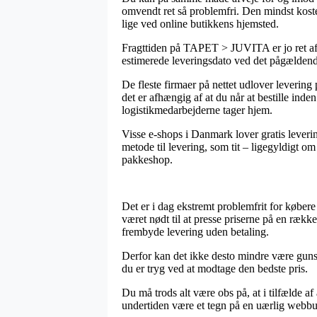
omvendt ret så problemfri. Den mindst koste
lige ved online butikkens hjemsted.
Fragttiden på TAPET > JUVITA er jo ret afgø
estimerede leveringsdato ved det pågælden
De fleste firmaer på nettet udlover leveri
det er afhængig af at du når at bestille inde
logistikmedarbejderne tager hjem.
Visse e-shops i Danmark lover gratis leveri
metode til levering, som tit – ligegyldigt om
pakkeshop.
Det er i dag ekstremt problemfrit for købere 
været nødt til at presse priserne på en rækk
frembyde levering uden betaling.
Derfor kan det ikke desto mindre være gunsti
du er tryg ved at modtage den bedste pris.
Du må trods alt være obs på, at i tilfælde a
undertiden være et tegn på en uærlig webbut