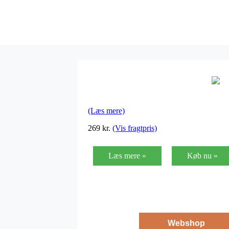
(Læs mere)
269
kr.
(Vis fragtpris)
Læs mere »
Køb nu »
Webshop