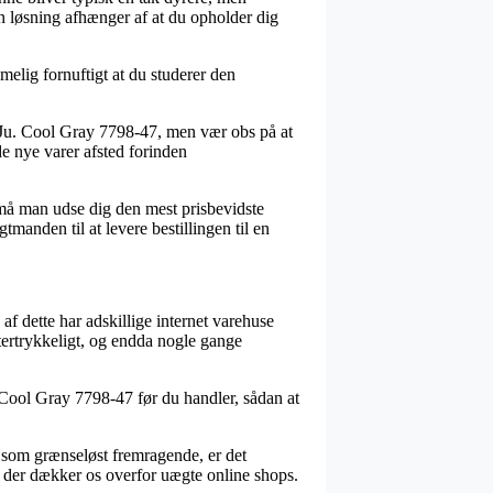
n løsning afhænger af at du opholder dig
elig fornuftigt at du studerer den
 Ju. Cool Gray 7798-47, men vær obs på at
de nye varer afsted forinden
 må man udse dig den mest prisbevidste
tmanden til at levere bestillingen til en
 af dette har adskillige internet varehuse
ftertrykkeligt, og endda nogle gange
. Cool Gray 7798-47 før du handler, sådan at
es som grænseløst fremragende, er det
g, der dækker os overfor uægte online shops.