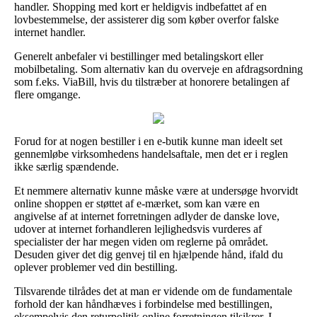
handler. Shopping med kort er heldigvis indbefattet af en
lovbestemmelse, der assisterer dig som køber overfor falske
internet handler.
Generelt anbefaler vi bestillinger med betalingskort eller
mobilbetaling. Som alternativ kan du overveje en afdragsordning
som f.eks. ViaBill, hvis du tilstræber at honorere betalingen af
flere omgange.
Forud for at nogen bestiller i en e-butik kunne man ideelt set
gennemløbe virksomhedens handelsaftale, men det er i reglen
ikke særlig spændende.
Et nemmere alternativ kunne måske være at undersøge hvorvidt
online shoppen er støttet af e-mærket, som kan være en
angivelse af at internet forretningen adlyder de danske love,
udover at internet forhandleren lejlighedsvis vurderes af
specialister der har megen viden om reglerne på området.
Desuden giver det dig genvej til en hjælpende hånd, ifald du
oplever problemer ved din bestilling.
Tilsvarende tilrådes det at man er vidende om de fundamentale
forhold der kan håndhæves i forbindelse med bestillingen,
eksempelvis den returpolitik online forretningen tilsikrer. I