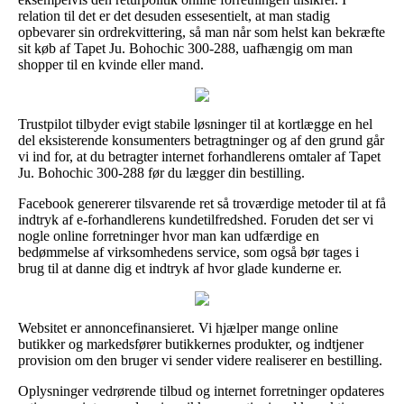
relation til det er det desuden essesentielt, at man stadig
opbevarer sin ordrekvittering, så man når som helst kan bekræfte
sit køb af Tapet Ju. Bohochic 300-288, uafhængig om man
shopper til en kvinde eller mand.
Trustpilot tilbyder evigt stabile løsninger til at kortlægge en hel
del eksisterende konsumenters betragtninger og af den grund går
vi ind for, at du betragter internet forhandlerens omtaler af Tapet
Ju. Bohochic 300-288 før du lægger din bestilling.
Facebook genererer tilsvarende ret så troværdige metoder til at få
indtryk af e-forhandlerens kundetilfredshed. Foruden det ser vi
nogle online forretninger hvor man kan udfærdige en
bedømmelse af virksomhedens service, som også bør tages i
brug til at danne dig et indtryk af hvor glade kunderne er.
Websitet er annoncefinansieret. Vi hjælper mange online
butikker og markedsfører butikkernes produkter, og indtjener
provision om den bruger vi sender videre realiserer en bestilling.
Oplysninger vedrørende tilbud og internet forretninger opdateres