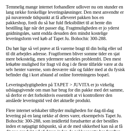
Temmelig mange internet forhandlere udlover nu om stunder en
lang række forskellige leveringsløsninger. Den mest anvendte er
på nuværende tidspunkt at få afleveret pakken hos en
pakkeshop, fordi du så har fuld fleksibilitet til at hente din
bestilling lige når det passer dig. Fragtmuligheden er jo yderst
gnidningsløs, samt endda desuden den mindst kostelige
leveringsform ved køb af Tapet Ju. Bohochic 300-288.
Du bør lige så vel prøve at få varerne bragt til din bolig eller ud
til dit arbejdes adresse. Fragtformen bliver somme tider en sjat
mere bekostelig, men ydermere særdeles problemfri. Den mest
letkøbte mulighed for fragt vil dog i de fleste tilfælde være at du
selv henter varerne, som desværre står og falder med at du fysisk
befinder dig i kort afstand af online forretningens bopæl.
Leveringsdygtigheden på TAPET > JUVITA er jo virkelig
udslagsgivende om man har brug for din pakke med det samme,
så derfor er det forholdsvis essentielt at vi kontrollerer den
anslåede leveringstid ved det aktuelle produkt.
Flere internet selskaber tilbyder muligheden for dag-til-dag
levering på en lang række af deres varer, eksempelvis Tapet Ju.
Bohochic 300-288, som imidlertid forudsætter at der bestilles
inden et nøjagtigt tidspunkt, så at de med sikkerhed kan nå at få