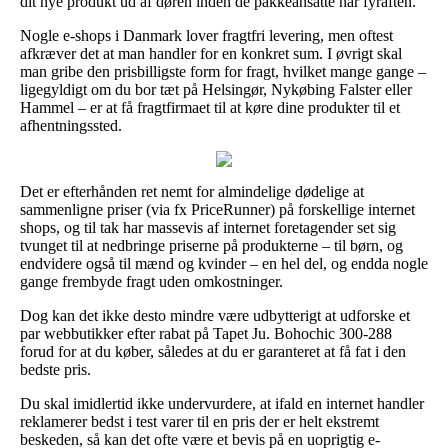
dit nye produkt ud af døren inden de pakkeansatte har fyraften.
Nogle e-shops i Danmark lover fragtfri levering, men oftest
afkræver det at man handler for en konkret sum. I øvrigt skal
man gribe den prisbilligste form for fragt, hvilket mange gange –
ligegyldigt om du bor tæt på Helsingør, Nykøbing Falster eller
Hammel – er at få fragtfirmaet til at køre dine produkter til et
afhentningssted.
Det er efterhånden ret nemt for almindelige dødelige at
sammenligne priser (via fx PriceRunner) på forskellige internet
shops, og til tak har massevis af internet foretagender set sig
tvunget til at nedbringe priserne på produkterne – til børn, og
endvidere også til mænd og kvinder – en hel del, og endda nogle
gange frembyde fragt uden omkostninger.
Dog kan det ikke desto mindre være udbytterigt at udforske et
par webbutikker efter rabat på Tapet Ju. Bohochic 300-288
forud for at du køber, således at du er garanteret at få fat i den
bedste pris.
Du skal imidlertid ikke undervurdere, at ifald en internet handler
reklamerer bedst i test varer til en pris der er helt ekstremt
beskeden, så kan det ofte være et bevis på en uoprigtig e-