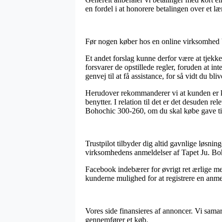
en fordel i at honorere betalingen over et l
Før nogen køber hos en online virksomhed bu
Et andet forslag kunne derfor være at tjek
forsvarer de opstillede regler, foruden at i
genvej til at få assistance, for så vidt du b
Herudover rekommanderer vi at kunden er kl
benytter. I relation til det er det desuden r
Bohochic 300-260, om du skal købe gave til
Trustpilot tilbyder dig altid gavnlige løsnin
virksomhedens anmeldelser af Tapet Ju. Boh
Facebook indebærer for øvrigt ret ærlige me
kunderne mulighed for at registrere en anme
Vores side finansieres af annoncer. Vi sama
gennemfører et køb.