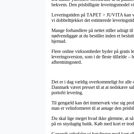
bekvem. Den prisbilligste leveringsmodel vi
Leveringstiden på TAPET > JUVITA kan være
vi dobbelttjekker det estimerede leveringsti
Mange forhandlere på nettet stiller udsigt 
nødvendiggør at du bestiller inden et beslut
hjemad.
Flere online virksomheder byder på gratis lev
leveringsversion, som i de fleste tilfælde – h
afhentningssted.
Det er i dag vældig overkommeligt for alle og
Danmark været presset til at at nedskære sa
portofri levering.
Til gengæld kan det immervæk vise sig profit
man er velinformeret til at antage den prisbil
Du skal lige meget hvad ikke glemme, at såfr
på en snydagtig butik. Køb med kort er trods
Generelt anbefaler vi betalinger med kort e