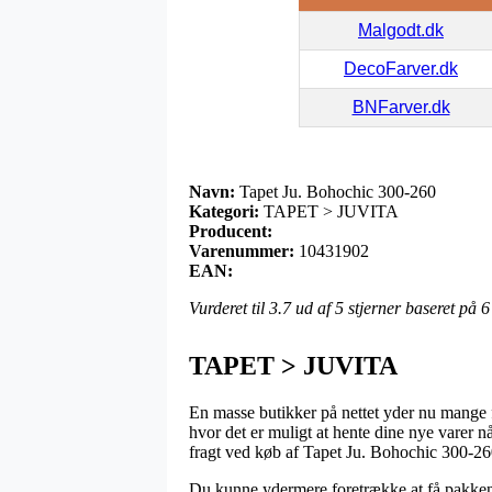
Malgodt.dk
DecoFarver.dk
BNFarver.dk
Navn:
Tapet Ju. Bohochic 300-260
Kategori:
TAPET > JUVITA
Producent:
Varenummer:
10431902
EAN:
Vurderet til
3.7
ud af 5 stjerner baseret på
6
TAPET > JUVITA
En masse butikker på nettet yder nu mange 
hvor det er muligt at hente dine nye varer n
fragt ved køb af Tapet Ju. Bohochic 300-26
Du kunne ydermere foretrække at få pakken l