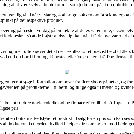
l dog altid være selv at hente ordren, som jo beroer på at du opholder d
 vældig vital når vi står og skal bruge pakken om få sekunder, og af 
dspunkt på det respektive produkt.
til levering på næste hverdag på en række af deres varenumre, eksempel
tet klokkeslæt, så at de højst sandsynligt kan nå at få de nye varer ud
ering, men ofte kræver det at der bestilles for et præcist beløb. Ellers 
vad end du bor i Herning, Ringsted eller Vejen – er at få fragtfirmaet til 
 enhver at søge information om priser fra flere shops på nettet, og for de
lgsværdien på produkterne – til børn, og tillige også til mænd og kvinde
abelt at studere nogle enkelte online firmaer efter tilbud på Tapet Ju.
ligste pris.
emt en butik markedsfører et produkt til salg for en pris som kan ses som 
 alt inkluderet i en orden, hvilket hjælper dig som køber imod bedrager
ller betalinger med mobilen. Som alternativ kunne du overveje en afbeta