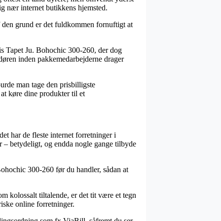
ig nær internet butikkens hjemsted.
den grund er det fuldkommen fornuftigt at
vis Tapet Ju. Bohochic 300-260, der dog
 af døren inden pakkemedarbejderne drager
burde man tage den prisbilligste
at køre dine produkter til et
t har de fleste internet forretninger i
r – betydeligt, og endda nogle gange tilbyde
 Bohochic 300-260 før du handler, sådan at
kolossalt tiltalende, er det tit være et tegn
iske online forretninger.
lingsordning som fx ViaBill, såfremt du ser