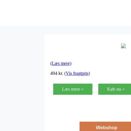
(Læs mere)
494
kr.
(Vis fragtpris)
Læs mere »
Køb nu »
Webshop