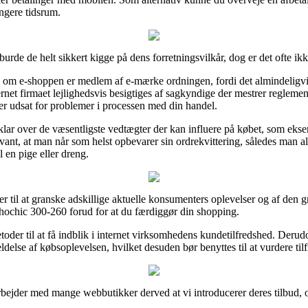
ængere tidsrum.
rde de helt sikkert kigge på dens forretningsvilkår, dog er det ofte ik
ke om e-shoppen er medlem af e-mærke ordningen, fordi det almindeligv
nternet firmaet lejlighedsvis besigtiges af sagkyndige der mestrer reglem
liver udsat for problemer i processen med din handel.
ar over de væsentligste vedtægter der kan influere på købet, som ekse
elevant, at man når som helst opbevarer sin ordrekvittering, således man a
 en pige eller dreng.
ger til at granske adskillige aktuelle konsumenters oplevelser og af den 
ochic 300-260 forud for at du færdiggør din shopping.
toder til at få indblik i internet virksomhedens kundetilfredshed. Deru
ldelse af købsoplevelsen, hvilket desuden bør benyttes til at vurdere ti
rbejder med mange webbutikker derved at vi introducerer deres tilbud, 