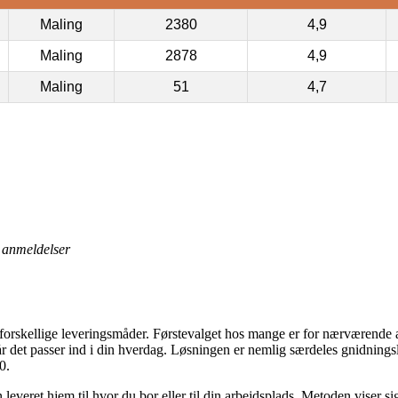
Maling
2380
4,9
Maling
2878
4,9
Maling
51
4,7
anmeldelser
forskellige leveringsmåder. Førstevalget hos mange er for nærværende 
år det passer ind i din hverdag. Løsningen er nemlig særdeles gnidnings
0.
everet hjem til hvor du bor eller til din arbejdsplads. Metoden viser s