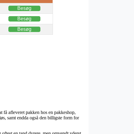
Besøg
Besøg
Besøg
at få afleveret pakken hos en pakkeshop,
løs, samt endda også den billigste form for
ig oftest en tand dyrere, men omvendt yderst