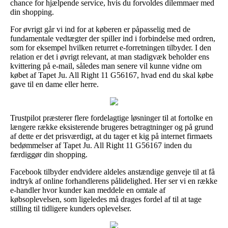
chance for hjælpende service, hvis du forvoldes dilemmaer med
din shopping.
For øvrigt går vi ind for at køberen er påpasselig med de
fundamentale vedtægter der spiller ind i forbindelse med ordren,
som for eksempel hvilken returret e-forretningen tilbyder. I den
relation er det i øvrigt relevant, at man stadigvæk beholder ens
kvittering på e-mail, således man senere vil kunne vidne om
købet af Tapet Ju. All Right 11 G56167, hvad end du skal købe
gave til en dame eller herre.
Trustpilot præsterer flere fordelagtige løsninger til at fortolke en
længere række eksisterende brugeres betragtninger og på grund
af dette er det prisværdigt, at du tager et kig på internet firmaets
bedømmelser af Tapet Ju. All Right 11 G56167 inden du
færdiggør din shopping.
Facebook tilbyder endvidere aldeles anstændige genveje til at få
indtryk af online forhandlerens pålidelighed. Her ser vi en række
e-handler hvor kunder kan meddele en omtale af
købsoplevelsen, som ligeledes må drages fordel af til at tage
stilling til tidligere kunders oplevelser.