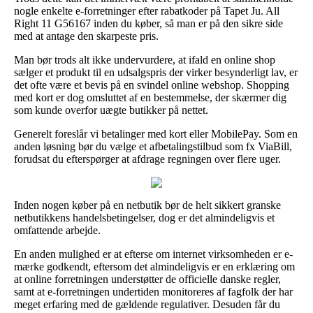
nogle enkelte e-forretninger efter rabatkoder på Tapet Ju. All
Right 11 G56167 inden du køber, så man er på den sikre side
med at antage den skarpeste pris.
Man bør trods alt ikke undervurdere, at ifald en online shop
sælger et produkt til en udsalgspris der virker besynderligt lav, er
det ofte være et bevis på en svindel online webshop. Shopping
med kort er dog omsluttet af en bestemmelse, der skærmer dig
som kunde overfor uægte butikker på nettet.
Generelt foreslår vi betalinger med kort eller MobilePay. Som en
anden løsning bør du vælge et afbetalingstilbud som fx ViaBill,
forudsat du efterspørger at afdrage regningen over flere uger.
Inden nogen køber på en netbutik bør de helt sikkert granske
netbutikkens handelsbetingelser, dog er det almindeligvis et
omfattende arbejde.
En anden mulighed er at efterse om internet virksomheden er e-
mærke godkendt, eftersom det almindeligvis er en erklæring om
at online forretningen understøtter de officielle danske regler,
samt at e-forretningen undertiden monitoreres af fagfolk der har
meget erfaring med de gældende regulativer. Desuden får du