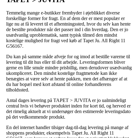
Temmelig mange e-butikker frembyder i øjeblikket diverse
forskellige former for fragt. En af dem der er mest populær er
lige nu at få leveret til et afhentningssted, hvor du selv kan hente
de bestilte produkter når det passer ind i din hverdag. Den er jo
usædvanlig uproblematisk, samt typisk tilmed den mindst
kostelige mulighed for fragt ved køb af Tapet Ju. All Right 11
G56167.
Du kan på samme måde afveje for og imod at bestille varerne til
levering til dit hus eller til dit arbejde. Leveringsformen bliver
gerne en lille smule mindre prisbillig, men derudover usædvanlig
ukompliceret. Den mindst kostelige fragtmetode kan ikke
benægtes at være selv at hente pakken, men det afhænger af at
du har bopæl med kort afstand til online forhandlerens
tilholdssted.
Antal dages levering på TAPET > JUVITA er jo ualmindeligt
central hvis vi behøver produktet inden for kort tid, og herved er
det rimelig aktuelt at vi undersøger den estimerede leveringsdato
på det vedkommende produkt.
En del internet handler tilsiger dag-til-dag levering på mange af
shoppens produkter, eksempelvis Tapet Ju. All Right 11