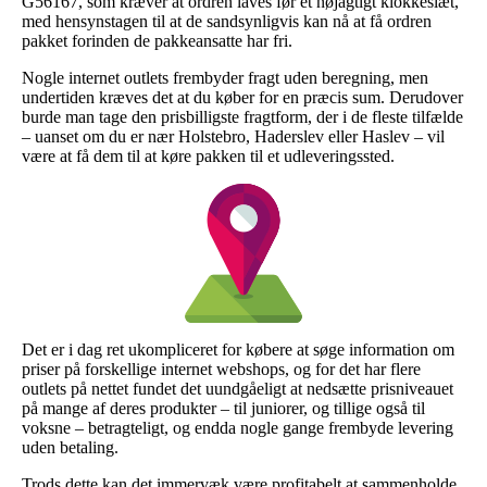
G56167, som kræver at ordren laves før et nøjagtigt klokkeslæt,
med hensynstagen til at de sandsynligvis kan nå at få ordren
pakket forinden de pakkeansatte har fri.
Nogle internet outlets frembyder fragt uden beregning, men
undertiden kræves det at du køber for en præcis sum. Derudover
burde man tage den prisbilligste fragtform, der i de fleste tilfælde
– uanset om du er nær Holstebro, Haderslev eller Haslev – vil
være at få dem til at køre pakken til et udleveringssted.
Det er i dag ret ukompliceret for købere at søge information om
priser på forskellige internet webshops, og for det har flere
outlets på nettet fundet det uundgåeligt at nedsætte prisniveauet
på mange af deres produkter – til juniorer, og tillige også til
voksne – betragteligt, og endda nogle gange frembyde levering
uden betaling.
Trods dette kan det immervæk være profitabelt at sammenholde