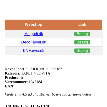
Webshop
Link
Malgodt.dk
Besøg
DecoFarver.dk
Besøg
BNFarver.dk
Besøg
Navn:
Tapet Ju. All Right 11 G56167
Kategori:
TAPET > JUVITA
Producent:
Varenummer:
10431841
EAN:
Vurderet til
4.5
ud af 5 stjerner baseret på
27
anmeldelser
TAPET > JUVITA