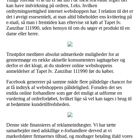
kan have indvirkning på ordren, f.eks. hvilken
ombytningsrettighed internet webshoppen har. I relation til det er
det i øvrigt essesentielt, at man altid bibeholder ens kvittering på
e-mail, så man i fremtiden kan eftervise sit køb af Tapet Iv.
Zanzibar 111990, uden hensyn til om du søger et produkt til en
dame eller herre.
Trustpilot medfører absolut udmærkede muligheder for at
gennemsøge en række aktuelle konsumenters iagttagelser og
derfor er det klogt, at du studerer online webshoppens
anmeldelser af Tapet Iv. Zanzibar 111990 før du køber.
Facebook genererer på samme måde flere pålidelige chancer for
at få indtryk af webshoppens pålidelighed. Foruden det ses
endda online forhandlere som gør det muligt at udforme en
vurdering af ordreforløbet, hvilket lige så vel kan tages i brug til
at bedømme kundetilfredsheden.
Denne side finansieres af reklameindtægter. Vi har tætte
samarbejder med adskillige e-forhandlere derved at vi
markedsfører firmaernes tilbud, og modtager betaling ifald vores