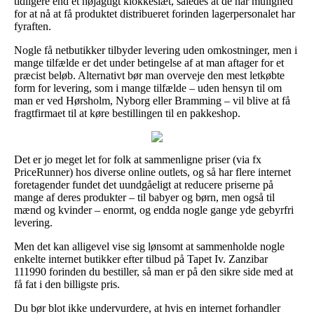
tidligere end et nøjagtigt klokkeslæt, således at de har mulighed
for at nå at få produktet distribueret forinden lagerpersonalet har
fyraften.
Nogle få netbutikker tilbyder levering uden omkostninger, men i
mange tilfælde er det under betingelse af at man aftager for et
præcist beløb. Alternativt bør man overveje den mest letkøbte
form for levering, som i mange tilfælde – uden hensyn til om
man er ved Hørsholm, Nyborg eller Bramming – vil blive at få
fragtfirmaet til at køre bestillingen til en pakkeshop.
Det er jo meget let for folk at sammenligne priser (via fx
PriceRunner) hos diverse online outlets, og så har flere internet
foretagender fundet det uundgåeligt at reducere priserne på
mange af deres produkter – til babyer og børn, men også til
mænd og kvinder – enormt, og endda nogle gange yde gebyrfri
levering.
Men det kan alligevel vise sig lønsomt at sammenholde nogle
enkelte internet butikker efter tilbud på Tapet Iv. Zanzibar
111990 forinden du bestiller, så man er på den sikre side med at
få fat i den billigste pris.
Du bør blot ikke undervurdere, at hvis en internet forhandler