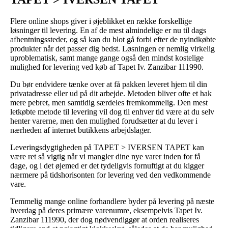
Flere online shops giver i øjeblikket en række forskellige
løsninger til levering. En af de mest almindelige er nu til dags
afhentningssteder, og så kan du blot gå forbi efter de nyindkøbte
produkter når det passer dig bedst. Løsningen er nemlig virkelig
uproblematisk, samt mange gange også den mindst kostelige
mulighed for levering ved køb af Tapet Iv. Zanzibar 111990.
Du bør endvidere tænke over at få pakken leveret hjem til din
privatadresse eller ud på dit arbejde. Metoden bliver ofte et hak
mere pebret, men samtidig særdeles fremkommelig. Den mest
letkøbte metode til levering vil dog til enhver tid være at du selv
henter varerne, men den mulighed forudsætter at du lever i
nærheden af internet butikkens arbejdslager.
Leveringsdygtigheden på TAPET > IVERSEN TAPET kan
være ret så vigtig når vi mangler dine nye varer inden for få
dage, og i det øjemed er det tydeligvis fornuftigt at du kigger
nærmere på tidshorisonten for levering ved den vedkommende
vare.
Temmelig mange online forhandlere byder på levering på næste
hverdag på deres primære varenumre, eksempelvis Tapet Iv.
Zanzibar 111990, der dog nødvendiggør at orden realiseres