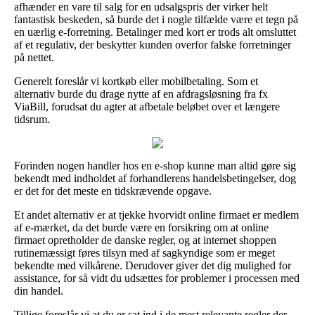
afhænder en vare til salg for en udsalgspris der virker helt
fantastisk beskeden, så burde det i nogle tilfælde være et tegn på
en uærlig e-forretning. Betalinger med kort er trods alt omsluttet
af et regulativ, der beskytter kunden overfor falske forretninger
på nettet.
Generelt foreslår vi kortkøb eller mobilbetaling. Som et
alternativ burde du drage nytte af en afdragsløsning fra fx
ViaBill, forudsat du agter at afbetale beløbet over et længere
tidsrum.
Forinden nogen handler hos en e-shop kunne man altid gøre sig
bekendt med indholdet af forhandlerens handelsbetingelser, dog
er det for det meste en tidskrævende opgave.
Et andet alternativ er at tjekke hvorvidt online firmaet er medlem
af e-mærket, da det burde være en forsikring om at online
firmaet opretholder de danske regler, og at internet shoppen
rutinemæssigt føres tilsyn med af sagkyndige som er meget
bekendte med vilkårene. Derudover giver det dig mulighed for
assistance, for så vidt du udsættes for problemer i processen med
din handel.
Tillige foreslår vi at du er sat ind i de mest relevante regler der