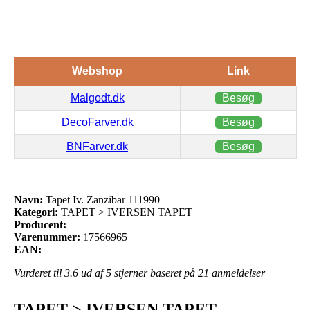
Webshop
Link
Malgodt.dk
Besøg
DecoFarver.dk
Besøg
BNFarver.dk
Besøg
Navn:
Tapet Iv. Zanzibar 111990
Kategori:
TAPET > IVERSEN TAPET
Producent:
Varenummer:
17566965
EAN:
Vurderet til
3.6
ud af 5 stjerner baseret på
21
anmeldelser
TAPET > IVERSEN TAPET