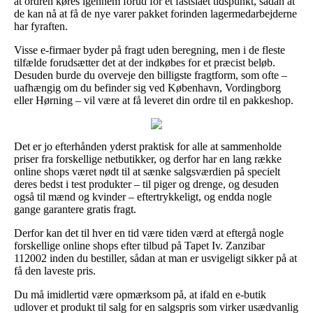
at ordren køres igennem forud for et fastslået tidspunkt, sådan at
de kan nå at få de nye varer pakket forinden lagermedarbejderne
har fyraften.
Visse e-firmaer byder på fragt uden beregning, men i de fleste
tilfælde forudsætter det at der indkøbes for et præcist beløb.
Desuden burde du overveje den billigste fragtform, som ofte –
uafhængig om du befinder sig ved København, Vordingborg
eller Hørning – vil være at få leveret din ordre til en pakkeshop.
Det er jo efterhånden yderst praktisk for alle at sammenholde
priser fra forskellige netbutikker, og derfor har en lang række
online shops været nødt til at sænke salgsværdien på specielt
deres bedst i test produkter – til piger og drenge, og desuden
også til mænd og kvinder – eftertrykkeligt, og endda nogle
gange garantere gratis fragt.
Derfor kan det til hver en tid være tiden værd at eftergå nogle
forskellige online shops efter tilbud på Tapet Iv. Zanzibar
112002 inden du bestiller, sådan at man er usvigeligt sikker på at
få den laveste pris.
Du må imidlertid være opmærksom på, at ifald en e-butik
udlover et produkt til salg for en salgspris som virker usædvanlig