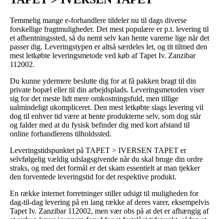
Temmelig mange e-forhandlere tildeler nu til dags diverse
forskellige fragtmuligheder. Det mest populære er p.t. levering til
et afhentningssted, så du nemt selv kan hente varerne lige når det
passer dig. Leveringstypen er altså særdeles let, og tit tilmed den
mest letkøbte leveringsmetode ved køb af Tapet Iv. Zanzibar
112002.
Du kunne ydermere beslutte dig for at få pakken bragt til din
private bopæl eller til din arbejdsplads. Leveringsmetoden viser
sig for det meste lidt mere omkostningsfuld, men tillige
ualmindeligt ukompliceret. Den mest letkøbte slags levering vil
dog til enhver tid være at hente produkterne selv, som dog står
og falder med at du fysisk befinder dig med kort afstand til
online forhandlerens tilholdssted.
Leveringstidspunktet på TAPET > IVERSEN TAPET er
selvfølgelig vældig udslagsgivende når du skal bruge din ordre
straks, og med det formål er det skam essentielt at man tjekker
den forventede leveringstid for det respektive produkt.
En række internet forretninger stiller udsigt til muligheden for
dag-til-dag levering på en lang række af deres varer, eksempelvis
Tapet Iv. Zanzibar 112002, men vær obs på at det er afhængig af