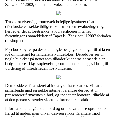
Zanzibar 112002, om man er voksen eller et barn.
Trustpilot giver dig immervæk belejlige løsninger til at
efterforske en række tidligere konsumenters evalueringer og
herved er det at foretrække, at du verificerer internet
forretningens anmeldelser af Tapet Iv. Zanzibar 112002 forinden
du shopper.
Facebook byder på desuden nogle belejlige løsninger til at få en
idé om internet forhandlerens kundefokus. Derudover ser vi
nogle butikker på nettet som tilbyder kunderne at meddele en
bedømmelse af købsoplevelsen, som tilmed kan tages i brug til
vurdering af tilfredsheden hos kunderne.
Denne side er finansieret af indtægter fra reklamer. Vi har et tæt
samarbejde med en række internet varehuse derved at vi
præsenterer firmaernes tilbud, og indhenter honorar i tilfælde af
at den person vi sender videre udfører en transaktion.
Informationer angående tilbud og online varehuse opretholdes
fra tid til anden, men vi kan desværre ikke garantere imod