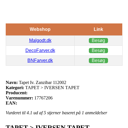
Webshop
Link
Malgodt.dk
Besøg
DecoFarver.dk
Besøg
BNFarver.dk
Besøg
Navn:
Tapet Iv. Zanzibar 112002
Kategori:
TAPET > IVERSEN TAPET
Producent:
Varenummer:
17767206
EAN:
Vurderet til
4.1
ud af 5 stjerner baseret på
1
anmeldelser
TAPET > IVERSEN TAPET