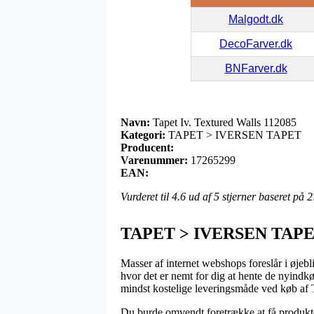
Malgodt.dk
DecoFarver.dk
BNFarver.dk
Navn:
Tapet Iv. Textured Walls 112085
Kategori:
TAPET > IVERSEN TAPET
Producent:
Varenummer:
17265299
EAN:
Vurderet til
4.6
ud af 5 stjerner baseret på
2
TAPET > IVERSEN TAP
Masser af internet webshops foreslår i øjebl
hvor det er nemt for dig at hente de nyindk
mindst kostelige leveringsmåde ved køb af 
Du burde omvendt foretrække at få produkter