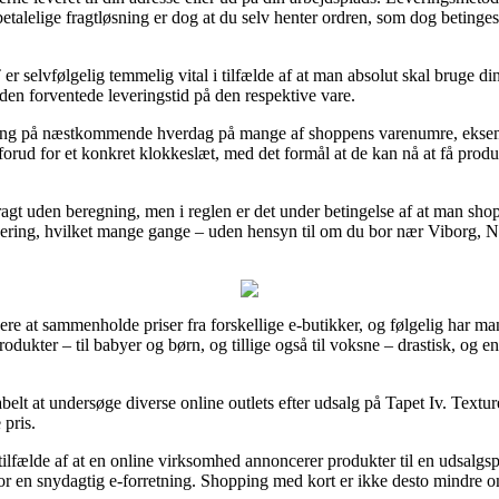
alelige fragtløsning er dog at du selv henter ordren, som dog betinges 
vfølgelig temmelig vital i tilfælde af at man absolut skal bruge din 
den forventede leveringstid på den respektive vare.
ering på næstkommende hverdag på mange af shoppens varenumre, eksem
forud for et konkret klokkeslæt, med det formål at de kan nå at få produk
agt uden beregning, men i reglen er det under betingelse af at man shop
vering, hvilket mange gange – uden hensyn til om du bor nær Viborg, Nyb
ere at sammenholde priser fra forskellige e-butikker, og følgelig har man
odukter – til babyer og børn, og tillige også til voksne – drastisk, og 
tabelt at undersøge diverse online outlets efter udsalg på Tapet Iv. Tex
 pris.
fælde af at en online virksomhed annoncerer produkter til en udsalgspris
r en snydagtig e-forretning. Shopping med kort er ikke desto mindre om