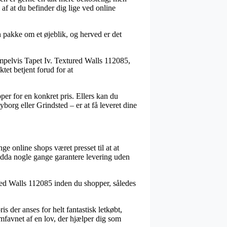
af at du befinder dig lige ved online
pakke om et øjeblik, og herved er det
pelvis Tapet Iv. Textured Walls 112085,
tet betjent forud for at
per for en konkret pris. Ellers kan du
org eller Grindsted – er at få leveret dine
ge online shops været presset til at at
endda nogle gange garantere levering uden
tured Walls 112085 inden du shopper, således
 der anses for helt fantastisk letkøbt,
favnet af en lov, der hjælper dig som