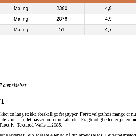
Maling
2380
4,9
Maling
2878
4,9
Maling
51
4,7
7
anmeldelser
ET
ikket en lang række forskellige fragttyper. Førstevalget hos mange er nu 
øbte varer når det passer ind i din kalender. Fragtmuligheden er jo temm
Tapet Iv. Textured Walls 112085.
ne leveret til din adresse eller ud på din arbejdsplads. Leveringsmeto