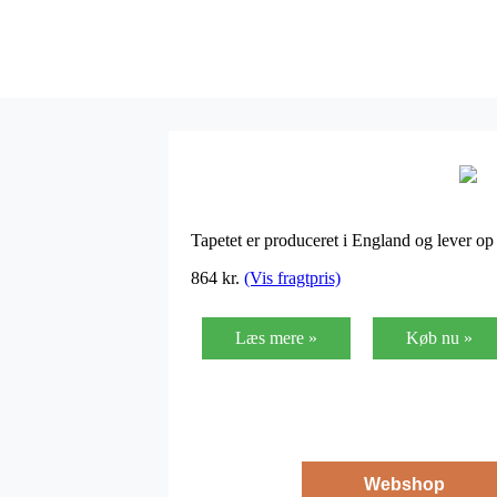
Tapetet er produceret i England og lever o
864
kr.
(Vis fragtpris)
Læs mere »
Køb nu »
Webshop