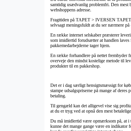
samtidig usædvanlig problemfri. Den mest bet
webshoppens adresse.
Fragttiden på TAPET > IVERSEN TAPET er sel
selvsagt meningsfuldt at du ser nærmere på 
En række internet selskaber præsterer lev
som imidlertid forudsætter at handlen laves 
pakkemedarbejderne tager hjem.
En række forhandlere på nettet frembyder fr
overveje den mindst kostelige metode til le
produkter til en pakkeshop.
Det er i dag særligt hensigtsmæssigt for køb
stampe udsalgspriserne på mange af deres pr
betaling.
Til gengæld kan det alligevel vise sig profi
at du er tryg ved at opnå den mest betalelige
Du må imidlertid være opmærksom på, at i til
kunne det mange gange være en indikator fo