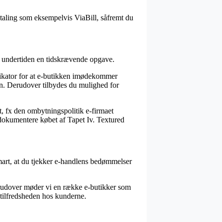
etaling som eksempelvis ViaBill, såfremt du
t undertiden en tidskrævende opgave.
dikator for at e-butikken imødekommer
en. Derudover tilbydes du mulighed for
, fx den ombytningspolitik e-firmaet
n dokumentere købet af Tapet Iv. Textured
 smart, at du tjekker e-handlens bedømmelser
rudover møder vi en række e-butikker som
f tilfredsheden hos kunderne.