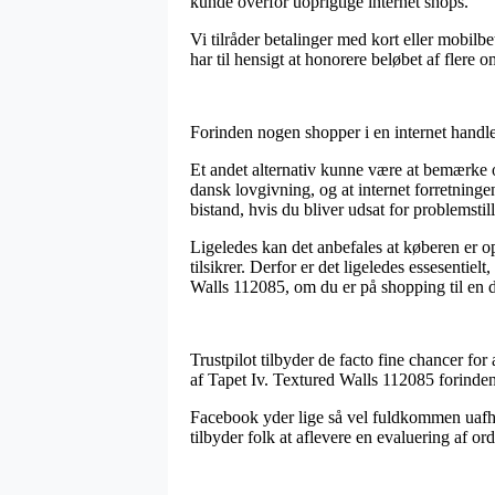
kunde overfor uoprigtige internet shops.
Vi tilråder betalinger med kort eller mobil
har til hensigt at honorere beløbet af flere 
Forinden nogen shopper i en internet handl
Et andet alternativ kunne være at bemærke 
dansk lovgivning, og at internet forretning
bistand, hvis du bliver udsat for problemstil
Ligeledes kan det anbefales at køberen er 
tilsikrer. Derfor er det ligeledes essesenti
Walls 112085, om du er på shopping til en d
Trustpilot tilbyder de facto fine chancer fo
af Tapet Iv. Textured Walls 112085 forinde
Facebook yder lige så vel fuldkommen uafh
tilbyder folk at aflevere en evaluering af or