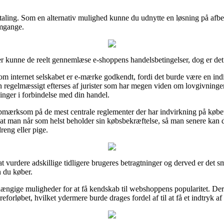
betaling. Som en alternativ mulighed kunne du udnytte en løsning på afb
omgange.
er kunne de reelt gennemlæse e-shoppens handelsbetingelser, dog er de
om internet selskabet er e-mærke godkendt, fordi det burde være en in
en regelmæssigt efterses af jurister som har megen viden om lovgivning
linger i forbindelse med din handel.
opmærksom på de mest centrale reglementer der har indvirkning på købet
elt, at man når som helst beholder sin købsbekræftelse, så man senere ka
reng eller pige.
r at vurdere adskillige tidligere brugeres betragtninger og derved er det
n du køber.
ængige muligheder for at få kendskab til webshoppens popularitet. De
dreforløbet, hvilket ydermere burde drages fordel af til at få et indtryk a