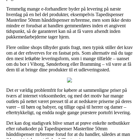
Temmelig mange e-forhandlere byder på levering på næste
hverdag på en hel del produkter, eksempelvis Tapedispenser
Masterline 50mm hånddispenser m/bremse, men som ikke desto
mindre er forudsat at handlen gemmenføres inden et angivent
tidspunkt, så de garanteret kan nå at få varen afsendt inden
pakkemedarbejderne tager hjem.
Flere online shops tilbyder gratis fragt, men typisk stiller det krav
om at der erhverves for en fastsat pris. Som alternativ må du tage
den mest letkøbte leveringsform, som i mange tilfælde – uanset
om du bor i Viborg, Sønderborg eller Bramming – vil være at få
dem til at bringe dine produkter til et udleveringssted.
Det er vældig problemfrit for købere at sammenligne priser på
tværs af internet virksomheder, og med det motiv har mange
outlets på nettet været presset til at at nedskære priserne på deres
varer – til børn og babyer, og tillige også til herrer og damer –
eftertrykkeligt, og endda nogle gange præstere portofri levering.
Det kan dog stadigvæk blive smart at prøve enkelte netbutikker
efter rabatkoder på Tapedispenser Masterline 50mm
hånddispenser m/bremse forud for at du handler, således at man