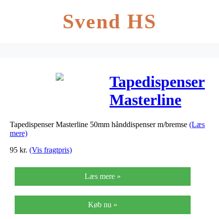
Svend HS
Tapedispenser
Masterline
50mm
Tapedispenser Masterline 50mm hånddispenser m/bremse
(Læs
hånddispenser
mere)
m/bremse
95
kr.
(Vis fragtpris)
Læs mere »
Køb nu »