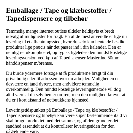
Emballage / Tape og klæbestoffer /
Tapedispensere og tilbehør
Temmelig mange internet outlets tildeler heldigvis et bredt
udvalg af muligheder for fragt. En af de mest anvendte er lige nu
levering til et afhentningssted, hvor du selv kan hente de bestilte
produkter lige præcis når det passer ind i din kalender. Den er
nemlig ret ukompliceret, og typisk ligeledes den mindst kostelige
leveringsversion ved køb af Tapedispenser Masterline 50mm
hånddispenser m/bremse.
Du burde ydermere forsøge at få produkterne bragt til din
privatbolig eller til adressen hvor du arbejder. Muligheden er
desværre en tand dyrere, men endvidere temmelig
overkommelig. Den mindst kostelige leveringsmetode vil dog
altid være at du selv henter ordren, men den mulighed kræver at
du er i kort afstand af netbutikkens hjemsted.
Leveringstidspunktet på Emballage / Tape og klæbestoffer /
Tapedispensere og tilbehør kan være super bestemmende ifald vi
skal bruge produktet med det samme, og af den grund er det i
sandhed essentielt at du kontrollerer leveringstiden for den
pågældende vare.