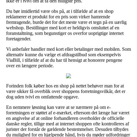
ikke er i tvivl om at få den billigste pris.
Du bør imidlertid være obs på, at i tilfælde af at en shop
reklamerer et produkt for en pris som virker hamrende
fremragende, burde det for det meste være et tegn på en uærlig
webshop. Bestillinger med kort er heldigvis omsluttet af en
foranstaltning, som begunstiger os overfor uoprigtige internet
foretagender.
Vi anbefaler handler med kort eller betalinger med mobilen. Som
alternativ kunne du vælge et afdragstilbud som eksempelvis
ViaBill, i tilfælde af at du har til hensigt at honorere pengene
over en længere periode.
Forinden folk køber hos en shop på nettet behøver man for at
være sikker få overblik over shoppens forretningsvilkår, det er
dog uden tvivl en omfattende opgave.
En nemmere løsning kan være at se nærmere på om e-
forretningen er støttet af e-mærket, eftersom det længe har været
en angivelse af at online forhandleren overholder de officielle
danske regler, tillige med at internet shoppen ofte kontrolleres af
jurister der forstår de gældende bestemmelser. Desuden tilbydes
du mulighed for en hjælpende hånd, hvis du møder udfordringer