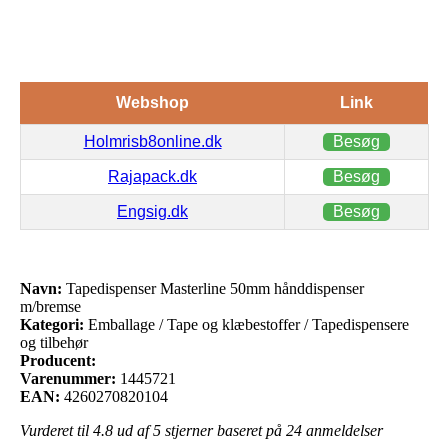
Webshop
Link
Holmrisb8online.dk
Besøg
Rajapack.dk
Besøg
Engsig.dk
Besøg
Navn:
Tapedispenser Masterline 50mm hånddispenser
m/bremse
Kategori:
Emballage / Tape og klæbestoffer / Tapedispensere
og tilbehør
Producent:
Varenummer:
1445721
EAN:
4260270820104
Vurderet til
4.8
ud af 5 stjerner baseret på
24
anmeldelser