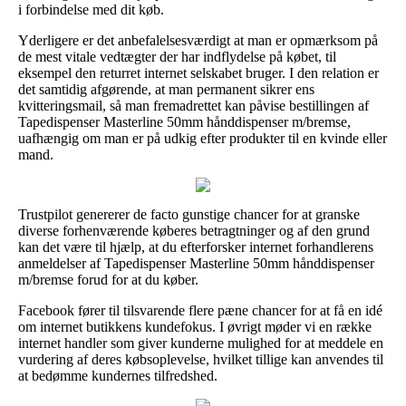
i forbindelse med dit køb.
Yderligere er det anbefalelsesværdigt at man er opmærksom på
de mest vitale vedtægter der har indflydelse på købet, til
eksempel den returret internet selskabet bruger. I den relation er
det samtidig afgørende, at man permanent sikrer ens
kvitteringsmail, så man fremadrettet kan påvise bestillingen af
Tapedispenser Masterline 50mm hånddispenser m/bremse,
uafhængig om man er på udkig efter produkter til en kvinde eller
mand.
Trustpilot genererer de facto gunstige chancer for at granske
diverse forhenværende køberes betragtninger og af den grund
kan det være til hjælp, at du efterforsker internet forhandlerens
anmeldelser af Tapedispenser Masterline 50mm hånddispenser
m/bremse forud for at du køber.
Facebook fører til tilsvarende flere pæne chancer for at få en idé
om internet butikkens kundefokus. I øvrigt møder vi en række
internet handler som giver kunderne mulighed for at meddele en
vurdering af deres købsoplevelse, hvilket tillige kan anvendes til
at bedømme kundernes tilfredshed.