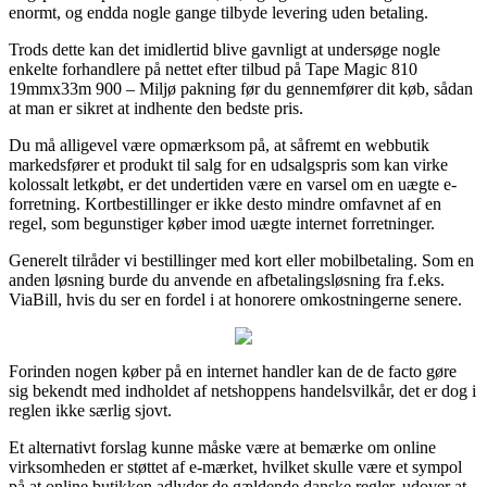
enormt, og endda nogle gange tilbyde levering uden betaling.
Trods dette kan det imidlertid blive gavnligt at undersøge nogle
enkelte forhandlere på nettet efter tilbud på Tape Magic 810
19mmx33m 900 – Miljø pakning før du gennemfører dit køb, sådan
at man er sikret at indhente den bedste pris.
Du må alligevel være opmærksom på, at såfremt en webbutik
markedsfører et produkt til salg for en udsalgspris som kan virke
kolossalt letkøbt, er det undertiden være en varsel om en uægte e-
forretning. Kortbestillinger er ikke desto mindre omfavnet af en
regel, som begunstiger køber imod uægte internet forretninger.
Generelt tilråder vi bestillinger med kort eller mobilbetaling. Som en
anden løsning burde du anvende en afbetalingsløsning fra f.eks.
ViaBill, hvis du ser en fordel i at honorere omkostningerne senere.
Forinden nogen køber på en internet handler kan de de facto gøre
sig bekendt med indholdet af netshoppens handelsvilkår, det er dog i
reglen ikke særlig sjovt.
Et alternativt forslag kunne måske være at bemærke om online
virksomheden er støttet af e-mærket, hvilket skulle være et sympol
på at online butikken adlyder de gældende danske regler, udover at