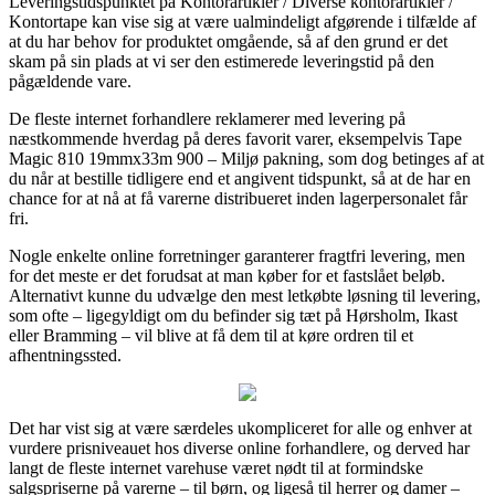
Leveringstidspunktet på Kontorartikler / Diverse kontorartikler /
Kontortape kan vise sig at være ualmindeligt afgørende i tilfælde af
at du har behov for produktet omgående, så af den grund er det
skam på sin plads at vi ser den estimerede leveringstid på den
pågældende vare.
De fleste internet forhandlere reklamerer med levering på
næstkommende hverdag på deres favorit varer, eksempelvis Tape
Magic 810 19mmx33m 900 – Miljø pakning, som dog betinges af at
du når at bestille tidligere end et angivent tidspunkt, så at de har en
chance for at nå at få varerne distribueret inden lagerpersonalet får
fri.
Nogle enkelte online forretninger garanterer fragtfri levering, men
for det meste er det forudsat at man køber for et fastslået beløb.
Alternativt kunne du udvælge den mest letkøbte løsning til levering,
som ofte – ligegyldigt om du befinder sig tæt på Hørsholm, Ikast
eller Bramming – vil blive at få dem til at køre ordren til et
afhentningssted.
Det har vist sig at være særdeles ukompliceret for alle og enhver at
vurdere prisniveauet hos diverse online forhandlere, og derved har
langt de fleste internet varehuse været nødt til at formindske
salgspriserne på varerne – til børn, og ligeså til herrer og damer –