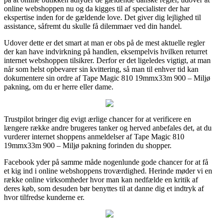
online webshoppen nu og da kigges til af specialister der har
ekspertise inden for de gældende love. Det giver dig lejlighed til
assistance, såfremt du skulle få dilemmaer ved din handel.
Udover dette er det smart at man er obs på de mest aktuelle regler
der kan have indvirkning på handlen, eksempelvis hvilken returret
internet webshoppen tilsikrer. Derfor er det ligeledes vigtigt, at man
når som helst opbevarer sin kvittering, så man til enhver tid kan
dokumentere sin ordre af Tape Magic 810 19mmx33m 900 – Miljø
pakning, om du er herre eller dame.
Trustpilot bringer dig evigt ærlige chancer for at verificere en
længere række andre brugeres tanker og herved anbefales det, at du
vurderer internet shoppens anmeldelser af Tape Magic 810
19mmx33m 900 – Miljø pakning forinden du shopper.
Facebook yder på samme måde nogenlunde gode chancer for at få
et kig ind i online webshoppens troværdighed. Herinde møder vi en
række online virksomheder hvor man kan nedfælde en kritik af
deres køb, som desuden bør benyttes til at danne dig et indtryk af
hvor tilfredse kunderne er.