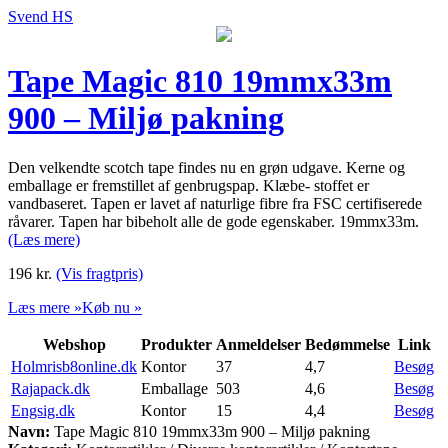
Svend HS
Tape Magic 810 19mmx33m
900 – Miljø pakning
Den velkendte scotch tape findes nu en grøn udgave. Kerne og
emballage er fremstillet af genbrugspap. Klæbe- stoffet er
vandbaseret. Tapen er lavet af naturlige fibre fra FSC certifiserede
råvarer. Tapen har bibeholt alle de gode egenskaber. 19mmx33m.
(Læs mere)
196
kr.
(Vis fragtpris)
Læs mere »
Køb nu »
Webshop
Produkter
Anmeldelser
Bedømmelse
Link
Holmrisb8online.dk
Kontor
37
4,7
Besøg
Rajapack.dk
Emballage
503
4,6
Besøg
Engsig.dk
Kontor
15
4,4
Besøg
Navn:
Tape Magic 810 19mmx33m 900 – Miljø pakning