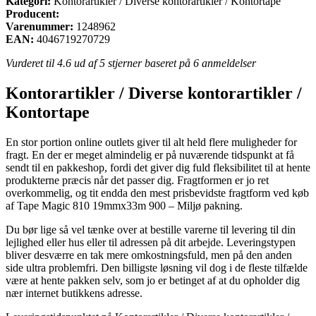
Kategori:
Kontorartikler / Diverse kontorartikler / Kontortape
Producent:
Varenummer:
1248962
EAN:
4046719270729
Vurderet til
4.6
ud af 5 stjerner baseret på
6
anmeldelser
Kontorartikler / Diverse kontorartikler /
Kontortape
En stor portion online outlets giver til alt held flere muligheder for
fragt. En der er meget almindelig er på nuværende tidspunkt at få
sendt til en pakkeshop, fordi det giver dig fuld fleksibilitet til at hente
produkterne præcis når det passer dig. Fragtformen er jo ret
overkommelig, og tit endda den mest prisbevidste fragtform ved køb
af Tape Magic 810 19mmx33m 900 – Miljø pakning.
Du bør lige så vel tænke over at bestille varerne til levering til din
lejlighed eller hus eller til adressen på dit arbejde. Leveringstypen
bliver desværre en tak mere omkostningsfuld, men på den anden
side ultra problemfri. Den billigste løsning vil dog i de fleste tilfælde
være at hente pakken selv, som jo er betinget af at du opholder dig
nær internet butikkens adresse.