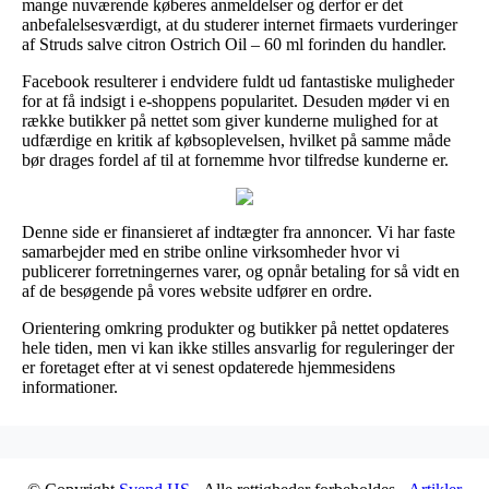
mange nuværende køberes anmeldelser og derfor er det
anbefalelsesværdigt, at du studerer internet firmaets vurderinger
af Struds salve citron Ostrich Oil – 60 ml forinden du handler.
Facebook resulterer i endvidere fuldt ud fantastiske muligheder
for at få indsigt i e-shoppens popularitet. Desuden møder vi en
række butikker på nettet som giver kunderne mulighed for at
udfærdige en kritik af købsoplevelsen, hvilket på samme måde
bør drages fordel af til at fornemme hvor tilfredse kunderne er.
Denne side er finansieret af indtægter fra annoncer. Vi har faste
samarbejder med en stribe online virksomheder hvor vi
publicerer forretningernes varer, og opnår betaling for så vidt en
af de besøgende på vores website udfører en ordre.
Orientering omkring produkter og butikker på nettet opdateres
hele tiden, men vi kan ikke stilles ansvarlig for reguleringer der
er foretaget efter at vi senest opdaterede hjemmesidens
informationer.