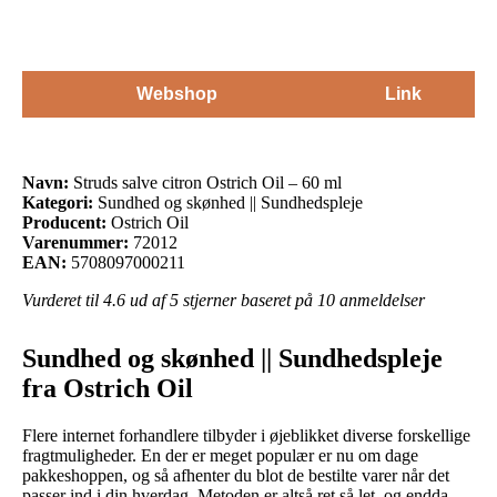
Webshop
Link
Navn:
Struds salve citron Ostrich Oil – 60 ml
Kategori:
Sundhed og skønhed || Sundhedspleje
Producent:
Ostrich Oil
Varenummer:
72012
EAN:
5708097000211
Vurderet til
4.6
ud af 5 stjerner baseret på
10
anmeldelser
Sundhed og skønhed || Sundhedspleje
fra Ostrich Oil
Flere internet forhandlere tilbyder i øjeblikket diverse forskellige
fragtmuligheder. En der er meget populær er nu om dage
pakkeshoppen, og så afhenter du blot de bestilte varer når det
passer ind i din hverdag. Metoden er altså ret så let, og endda