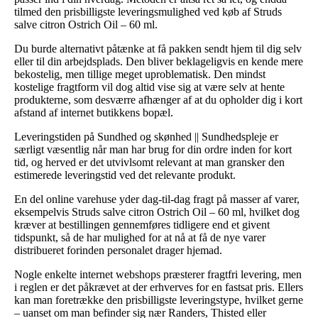
tilmed den prisbilligste leveringsmulighed ved køb af Struds
salve citron Ostrich Oil – 60 ml.
Du burde alternativt påtænke at få pakken sendt hjem til dig selv
eller til din arbejdsplads. Den bliver beklageligvis en kende mere
bekostelig, men tillige meget uproblematisk. Den mindst
kostelige fragtform vil dog altid vise sig at være selv at hente
produkterne, som desværre afhænger af at du opholder dig i kort
afstand af internet butikkens bopæl.
Leveringstiden på Sundhed og skønhed || Sundhedspleje er
særligt væsentlig når man har brug for din ordre inden for kort
tid, og herved er det utvivlsomt relevant at man gransker den
estimerede leveringstid ved det relevante produkt.
En del online varehuse yder dag-til-dag fragt på masser af varer,
eksempelvis Struds salve citron Ostrich Oil – 60 ml, hvilket dog
kræver at bestillingen gennemføres tidligere end et givent
tidspunkt, så de har mulighed for at nå at få de nye varer
distribueret forinden personalet drager hjemad.
Nogle enkelte internet webshops præsterer fragtfri levering, men
i reglen er det påkrævet at der erhverves for en fastsat pris. Ellers
kan man foretrække den prisbilligste leveringstype, hvilket gerne
– uanset om man befinder sig nær Randers, Thisted eller