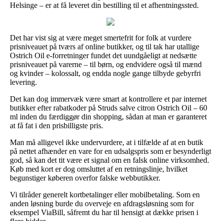
Helsinge – er at få leveret din bestilling til et afhentningssted.
Det har vist sig at være meget smertefrit for folk at vurdere
prisniveauet på tværs af online butikker, og til tak har utallige
Ostrich Oil e-forretninger fundet det uundgåeligt at nedsætte
prisniveauet på varerne – til børn, og endvidere også til mænd
og kvinder – kolossalt, og endda nogle gange tilbyde gebyrfri
levering.
Det kan dog immervæk være smart at kontrollere et par internet
butikker efter rabatkoder på Struds salve citron Ostrich Oil – 60
ml inden du færdiggør din shopping, sådan at man er garanteret
at få fat i den prisbilligste pris.
Man må alligevel ikke undervurdere, at i tilfælde af at en butik
på nettet afhænder en vare for en udsalgspris som er besynderligt
god, så kan det tit være et signal om en falsk online virksomhed.
Køb med kort er dog omsluttet af en retningslinje, hvilket
begunstiger køberen overfor falske webbutikker.
Vi tilråder generelt kortbetalinger eller mobilbetaling. Som en
anden løsning burde du overveje en afdragsløsning som for
eksempel ViaBill, såfremt du har til hensigt at dække prisen i