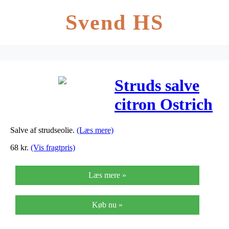
Svend HS
Struds salve
citron Ostrich
Oil – 60 ml
Salve af strudseolie.
(Læs mere)
68
kr.
(Vis fragtpris)
Læs mere »
Køb nu »