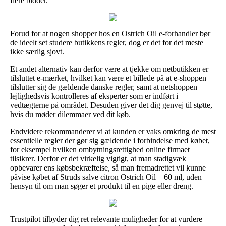
flere bidder.
Forud for at nogen shopper hos en Ostrich Oil e-forhandler bør
de ideelt set studere butikkens regler, dog er det for det meste
ikke særlig sjovt.
Et andet alternativ kan derfor være at tjekke om netbutikken er
tilsluttet e-mærket, hvilket kan være et billede på at e-shoppen
tilslutter sig de gældende danske regler, samt at netshoppen
lejlighedsvis kontrolleres af eksperter som er indført i
vedtægterne på området. Desuden giver det dig genvej til støtte,
hvis du møder dilemmaer ved dit køb.
Endvidere rekommanderer vi at kunden er vaks omkring de mest
essentielle regler der gør sig gældende i forbindelse med købet,
for eksempel hvilken ombytningsrettighed online firmaet
tilsikrer. Derfor er det virkelig vigtigt, at man stadigvæk
opbevarer ens købsbekræftelse, så man fremadrettet vil kunne
påvise købet af Struds salve citron Ostrich Oil – 60 ml, uden
hensyn til om man søger et produkt til en pige eller dreng.
Trustpilot tilbyder dig ret relevante muligheder for at vurdere