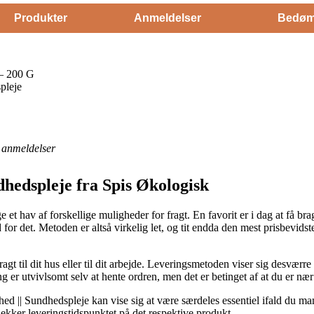
Produkter
Anmeldelser
Bedøm
 – 200 G
pleje
anmeldelser
dhedspleje fra Spis Økologisk
 et hav af forskellige muligheder for fragt. En favorit er i dag at få br
or det. Metoden er altså virkelig let, og tit endda den mest prisbevidst
gt til dit hus eller til dit arbejde. Leveringsmetoden viser sig desværre
ng er utvivlsomt selv at hente ordren, men det er betinget af at du er næ
 || Sundhedspleje kan vise sig at være særdeles essentiel ifald du m
 tjekker leveringstidspunktet på det respektive produkt.