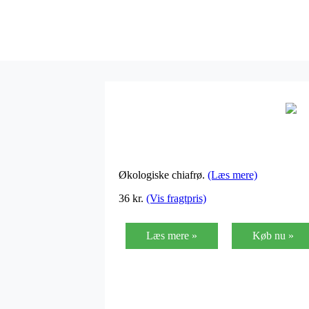
Økologiske chiafrø.
(Læs mere)
36
kr.
(Vis fragtpris)
Læs mere »
Køb nu »