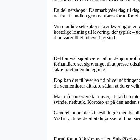
En del netshops i Danmark yder dag-til-dag 
ud fra at handlen gemmenføres forud for et k
Visse online selskaber sikrer levering uden 
kostelige løsning til levering, der typisk –
dine varer til et udleveringssted.
Det har vist sig at være ualmindeligt uproble
forhandlere set sig tvunget til at presse ud
sikre fragt uden beregning.
Dog kan det til hver en tid blive indbringe
du gennemfører dit køb, sådan at du er velin
Man må bare være klar over, at ifald en inte
svindel netbutik. Kortkøb er på den anden s
Generelt anbefaler vi bestillinger med betal
ViaBill, i tilfælde af at du ønsker at finansie
Forud for at folk shopper i en Spis Økologis