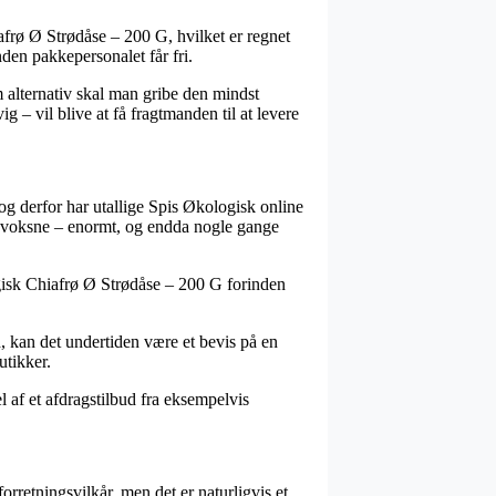
frø Ø Strødåse – 200 G, hvilket er regnet
den pakkepersonalet får fri.
m alternativ skal man gribe den mindst
 – vil blive at få fragtmanden til at levere
 og derfor har utallige Spis Økologisk online
til voksne – enormt, og endda nogle gange
ogisk Chiafrø Ø Strødåse – 200 G forinden
d, kan det undertiden være et bevis på en
utikker.
l af et afdragstilbud fra eksempelvis
orretningsvilkår, men det er naturligvis et