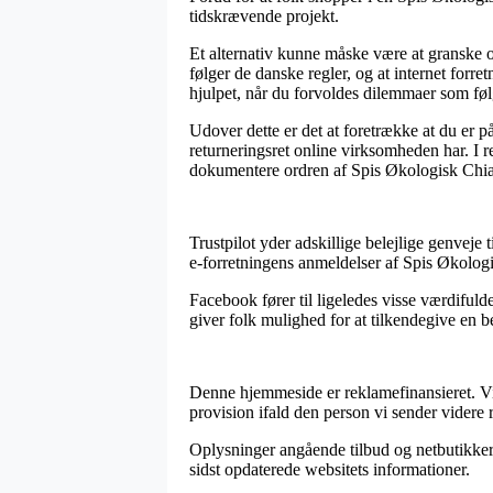
tidskrævende projekt.
Et alternativ kunne måske være at granske o
følger de danske regler, og at internet forre
hjulpet, når du forvoldes dilemmaer som føl
Udover dette er det at foretrække at du er 
returneringsret online virksomheden har. I re
dokumentere ordren af Spis Økologisk Chiaf
Trustpilot yder adskillige belejlige genveje 
e-forretningens anmeldelser af Spis Økolog
Facebook fører til ligeledes visse værdifulde
giver folk mulighed for at tilkendegive en 
Denne hjemmeside er reklamefinansieret. Vi
provision ifald den person vi sender videre r
Oplysninger angående tilbud og netbutikker u
sidst opdaterede websitets informationer.