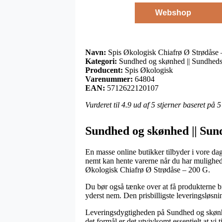
Webshop
Navn:
Spis Økologisk Chiafrø Ø Strødåse
Kategori:
Sundhed og skønhed || Sundheds
Producent:
Spis Økologisk
Varenummer:
64804
EAN:
5712622120107
Vurderet til
4.9
ud af 5 stjerner baseret på
5
Sundhed og skønhed || Sun
En masse online butikker tilbyder i vore dage
nemt kan hente varerne når du har mulighed f
Økologisk Chiafrø Ø Strødåse – 200 G.
Du bør også tænke over at få produkterne bra
yderst nem. Den prisbilligste leveringsløsni
Leveringsdygtigheden på Sundhed og skønhed
det formål er det utvivlsomt essentielt at vi