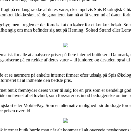
fragt på en lang række af deres varer, eksempelvis Spis Økologisk Chia
onkret klokkeslæt, så de garanteret kan nå at få varen ud af døren forin
gebyr, men i reglen er det forudsat at du køber for et konkret beløb. So
 uafhængig om man befinder sig tæt på Herning, Solrød Strand eller Lemvig
matisk for alle at analysere priser på flere internet butikker i Danmark,
salgspriserne på en række af deres varer – til juniorer, og desuden også 
nde at se nærmere på enkelte internet firmaer efter udsalg på Spis Økol
formeret til at indhente den bedste pris.
rnet butik frembyder deres varer til salg for en pris som er uendeligt go
ide omfavnet af et lovbud, som forsvarer os imod bedrageriske online b
ingskort eller MobilePay. Som en alternativ mulighed bør du drage forde
re prisen over tid.
k internet butik burde man når alt kommer til alt overveje netshoppens f