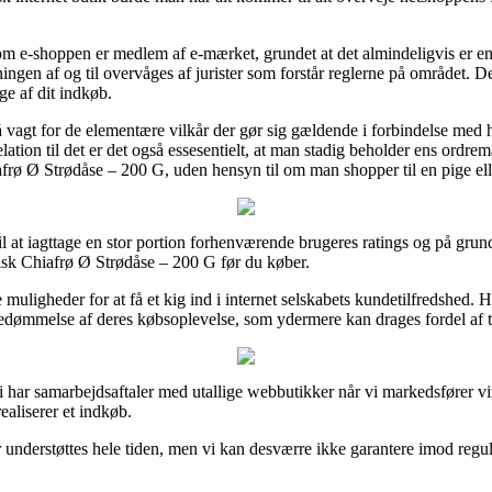
m e-shoppen er medlem af e-mærket, grundet at det almindeligvis er en t
tningen af og til overvåges af jurister som forstår reglerne på området. 
ge af dit indkøb.
på vagt for de elementære vilkår der gør sig gældende i forbindelse med
lation til det er det også essesentielt, at man stadig beholder ens ordre
rø Ø Strødåse – 200 G, uden hensyn til om man shopper til en pige ell
til at iagttage en stor portion forhenværende brugeres ratings og på grun
isk Chiafrø Ø Strødåse – 200 G før du køber.
 muligheder for at få et kig ind i internet selskabets kundetilfredshed. 
bedømmelse af deres købsoplevelse, som ydermere kan drages fordel af ti
 har samarbejdsaftaler med utallige webbutikker når vi markedsfører 
ealiserer et indkøb.
nderstøttes hele tiden, men vi kan desværre ikke garantere imod reguler