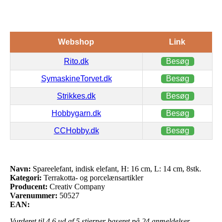
Webshop
Link
Rito.dk
Besøg
SymaskineTorvet.dk
Besøg
Strikkes.dk
Besøg
Hobbygarn.dk
Besøg
CCHobby.dk
Besøg
Navn:
Spareelefant, indisk elefant, H: 16 cm, L: 14 cm, 8stk.
Kategori:
Terrakotta- og porcelænsartikler
Producent:
Creativ Company
Varenummer:
50527
EAN:
Vurderet til
4.6
ud af 5 stjerner baseret på
24
anmeldelser