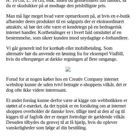
H: 16 cm, L: 14 cm, 8stk. inden du gennemfører din handel, så
du er skudsikker på at modtage den prisbilligste pris.
Man må lige meget hvad være opmærksom på, at hvis en e-butik
afhænder deres produkter til en salgspris der er ekstraordinært
attraktiv, så bør det ofte være et kendetegn på en bedragerisk
internet handler. Kortbetalinger er i hvert fald omsluttet af en
bestemmelse, som sikrer kunden imod snydagtige e-forhandlere.
Vi går generelt ind for kortkøb eller mobilbetaling. Som
alternativ bør du anvende en løsning fra for eksempel ViaBill,
hvis du efterspørger at dække regningen af flere omgange.
Forud for at nogen køber hos en Creativ Company internet
webshop kunne de uden tvivl betragte e-shoppens vilkår, det er
dog ofte ikke videre interessant.
Et andet forslag kunne derfor være at kigge om webbutikken er
støttet af e-mærket, da det typisk er en forsikring om at internet
shoppen overholder de danske love, tillige med at den af og til
kigges til af fagfolk der er meget fortrolige de gældende vilkår.
Desuden tilbydes du genvej til at få hjælp, hvis du oplever
vanskeligheder som følge af din bestilling.