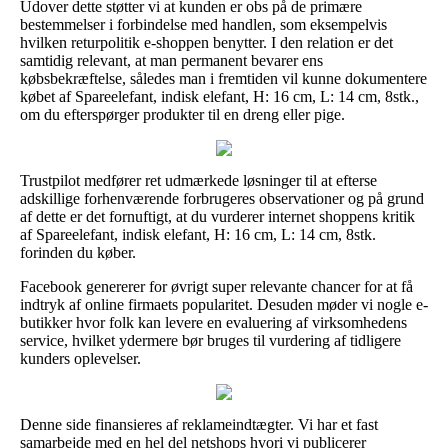
Udover dette støtter vi at kunden er obs på de primære
bestemmelser i forbindelse med handlen, som eksempelvis
hvilken returpolitik e-shoppen benytter. I den relation er det
samtidig relevant, at man permanent bevarer ens
købsbekræftelse, således man i fremtiden vil kunne dokumentere
købet af Spareelefant, indisk elefant, H: 16 cm, L: 14 cm, 8stk.,
om du efterspørger produkter til en dreng eller pige.
Trustpilot medfører ret udmærkede løsninger til at efterse
adskillige forhenværende forbrugeres observationer og på grund
af dette er det fornuftigt, at du vurderer internet shoppens kritik
af Spareelefant, indisk elefant, H: 16 cm, L: 14 cm, 8stk.
forinden du køber.
Facebook genererer for øvrigt super relevante chancer for at få
indtryk af online firmaets popularitet. Desuden møder vi nogle e-
butikker hvor folk kan levere en evaluering af virksomhedens
service, hvilket ydermere bør bruges til vurdering af tidligere
kunders oplevelser.
Denne side finansieres af reklameindtægter. Vi har et fast
samarbejde med en hel del netshops hvori vi publicerer