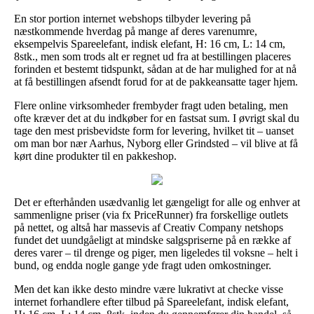
En stor portion internet webshops tilbyder levering på
næstkommende hverdag på mange af deres varenumre,
eksempelvis Spareelefant, indisk elefant, H: 16 cm, L: 14 cm,
8stk., men som trods alt er regnet ud fra at bestillingen placeres
forinden et bestemt tidspunkt, sådan at de har mulighed for at nå
at få bestillingen afsendt forud for at de pakkeansatte tager hjem.
Flere online virksomheder frembyder fragt uden betaling, men
ofte kræver det at du indkøber for en fastsat sum. I øvrigt skal du
tage den mest prisbevidste form for levering, hvilket tit – uanset
om man bor nær Aarhus, Nyborg eller Grindsted – vil blive at få
kørt dine produkter til en pakkeshop.
Det er efterhånden usædvanlig let gængeligt for alle og enhver at
sammenligne priser (via fx PriceRunner) fra forskellige outlets
på nettet, og altså har massevis af Creativ Company netshops
fundet det uundgåeligt at mindske salgspriserne på en række af
deres varer – til drenge og piger, men ligeledes til voksne – helt i
bund, og endda nogle gange yde fragt uden omkostninger.
Men det kan ikke desto mindre være lukrativt at checke visse
internet forhandlere efter tilbud på Spareelefant, indisk elefant,