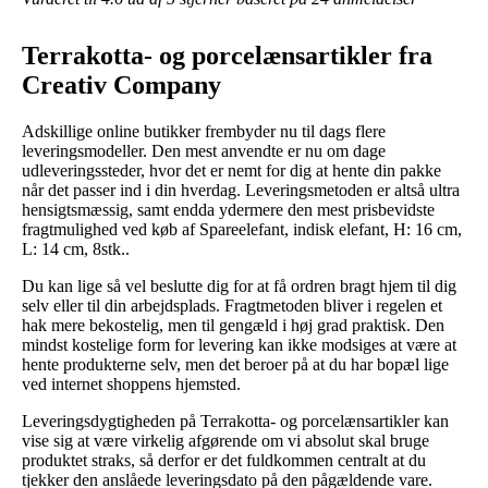
Terrakotta- og porcelænsartikler fra
Creativ Company
Adskillige online butikker frembyder nu til dags flere
leveringsmodeller. Den mest anvendte er nu om dage
udleveringssteder, hvor det er nemt for dig at hente din pakke
når det passer ind i din hverdag. Leveringsmetoden er altså ultra
hensigtsmæssig, samt endda ydermere den mest prisbevidste
fragtmulighed ved køb af Spareelefant, indisk elefant, H: 16 cm,
L: 14 cm, 8stk..
Du kan lige så vel beslutte dig for at få ordren bragt hjem til dig
selv eller til din arbejdsplads. Fragtmetoden bliver i regelen et
hak mere bekostelig, men til gengæld i høj grad praktisk. Den
mindst kostelige form for levering kan ikke modsiges at være at
hente produkterne selv, men det beroer på at du har bopæl lige
ved internet shoppens hjemsted.
Leveringsdygtigheden på Terrakotta- og porcelænsartikler kan
vise sig at være virkelig afgørende om vi absolut skal bruge
produktet straks, så derfor er det fuldkommen centralt at du
tjekker den anslåede leveringsdato på den pågældende vare.