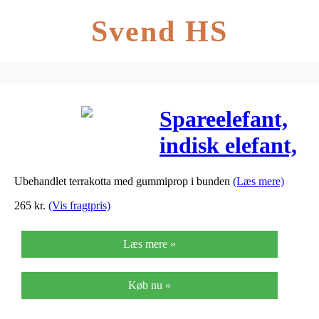
Svend HS
Spareelefant,
indisk elefant,
H: 16 cm, L:
Ubehandlet terrakotta med gummiprop i bunden
(Læs mere)
14 cm, 8stk.
265
kr.
(Vis fragtpris)
Læs mere »
Køb nu »