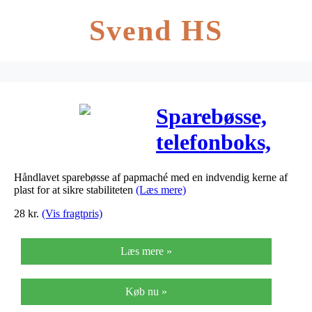
Svend HS
Sparebøsse,
telefonboks,
H: 15 cm, B:
Håndlavet sparebøsse af papmaché med en indvendig kerne af
6,5 cm, 1stk.
plast for at sikre stabiliteten
(Læs mere)
28
kr.
(Vis fragtpris)
Læs mere »
Køb nu »