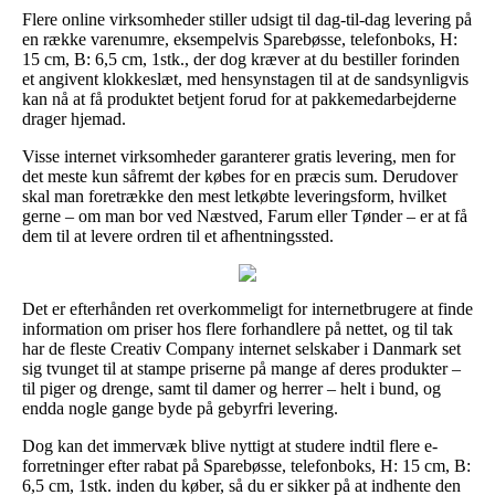
Flere online virksomheder stiller udsigt til dag-til-dag levering på
en række varenumre, eksempelvis Sparebøsse, telefonboks, H:
15 cm, B: 6,5 cm, 1stk., der dog kræver at du bestiller forinden
et angivent klokkeslæt, med hensynstagen til at de sandsynligvis
kan nå at få produktet betjent forud for at pakkemedarbejderne
drager hjemad.
Visse internet virksomheder garanterer gratis levering, men for
det meste kun såfremt der købes for en præcis sum. Derudover
skal man foretrække den mest letkøbte leveringsform, hvilket
gerne – om man bor ved Næstved, Farum eller Tønder – er at få
dem til at levere ordren til et afhentningssted.
Det er efterhånden ret overkommeligt for internetbrugere at finde
information om priser hos flere forhandlere på nettet, og til tak
har de fleste Creativ Company internet selskaber i Danmark set
sig tvunget til at stampe priserne på mange af deres produkter –
til piger og drenge, samt til damer og herrer – helt i bund, og
endda nogle gange byde på gebyrfri levering.
Dog kan det immervæk blive nyttigt at studere indtil flere e-
forretninger efter rabat på Sparebøsse, telefonboks, H: 15 cm, B:
6,5 cm, 1stk. inden du køber, så du er sikker på at indhente den