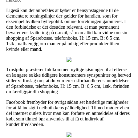
Ligeså kan det anbefales at køber er hensynstagende til de
elementære retningslinjer der gælder for handlen, som for
eksempel hvilken byttepolitik online forretningen garanterer. I
den forbindelse er det desuden relevant, at man permanent
bevarer ens kvittering på e-mail, så man altid kan vidne om sin
shopping af Sparebøsse, telefonboks, H: 15 cm, B: 6,5 cm,
1stk., uafhængig om man er på udkig efter produkter til en
kvinde eller mand.
Trustpilot præsterer fuldkommen nyttige løsninger til at efterse
en længere række tidligere konsumenters synspunkter og herved
stiller vi forslag om, at du vurderer e-forhandlerens anmeldelser
af Sparebøsse, telefonboks, H: 15 cm, B: 6,5 cm, 1stk. forinden
du færdiggør din shopping.
Facebook frembyder for øvrigt sådan set hæderlige muligheder
for at få indsigt i netbutikkens pålidelighed. Tilmed møder vi en
del internet outlets hvor man kan forfatte en anmeldelse af deres
køb, som tilmed bør anvendes til at få et indtryk af
kundetilfredsheden.