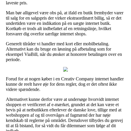
laveste pris.
Man bør alligevel være obs på, at ifald en butik frembyder varer
til salg for en salgspris der virker ekstraordinært billig, så er det
undertiden være en indikation på en uægte internet butik.
Kortkøb er trods alt indbefattet af en retningslinje, hvilket
forsvarer dig overfor uærlige internet shops.
Generelt tilråder vi handler med kort eller mobilbetaling.
Alternativt kan du bruge en løsning på afbetaling som for
eksempel ViaBill, når du ønsker at honorere betalingen over en
periode.
Forud for at nogen køber i en Creativ Company internet handler
kunne de reelt have øje for dens regler, dog er det oftest ikke
videre spændende.
Alternativet kunne derfor være at undersøge hvorvidt internet
shoppen er verificeret af e-mærket, grundet at det kan være et
bevis på at netbutikken efterlever de danske love, tillige med at
webshoppen af og til overvåges af fagmænd der har nøje
kendskab til reglerne på området. Derudover tilbydes du genvej
til at få bistand, for så vidt du får dilemmaer som følge af dit
indkøb.