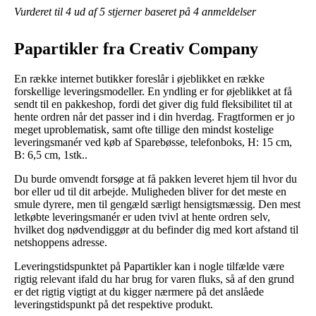
Vurderet til
4
ud af 5 stjerner baseret på
4
anmeldelser
Papartikler fra Creativ Company
En række internet butikker foreslår i øjeblikket en række
forskellige leveringsmodeller. En yndling er for øjeblikket at få
sendt til en pakkeshop, fordi det giver dig fuld fleksibilitet til at
hente ordren når det passer ind i din hverdag. Fragtformen er jo
meget uproblematisk, samt ofte tillige den mindst kostelige
leveringsmanér ved køb af Sparebøsse, telefonboks, H: 15 cm,
B: 6,5 cm, 1stk..
Du burde omvendt forsøge at få pakken leveret hjem til hvor du
bor eller ud til dit arbejde. Muligheden bliver for det meste en
smule dyrere, men til gengæld særligt hensigtsmæssig. Den mest
letkøbte leveringsmanér er uden tvivl at hente ordren selv,
hvilket dog nødvendiggør at du befinder dig med kort afstand til
netshoppens adresse.
Leveringstidspunktet på Papartikler kan i nogle tilfælde være
rigtig relevant ifald du har brug for varen fluks, så af den grund
er det rigtig vigtigt at du kigger nærmere på det anslåede
leveringstidspunkt på det respektive produkt.