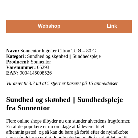
Webshop
Link
Navn:
Sonnentor Ingefær Citron Te Ø – 80 G
Kategori:
Sundhed og skønhed || Sundhedspleje
Producent:
Sonnentor
Varenummer:
65293
EAN:
9004145008526
Vurderet til
3.7
ud af 5 stjerner baseret på
15
anmeldelser
Sundhed og skønhed || Sundhedspleje
fra Sonnentor
Flere online shops tilbyder nu om stunder alverdens fragtformer.
En af de populære er nu om dage at få leveret til et
afhentningssted, og så kan du bare gå forbi efter de nyindkøbte
varer når det passer dig. Fragtmetoden er altså særligt let, og tit