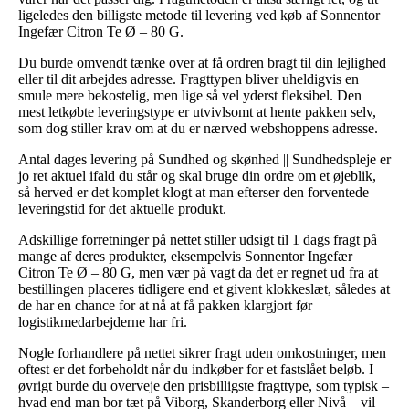
ligeledes den billigste metode til levering ved køb af Sonnentor
Ingefær Citron Te Ø – 80 G.
Du burde omvendt tænke over at få ordren bragt til din lejlighed
eller til dit arbejdes adresse. Fragttypen bliver uheldigvis en
smule mere bekostelig, men lige så vel yderst fleksibel. Den
mest letkøbte leveringstype er utvivlsomt at hente pakken selv,
som dog stiller krav om at du er nærved webshoppens adresse.
Antal dages levering på Sundhed og skønhed || Sundhedspleje er
jo ret aktuel ifald du står og skal bruge din ordre om et øjeblik,
så herved er det komplet klogt at man efterser den forventede
leveringstid for det aktuelle produkt.
Adskillige forretninger på nettet stiller udsigt til 1 dags fragt på
mange af deres produkter, eksempelvis Sonnentor Ingefær
Citron Te Ø – 80 G, men vær på vagt da det er regnet ud fra at
bestillingen placeres tidligere end et givent klokkeslæt, således at
de har en chance for at nå at få pakken klargjort før
logistikmedarbejderne har fri.
Nogle forhandlere på nettet sikrer fragt uden omkostninger, men
oftest er det forbeholdt når du indkøber for et fastslået beløb. I
øvrigt burde du overveje den prisbilligste fragttype, som typisk –
hvad end man bor tæt på Viborg, Skanderborg eller Nivå – vil