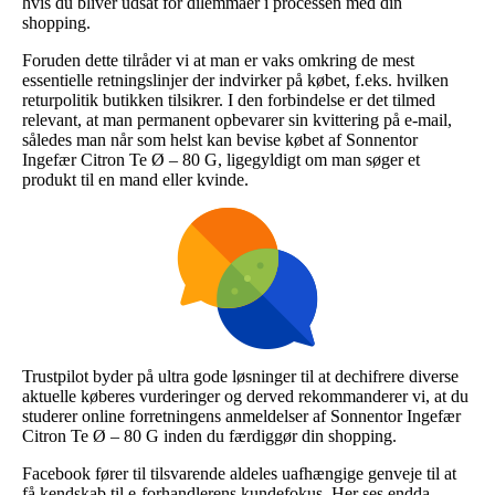
hvis du bliver udsat for dilemmaer i processen med din
shopping.
Foruden dette tilråder vi at man er vaks omkring de mest
essentielle retningslinjer der indvirker på købet, f.eks. hvilken
returpolitik butikken tilsikrer. I den forbindelse er det tilmed
relevant, at man permanent opbevarer sin kvittering på e-mail,
således man når som helst kan bevise købet af Sonnentor
Ingefær Citron Te Ø – 80 G, ligegyldigt om man søger et
produkt til en mand eller kvinde.
Trustpilot byder på ultra gode løsninger til at dechifrere diverse
aktuelle køberes vurderinger og derved rekommanderer vi, at du
studerer online forretningens anmeldelser af Sonnentor Ingefær
Citron Te Ø – 80 G inden du færdiggør din shopping.
Facebook fører til tilsvarende aldeles uafhængige genveje til at
få kendskab til e-forhandlerens kundefokus. Her ses endda