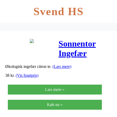
Svend HS
Sonnentor
Ingefær
Citron Te Ø –
Økologisk ingefær citron te.
(Læs mere)
80 G
38
kr.
(Vis fragtpris)
Læs mere »
Køb nu »