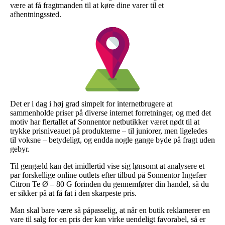
være at få fragtmanden til at køre dine varer til et
afhentningssted.
Det er i dag i høj grad simpelt for internetbrugere at
sammenholde priser på diverse internet forretninger, og med det
motiv har flertallet af Sonnentor netbutikker været nødt til at
trykke prisniveauet på produkterne – til juniorer, men ligeledes
til voksne – betydeligt, og endda nogle gange byde på fragt uden
gebyr.
Til gengæld kan det imidlertid vise sig lønsomt at analysere et
par forskellige online outlets efter tilbud på Sonnentor Ingefær
Citron Te Ø – 80 G forinden du gennemfører din handel, så du
er sikker på at få fat i den skarpeste pris.
Man skal bare være så påpasselig, at når en butik reklamerer en
vare til salg for en pris der kan virke uendeligt favorabel, så er