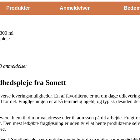
Produkter
Anmeldelser
Bedøm
 300 ml
pleje
3
anmeldelser
hedspleje fra Sonett
diverse leveringsmuligheder. En af favoritterne er nu om dage udlevering
 for det. Fragtløsningen er altså temmelig ligetil, og typisk desuden d
.
eret hjem til din privatadresse eller til adressen på dit arbejde. Fragtf
Den mest letkøbte fragtløsning er uden tvivl at hente produkterne selv
se.
|| Sundhedspleje er særdeles vigtig hvis du mangler varerne øjeblikke