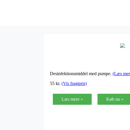
Desinfektionsmiddel med pumpe.
(Læs mer
55
kr.
(Vis fragtpris)
Læs mere »
Køb nu »