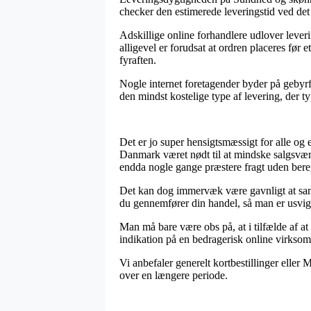
checker den estimerede leveringstid ved det
Adskillige online forhandlere udlover leve
alligevel er forudsat at ordren placeres før 
fyraften.
Nogle internet foretagender byder på gebyr
den mindst kostelige type af levering, der t
Det er jo super hensigtsmæssigt for alle og 
Danmark været nødt til at mindske salgsværdi
endda nogle gange præstere fragt uden bere
Det kan dog immervæk være gavnligt at samm
du gennemfører din handel, så man er usvigel
Man må bare være obs på, at i tilfælde af a
indikation på en bedragerisk online virkso
Vi anbefaler generelt kortbestillinger eller
over en længere periode.