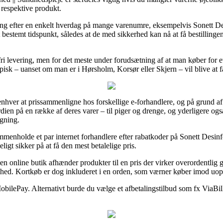
 respektive produkt.
ring efter en enkelt hverdag på mange varenumre, eksempelvis Sonett 
et bestemt tidspunkt, således at de med sikkerhed kan nå at få bestilling
fri levering, men for det meste under forudsætning af at man køber for
ypisk – uanset om man er i Hørsholm, Korsør eller Skjern – vil blive at f
enhver at prissammenligne hos forskellige e-forhandlere, og på grund af d
en på en række af deres varer – til piger og drenge, og yderligere også 
gning.
enholde et par internet forhandlere efter rabatkoder på Sonett Desin
igt sikker på at få den mest betalelige pris.
t en online butik afhænder produkter til en pris der virker overordentli
mhed. Kortkøb er dog inkluderet i en orden, som værner køber imod uopr
 MobilePay. Alternativt burde du vælge et afbetalingstilbud som fx ViaBil