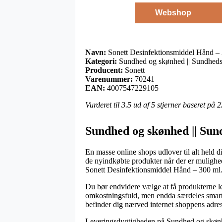
Webshop
Navn:
Sonett Desinfektionsmiddel Hånd –
Kategori:
Sundhed og skønhed || Sundheds
Producent:
Sonett
Varenummer:
70241
EAN:
4007547229105
Vurderet til
3.5
ud af 5 stjerner baseret på
2
Sundhed og skønhed || Sund
En masse online shops udlover til alt held 
de nyindkøbte produkter når der er mulighed
Sonett Desinfektionsmiddel Hånd – 300 ml
Du bør endvidere vælge at få produkterne lev
omkostningsfuld, men endda særdeles smart. 
befinder dig nærved internet shoppens adres
Leveringsdygtigheden på Sundhed og skønhed 