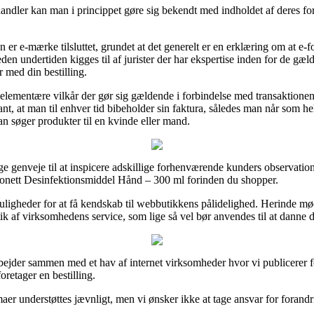
andler kan man i princippet gøre sig bekendt med indholdet af deres for
 er e-mærke tilsluttet, grundet at det generelt er en erklæring om at e-
eden undertiden kigges til af jurister der har ekspertise inden for de g
r med din bestilling.
de elementære vilkår der gør sig gældende i forbindelse med transaktione
ant, at man til enhver tid bibeholder sin faktura, således man når som hel
 søger produkter til en kvinde eller mand.
ge genveje til at inspicere adskillige forhenværende kunders observatione
Sonett Desinfektionsmiddel Hånd – 300 ml forinden du shopper.
muligheder for at få kendskab til webbutikkens pålidelighed. Herinde mø
k af virksomhedens service, som lige så vel bør anvendes til at danne di
rbejder sammen med et hav af internet virksomheder hvor vi publicerer f
oretager en bestilling.
er understøttes jævnligt, men vi ønsker ikke at tage ansvar for forandrin