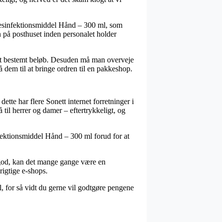
Desinfektionsmiddel Hånd – 300 ml, som
en på posthuset inden personalet holder
 et bestemt beløb. Desuden må man overveje
å dem til at bringe ordren til en pakkeshop.
ette har flere Sonett internet forretninger i
til herrer og damer – eftertrykkeligt, og
fektionsmiddel Hånd – 300 ml forud for at
g god, kan det mange gange være en
igtige e-shops.
l, for så vidt du gerne vil godtgøre pengene