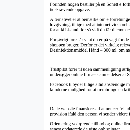
Forinden nogen bestiller på en Sonett e-forh
tidskrævende opgave.
Alternativet er at bemærke om e-forretningen
lovgivning, tillige med at internet virksomh
for at få bistand, for så vidt du får dilemmae
For øvrigt foreslår vi at du er på vagt for 
shoppen bruger. Derfor er det virkelig relev
Desinfektionsmiddel Hånd – 300 ml, om man
Trustpilot fører til uden sammenligning ærli
undersøger online firmaets anmeldelser af 
Facebook tilbyder tillige altid anstændige 
kunderne mulighed for at frembringe en kriti
Dette website finansieres af annoncer. Vi a
provision ifald den person vi sender videre f
Orientering vedrørende tilbud og online firma
senest opdaterede de viste oplysninger.