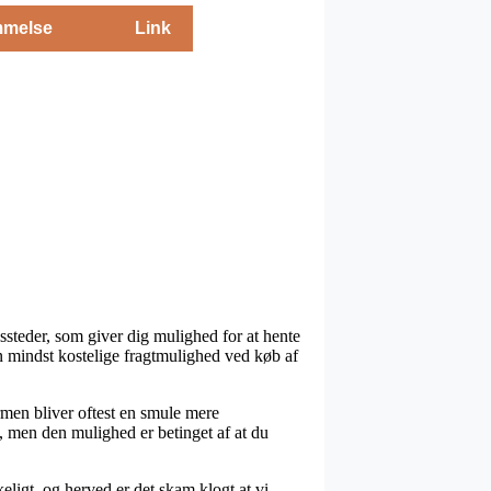
melse
Link
ssteder, som giver dig mulighed for at hente
en mindst kostelige fragtmulighed ved køb af
ormen bliver oftest en smule mere
, men den mulighed er betinget af at du
ligt, og herved er det skam klogt at vi