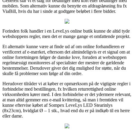
Generelt slår vi et slag for betalinger med kort eller betalinger med
mobilen. Som alternativ kunne du benytte en afdragsløsning fra fx
ViaBill, hvis du har i sinde at godtgøre beløbet i flere bidder.
Forinden folk handler i en LeveLys online butik kunne de altid tyde
webshoppens regler, men det er mange gange et omfattende projekt.
Et alternativ kunne være at finde ud af om online forhandleren er
verificeret af e-mærket, eftersom det almindeligvis er et signal om at
online forretningen følger de danske love, foruden at webshoppen
regelmæssigt monitoreres af specialister der mestrer de gældende
bestemmelser. Derudover giver det dig mulighed for støtte, når du
skulle få problemer som følge af din ordre.
Herudover tilråder vi at køber er opmærksom på de vigtigste regler i
forbindelse med bestillingen, fx hvilken returrettighed online
virksomheden kører med. I den forbindelse er det ydermere relevant,
at man altid gemmer ens e-mail kvittering, så man i fremtiden vil
kunne eftervise købet af Sompex LeveLys LED Stearinlys
(8x23cm), hvidglat Ø – 1 stk., hvad end du er på indkøb til en herre
eller dame.