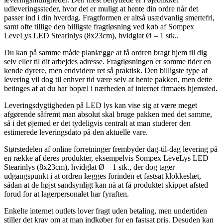
udleveringssteder, hvor det er muligt at hente din ordre når det
passer ind i din hverdag. Fragtformen er altså usædvanlig smertefri,
samt ofte tillige den billigste fragtløsning ved køb af Sompex
LeveLys LED Stearinlys (8x23cm), hvidglat Ø – 1 stk..
Du kan på samme måde planlægge at få ordren bragt hjem til dig
selv eller til dit arbejdes adresse. Fragtløsningen er somme tider en
kende dyrere, men endvidere ret så praktisk. Den billigste type af
levering vil dog til enhver tid være selv at hente pakken, men dette
betinges af at du har bopæl i nærheden af internet firmaets hjemsted.
Leveringsdygtigheden på LED lys kan vise sig at være meget
afgørende såfremt man absolut skal bruge pakken med det samme,
så i det øjemed er det tydeligvis centralt at man studerer den
estimerede leveringsdato på den aktuelle vare.
Størstedelen af online forretninger frembyder dag-til-dag levering på
en række af deres produkter, eksempelvis Sompex LeveLys LED
Stearinlys (8x23cm), hvidglat Ø – 1 stk., der dog tager
udgangspunkt i at ordren lægges forinden et fastsat klokkeslæt,
sådan at de højst sandsynligt kan nå at få produktet skippet afsted
forud for at lagerpersonalet har fyraften.
Enkelte internet outlets lover fragt uden betaling, men undertiden
stiller det krav om at man indkøber for en fastsat pris. Desuden kan