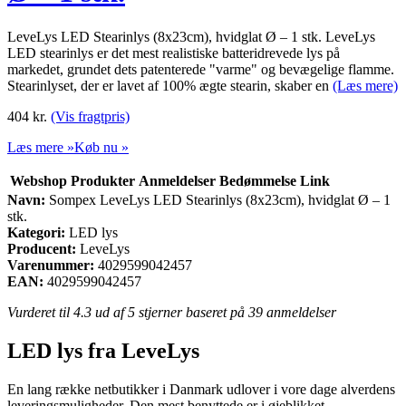
LeveLys LED Stearinlys (8x23cm), hvidglat Ø – 1 stk. LeveLys
LED stearinlys er det mest realistiske batteridrevede lys på
markedet, grundet dets patenterede "varme" og bevægelige flamme.
Stearinlyset, der er lavet af 100% ægte stearin, skaber en
(Læs mere)
404
kr.
(Vis fragtpris)
Læs mere »
Køb nu »
Webshop
Produkter
Anmeldelser
Bedømmelse
Link
Navn:
Sompex LeveLys LED Stearinlys (8x23cm), hvidglat Ø – 1
stk.
Kategori:
LED lys
Producent:
LeveLys
Varenummer:
4029599042457
EAN:
4029599042457
Vurderet til
4.3
ud af 5 stjerner baseret på
39
anmeldelser
LED lys fra LeveLys
En lang række netbutikker i Danmark udlover i vore dage alverdens
leveringsmuligheder. Den mest benyttede er i øjeblikket