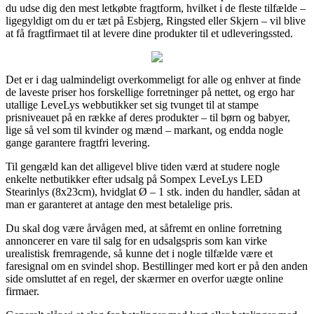
du udse dig den mest letkøbte fragtform, hvilket i de fleste tilfælde –
ligegyldigt om du er tæt på Esbjerg, Ringsted eller Skjern – vil blive
at få fragtfirmaet til at levere dine produkter til et udleveringssted.
Det er i dag ualmindeligt overkommeligt for alle og enhver at finde
de laveste priser hos forskellige forretninger på nettet, og ergo har
utallige LeveLys webbutikker set sig tvunget til at stampe
prisniveauet på en række af deres produkter – til børn og babyer,
lige så vel som til kvinder og mænd – markant, og endda nogle
gange garantere fragtfri levering.
Til gengæld kan det alligevel blive tiden værd at studere nogle
enkelte netbutikker efter udsalg på Sompex LeveLys LED
Stearinlys (8x23cm), hvidglat Ø – 1 stk. inden du handler, sådan at
man er garanteret at antage den mest betalelige pris.
Du skal dog være årvågen med, at såfremt en online forretning
annoncerer en vare til salg for en udsalgspris som kan virke
urealistisk fremragende, så kunne det i nogle tilfælde være et
faresignal om en svindel shop. Bestillinger med kort er på den anden
side omsluttet af en regel, der skærmer en overfor uægte online
firmaer.