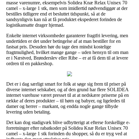
masse varenumre, eksempelvis Solidea Knæ Relax Unisex 70
camel – x-large 1 stk, men som imidlertid nødvendiggør at der
bestilles tidligere end et besluttet tidspunkt, så at de
sandsynligvis kan nå at få produktet ekspederet forinden de
logistikansatte drager hjemad.
Enkelte internet virksomheder garanterer fragtfri levering, men
undertiden er det under betingelse af at man bestiller for en
fastsat pris. Desuden bør du tage den mindst kostelige
fragtmulighed, hvilket mange gange – uden hensyn til om man
er i Næstved, Brønderslev eller Ribe – er at få dem til at levere
ordren til en pakkeshop.
Det er i dag særligt smart for folk at søge sig frem til priser på
diverse internet selskaber, og af den grund har flere SOLIDEA
internet varehuse været presset til at at nedskære priserne på en
række af deres produkter – til børn og babyer, og ligeledes til
damer og herrer – markant, og endda nogle gange tilbyde
levering uden betaling.
Det kan dog stadigvæk blive udbytterigt at efterse forskellige e-
forretninger efter rabatkoder på Solidea Knæ Relax Unisex 70
camel – x-large 1 stk forinden du shopper, så du er tryg ved at