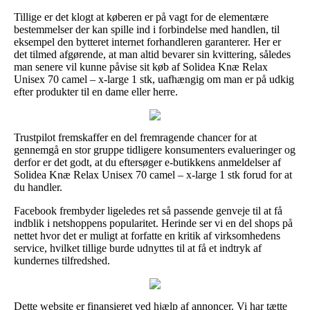
Tillige er det klogt at køberen er på vagt for de elementære
bestemmelser der kan spille ind i forbindelse med handlen, til
eksempel den bytteret internet forhandleren garanterer. Her er
det tilmed afgørende, at man altid bevarer sin kvittering, således
man senere vil kunne påvise sit køb af Solidea Knæ Relax
Unisex 70 camel – x-large 1 stk, uafhængig om man er på udkig
efter produkter til en dame eller herre.
Trustpilot fremskaffer en del fremragende chancer for at
gennemgå en stor gruppe tidligere konsumenters evalueringer og
derfor er det godt, at du eftersøger e-butikkens anmeldelser af
Solidea Knæ Relax Unisex 70 camel – x-large 1 stk forud for at
du handler.
Facebook frembyder ligeledes ret så passende genveje til at få
indblik i netshoppens popularitet. Herinde ser vi en del shops på
nettet hvor det er muligt at forfatte en kritik af virksomhedens
service, hvilket tillige burde udnyttes til at få et indtryk af
kundernes tilfredshed.
Dette website er finansieret ved hjælp af annoncer. Vi har tætte