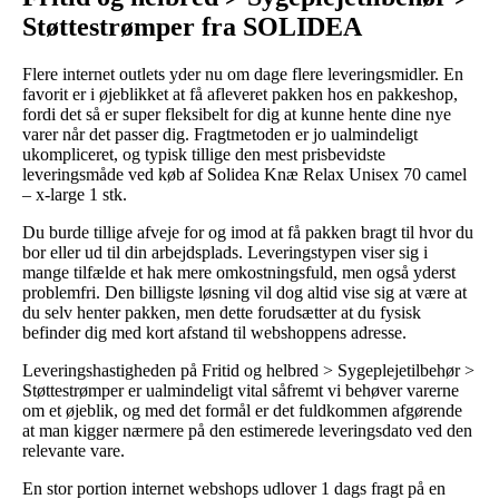
Støttestrømper fra SOLIDEA
Flere internet outlets yder nu om dage flere leveringsmidler. En
favorit er i øjeblikket at få afleveret pakken hos en pakkeshop,
fordi det så er super fleksibelt for dig at kunne hente dine nye
varer når det passer dig. Fragtmetoden er jo ualmindeligt
ukompliceret, og typisk tillige den mest prisbevidste
leveringsmåde ved køb af Solidea Knæ Relax Unisex 70 camel
– x-large 1 stk.
Du burde tillige afveje for og imod at få pakken bragt til hvor du
bor eller ud til din arbejdsplads. Leveringstypen viser sig i
mange tilfælde et hak mere omkostningsfuld, men også yderst
problemfri. Den billigste løsning vil dog altid vise sig at være at
du selv henter pakken, men dette forudsætter at du fysisk
befinder dig med kort afstand til webshoppens adresse.
Leveringshastigheden på Fritid og helbred > Sygeplejetilbehør >
Støttestrømper er ualmindeligt vital såfremt vi behøver varerne
om et øjeblik, og med det formål er det fuldkommen afgørende
at man kigger nærmere på den estimerede leveringsdato ved den
relevante vare.
En stor portion internet webshops udlover 1 dags fragt på en