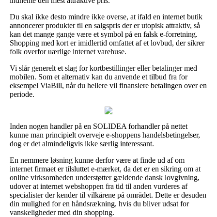
indhente den mest attraktive pris.
Du skal ikke desto mindre ikke overse, at ifald en internet butik
annoncerer produkter til en salgspris der er utopisk attraktiv, så
kan det mange gange være et symbol på en falsk e-forretning.
Shopping med kort er imidlertid omfattet af et lovbud, der sikrer
folk overfor uærlige internet varehuse.
Vi slår generelt et slag for kortbestillinger eller betalinger med
mobilen. Som et alternativ kan du anvende et tilbud fra for
eksempel ViaBill, når du hellere vil finansiere betalingen over en
periode.
Inden nogen handler på en SOLIDEA forhandler på nettet
kunne man principielt overveje e-shoppens handelsbetingelser,
dog er det almindeligvis ikke særlig interessant.
En nemmere løsning kunne derfor være at finde ud af om
internet firmaet er tilsluttet e-mærket, da det er en sikring om at
online virksomheden understøtter gældende dansk lovgivning,
udover at internet webshoppen fra tid til anden vurderes af
specialister der kender til vilkårene på området. Dette er desuden
din mulighed for en håndsrækning, hvis du bliver udsat for
vanskeligheder med din shopping.