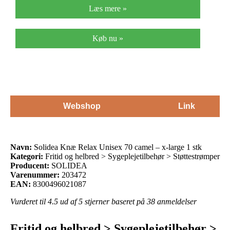
Læs mere »
Køb nu »
Webshop
Link
Navn:
Solidea Knæ Relax Unisex 70 camel – x-large 1 stk
Kategori:
Fritid og helbred > Sygeplejetilbehør > Støttestrømper
Producent:
SOLIDEA
Varenummer:
203472
EAN:
8300496021087
Vurderet til
4.5
ud af 5 stjerner baseret på
38
anmeldelser
Fritid og helbred > Sygeplejetilbehør >