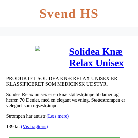
Svend HS
Solidea Knæ
Relax Unisex
70 camel – x-
PRODUKTET SOLIDEA KNÆ RELAX UNISEX ER
large 1 stk
KLASSIFICERET SOM MEDICINSK UDSTYR.
Solidea Relax unisex er en knæ støttestrømpe til damer og
herrer, 70 Denier, med en elegant vævning. Støttestrømpen er
velegnet som rejsestrømpe.
Strømpen har antistr
(Læs mere)
139
kr.
(Vis fragtpris)