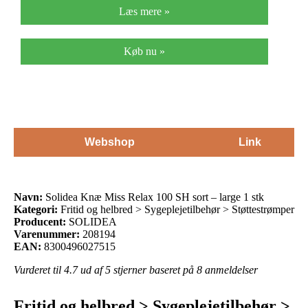
Læs mere »
Køb nu »
Webshop
Link
Navn:
Solidea Knæ Miss Relax 100 SH sort – large 1 stk
Kategori:
Fritid og helbred > Sygeplejetilbehør > Støttestrømper
Producent:
SOLIDEA
Varenummer:
208194
EAN:
8300496027515
Vurderet til
4.7
ud af 5 stjerner baseret på
8
anmeldelser
Fritid og helbred > Sygeplejetilbehør >