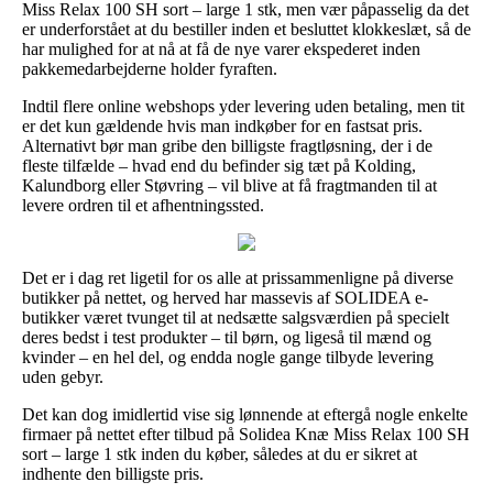
Miss Relax 100 SH sort – large 1 stk, men vær påpasselig da det
er underforstået at du bestiller inden et besluttet klokkeslæt, så de
har mulighed for at nå at få de nye varer ekspederet inden
pakkemedarbejderne holder fyraften.
Indtil flere online webshops yder levering uden betaling, men tit
er det kun gældende hvis man indkøber for en fastsat pris.
Alternativt bør man gribe den billigste fragtløsning, der i de
fleste tilfælde – hvad end du befinder sig tæt på Kolding,
Kalundborg eller Støvring – vil blive at få fragtmanden til at
levere ordren til et afhentningssted.
Det er i dag ret ligetil for os alle at prissammenligne på diverse
butikker på nettet, og herved har massevis af SOLIDEA e-
butikker været tvunget til at nedsætte salgsværdien på specielt
deres bedst i test produkter – til børn, og ligeså til mænd og
kvinder – en hel del, og endda nogle gange tilbyde levering
uden gebyr.
Det kan dog imidlertid vise sig lønnende at eftergå nogle enkelte
firmaer på nettet efter tilbud på Solidea Knæ Miss Relax 100 SH
sort – large 1 stk inden du køber, således at du er sikret at
indhente den billigste pris.