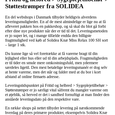
Støttestrømper fra SOLIDEA
En del webshops i Danmark tilbyder heldigvis alverdens
leveringsmuligheder. En af de mest almindelige er lige nu at få
afleveret pakken hos en pakkeshop, og så skal du blot gå forbi
efter dine nye produkter når der er tid til det. Leveringsmetoden
er jo super let, og i mange tilfælde endda den billigste
fragtmulighed ved køb af Solidea Knæ Miss Relax 100 SH sort
– large 1 stk.
Du kunne lige så vel foretrække at få varerne bragt til din
lejlighed eller hus eller ud til din arbejdsplads. Fragtmuligheden
er til tider en smule mere omkostningsfuld, men ydermere
særdeles ligetil. Den mest betalelige leveringsmanér er dog selv
at hente varerne, men det står og falder med at du bor i kort
afstand af online firmaets adresse.
Leveringstidspunktet på Fritid og helbred > Sygeplejetilbehør >
Støttestrømper er jo særligt vital såfremt du mangler varerne om
et øjeblik, så herved er det i sandhed fornuftigt at man finder den
anslåede leveringsdato på den respektive vare.
En række shops på nettet tilbyder levering på næstkommende
hverdag på deres primære produkter, eksempelvis Solidea Knæ