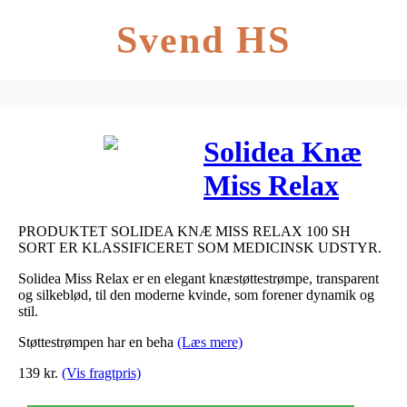
Svend HS
Solidea Knæ
Miss Relax
100 SH sort –
PRODUKTET SOLIDEA KNÆ MISS RELAX 100 SH
large 1 stk
SORT ER KLASSIFICERET SOM MEDICINSK UDSTYR.
Solidea Miss Relax er en elegant knæstøttestrømpe, transparent
og silkeblød, til den moderne kvinde, som forener dynamik og
stil.
Støttestrømpen har en beha
(Læs mere)
139
kr.
(Vis fragtpris)