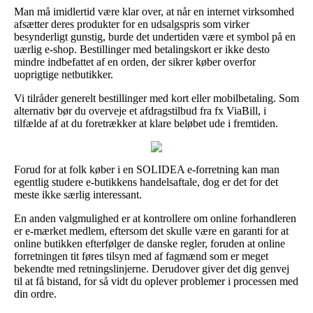
Man må imidlertid være klar over, at når en internet virksomhed
afsætter deres produkter for en udsalgspris som virker
besynderligt gunstig, burde det undertiden være et symbol på en
uærlig e-shop. Bestillinger med betalingskort er ikke desto
mindre indbefattet af en orden, der sikrer køber overfor
uoprigtige netbutikker.
Vi tilråder generelt bestillinger med kort eller mobilbetaling. Som
alternativ bør du overveje et afdragstilbud fra fx ViaBill, i
tilfælde af at du foretrækker at klare beløbet ude i fremtiden.
Forud for at folk køber i en SOLIDEA e-forretning kan man
egentlig studere e-butikkens handelsaftale, dog er det for det
meste ikke særlig interessant.
En anden valgmulighed er at kontrollere om online forhandleren
er e-mærket medlem, eftersom det skulle være en garanti for at
online butikken efterfølger de danske regler, foruden at online
forretningen tit føres tilsyn med af fagmænd som er meget
bekendte med retningslinjerne. Derudover giver det dig genvej
til at få bistand, for så vidt du oplever problemer i processen med
din ordre.