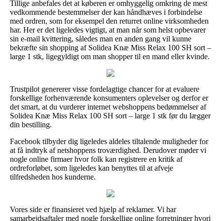
Tillige anbefales det at køberen er omhyggelig omkring de mest
vedkommende bestemmelser der kan håndhæves i forbindelse
med ordren, som for eksempel den returret online virksomheden
har. Her er det ligeledes vigtigt, at man når som helst opbevarer
sin e-mail kvittering, således man en anden gang vil kunne
bekræfte sin shopping af Solidea Knæ Miss Relax 100 SH sort –
large 1 stk, ligegyldigt om man shopper til en mand eller kvinde.
Trustpilot genererer visse fordelagtige chancer for at evaluere
forskellige forhenværende konsumenters oplevelser og derfor er
det smart, at du vurderer internet webshoppens bedømmelser af
Solidea Knæ Miss Relax 100 SH sort – large 1 stk før du lægger
din bestilling.
Facebook tilbyder dig ligeledes aldeles tiltalende muligheder for
at få indtryk af netshoppens troværdighed. Derudover møder vi
nogle online firmaer hvor folk kan registrere en kritik af
ordreforløbet, som ligeledes kan benyttes til at afveje
tilfredsheden hos kunderne.
Vores side er finansieret ved hjælp af reklamer. Vi har
samarbejdsaftaler med nogle forskellige online forretninger hvori