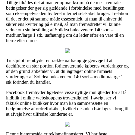
Tillige tilrådes det at man er opmærksom på de mest centrale
betingelser der gør sig gældende i forbindelse med bestillingen,
som eksempelvis den bytteret internet selskabet bruger. I relation
til det er det på samme måde essesentielt, at man til enhver tid
sikrer ens kvittering på e-mail, så man fremadrettet vil kunne
vidne om sin bestilling af Solidea buks venere 140 sort –
medium/large 1 stk, uafhængig om du leder efter en vare til en
herre eller dame.
Trustpilot frembyder en række uafhængige genveje til at
dechifrere en stor portion forhenværende køberes vurderinger og
af den grund anbefaler vi, at du iagttager online firmaets
vurderinger af Solidea buks venere 140 sort – medium/large 1
stk forinden du handler.
Facebook frembyder ligeledes visse nyttige muligheder for at få
indblik i online webshoppens troværdighed. I øvrigt ser vi
faktisk online butikker hvor man kan sammensætte en
bedømmelse af ordreforløbet, hvilket desuden bør tages i brug til
at afveje hvor tilfredse kunderne er.
Denne hjemmeside er reklamefinansieret. Vi har faste