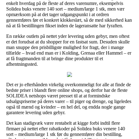
enkelt hverdag på de fleste af deres varenumre, eksempelvis
Solidea buks venere 140 sort – medium/large 1 stk, men vær
opmærksom på at det tager udgangspunkt i at ordren
gennemføres før et konkret klokkeslæt, så de med sikkerhed kan
nå at få bestillingen fikset inden de lageransatte har fyraften.
En række outlets på nettet yder levering uden gebyr, men oftest
er det forudsat at du shopper for en fastsat sum. Desuden skulle
man snuppe den prisbilligste mulighed for fragt, der i mange
tilfælde – hvad end man er i Kolding, Grenaa eller Hammel – er
at få fragtmanden til at bringe dine produkter til et
afhentningssted.
Det er jo efterhånden virkelig overkommeligt for alle at finde de
bedste priser i blandt flere online shops, og derfor har de fleste
SOLIDEA netshops været presset til at at formindske
udsalgspriserne på deres varer – til piger og drenge, og ligeledes
også til mænd og kvinder – en hel del, og endda nogle gange
garantere levering uden gebyr.
Det kan stadigvæk være rentabelt at kigge forbi indtil flere
firmaer på nettet efter rabatkoder på Solidea buks venere 140
sort – medium/large 1 stk før du gennemfører din bestilling,