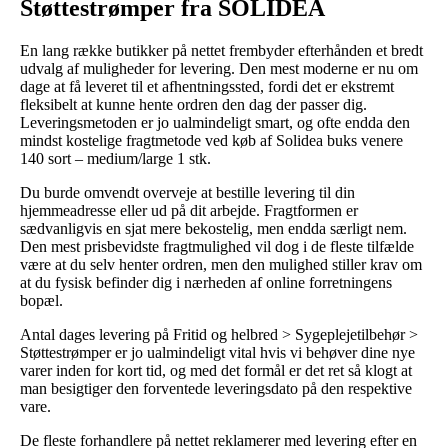
Støttestrømper fra SOLIDEA
En lang række butikker på nettet frembyder efterhånden et bredt
udvalg af muligheder for levering. Den mest moderne er nu om
dage at få leveret til et afhentningssted, fordi det er ekstremt
fleksibelt at kunne hente ordren den dag der passer dig.
Leveringsmetoden er jo ualmindeligt smart, og ofte endda den
mindst kostelige fragtmetode ved køb af Solidea buks venere
140 sort – medium/large 1 stk.
Du burde omvendt overveje at bestille levering til din
hjemmeadresse eller ud på dit arbejde. Fragtformen er
sædvanligvis en sjat mere bekostelig, men endda særligt nem.
Den mest prisbevidste fragtmulighed vil dog i de fleste tilfælde
være at du selv henter ordren, men den mulighed stiller krav om
at du fysisk befinder dig i nærheden af online forretningens
bopæl.
Antal dages levering på Fritid og helbred > Sygeplejetilbehør >
Støttestrømper er jo ualmindeligt vital hvis vi behøver dine nye
varer inden for kort tid, og med det formål er det ret så klogt at
man besigtiger den forventede leveringsdato på den respektive
vare.
De fleste forhandlere på nettet reklamerer med levering efter en