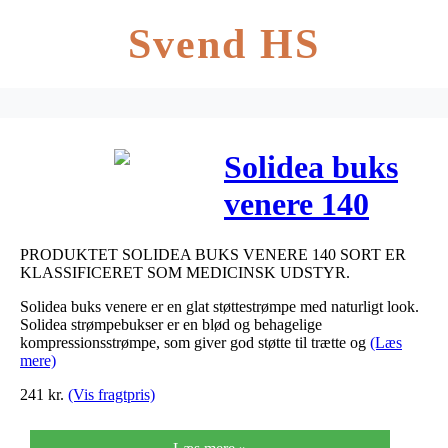
Svend HS
Solidea buks
venere 140
sort –
PRODUKTET SOLIDEA BUKS VENERE 140 SORT ER
medium/large
KLASSIFICERET SOM MEDICINSK UDSTYR.
1 stk
Solidea buks venere er en glat støttestrømpe med naturligt look.
Solidea strømpebukser er en blød og behagelige
kompressionsstrømpe, som giver god støtte til trætte og
(Læs
mere)
241
kr.
(Vis fragtpris)