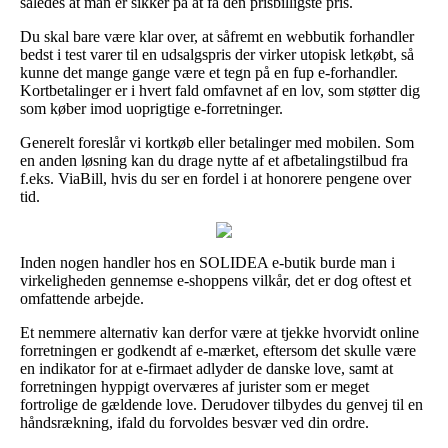
således at man er sikker på at få den prisbilligste pris.
Du skal bare være klar over, at såfremt en webbutik forhandler
bedst i test varer til en udsalgspris der virker utopisk letkøbt, så
kunne det mange gange være et tegn på en fup e-forhandler.
Kortbetalinger er i hvert fald omfavnet af en lov, som støtter dig
som køber imod uoprigtige e-forretninger.
Generelt foreslår vi kortkøb eller betalinger med mobilen. Som
en anden løsning kan du drage nytte af et afbetalingstilbud fra
f.eks. ViaBill, hvis du ser en fordel i at honorere pengene over
tid.
Inden nogen handler hos en SOLIDEA e-butik burde man i
virkeligheden gennemse e-shoppens vilkår, det er dog oftest et
omfattende arbejde.
Et nemmere alternativ kan derfor være at tjekke hvorvidt online
forretningen er godkendt af e-mærket, eftersom det skulle være
en indikator for at e-firmaet adlyder de danske love, samt at
forretningen hyppigt overværes af jurister som er meget
fortrolige de gældende love. Derudover tilbydes du genvej til en
håndsrækning, ifald du forvoldes besvær ved din ordre.