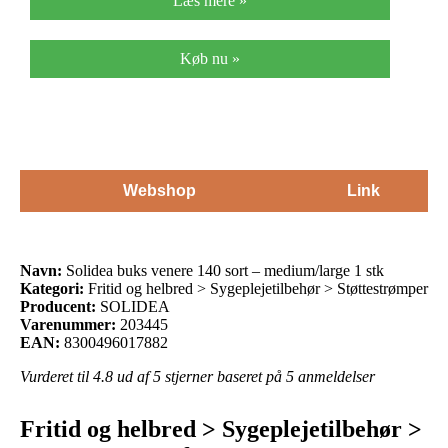
Læs mere »
Køb nu »
Webshop
Link
Navn:
Solidea buks venere 140 sort – medium/large 1 stk
Kategori:
Fritid og helbred > Sygeplejetilbehør > Støttestrømper
Producent:
SOLIDEA
Varenummer:
203445
EAN:
8300496017882
Vurderet til
4.8
ud af 5 stjerner baseret på
5
anmeldelser
Fritid og helbred > Sygeplejetilbehør >