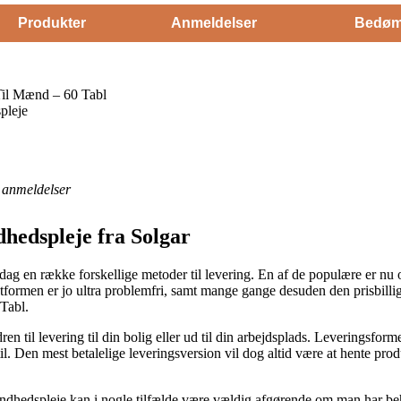
Produkter
Anmeldelser
Bedøm
Til Mænd – 60 Tabl
pleje
anmeldelser
dhedspleje fra Solgar
dag en række forskellige metoder til levering. En af de populære er nu
gtformen er jo ultra problemfri, samt mange gange desuden den prisbilli
Tabl.
ren til levering til din bolig eller ud til din arbejdsplads. Leveringsform
. Den mest betalelige leveringsversion vil dog altid være at hente prod
ndhedspleje kan i nogle tilfælde være vældig afgørende om man har b