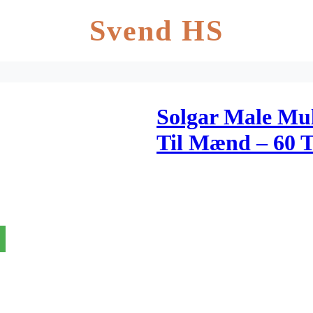
Svend HS
Solgar Male Mul
Til Mænd – 60 T