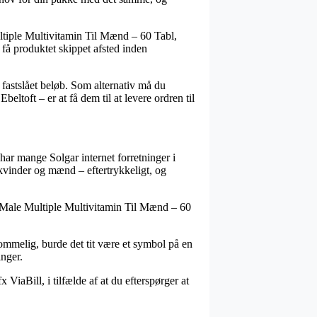
ltiple Multivitamin Til Mænd – 60 Tabl,
t få produktet skippet afsted inden
 fastslået beløb. Som alternativ må du
ltoft – er at få dem til at levere ordren til
 har mange Solgar internet forretninger i
 kvinder og mænd – eftertrykkeligt, og
ar Male Multiple Multivitamin Til Mænd – 60
ommelig, burde det tit være et symbol på en
inger.
ViaBill, i tilfælde af at du efterspørger at