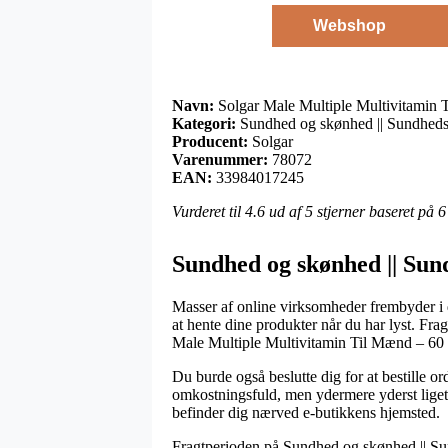
Webshop
Navn:
Solgar Male Multiple Multivitamin 
Kategori:
Sundhed og skønhed || Sundheds
Producent:
Solgar
Varenummer:
78072
EAN:
33984017245
Vurderet til
4.6
ud af 5 stjerner baseret på
6
Sundhed og skønhed || Sun
Masser af online virksomheder frembyder i 
at hente dine produkter når du har lyst. Fra
Male Multiple Multivitamin Til Mænd – 60 
Du burde også beslutte dig for at bestille ord
omkostningsfuld, men ydermere yderst ligetil
befinder dig nærved e-butikkens hjemsted.
Fragtperioden på Sundhed og skønhed || Su