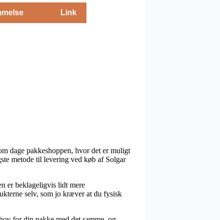
melse
Link
 om dage pakkeshoppen, hvor det er muligt
gste metode til levering ved køb af Solgar
en er beklageligvis lidt mere
ukterne selv, som jo kræver at du fysisk
ehov for din pakke med det samme, og