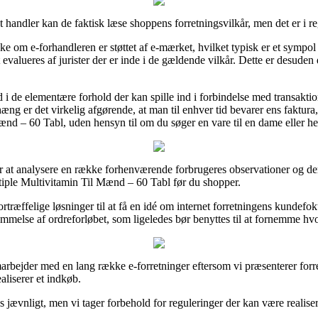
et handler kan de faktisk læse shoppens forretningsvilkår, men det er i 
 om e-forhandleren er støttet af e-mærket, hvilket typisk er et sympol p
 evalueres af jurister der er inde i de gældende vilkår. Dette er desuden 
d i de elementære forhold der kan spille ind i forbindelse med transakti
ng er det virkelig afgørende, at man til enhver tid bevarer ens faktura
nd – 60 Tabl, uden hensyn til om du søger en vare til en dame eller he
for at analysere en række forhenværende forbrugeres observationer og derv
ple Multivitamin Til Mænd – 60 Tabl før du shopper.
æffelige løsninger til at få en idé om internet forretningens kundefo
melse af ordreforløbet, som ligeledes bør benyttes til at fornemme hvo
marbejder med en lang række e-forretninger eftersom vi præsenterer forre
aliserer et indkøb.
 jævnligt, men vi tager forbehold for reguleringer der kan være realiser