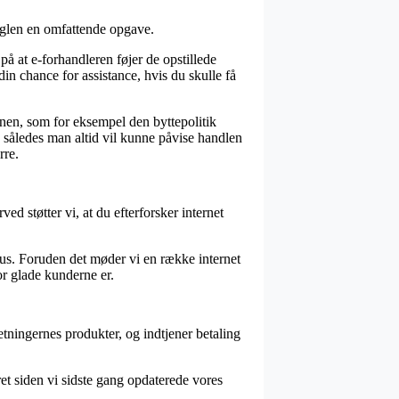
reglen en omfattende opgave.
å at e-forhandleren føjer de opstillede
din chance for assistance, hvis du skulle få
onen, som for eksempel den byttepolitik
, således man altid vil kunne påvise handlen
rre.
ed støtter vi, at du efterforsker internet
kus. Foruden det møder vi en række internet
r glade kunderne er.
tningernes produkter, og indtjener betaling
et siden vi sidste gang opdaterede vores