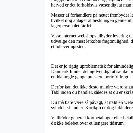
herved er det forholdsvis væsentligt at ma
Masser af forhandlere på nettet frembyder 
hvilket dog antager at bestillingen gennemfør
lagerpersonalet får fri.
Visse internet webshops tilbyder levering ud
udvælge den mest letkøbte fragtmulighed, der
et udleveringssted.
Det er jo rigtig uproblematisk for almindelig
Danmark fundet det nødvendigt at sænke pris
endda nogle gange præstere portofri fragt.
Derfor kan det ikke desto mindre være smart
Tabl inden du handler, således at du er skråsi
Du må bare være så påvagt, at ifald en webs
svindel e-handler. Kortkøb er dog inkludere
Vi tilråder generelt kortbetalinger eller bet
dække beløbet over et længere tidsrum.