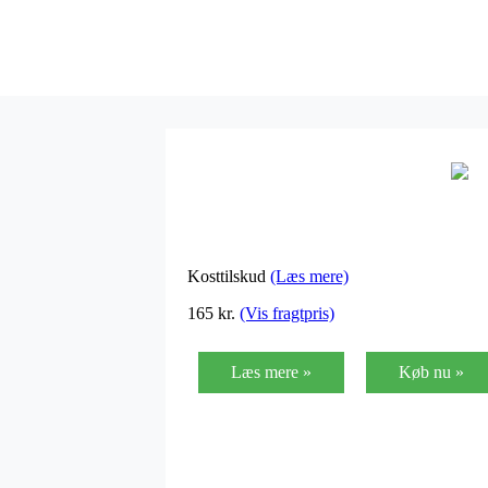
Kosttilskud
(Læs mere)
165
kr.
(Vis fragtpris)
Læs mere »
Køb nu »