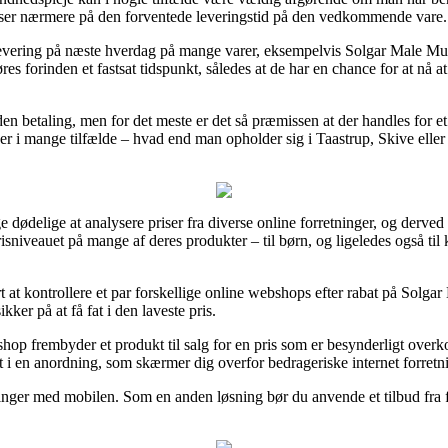
n ser nærmere på den forventede leveringstid på den vedkommende vare.
levering på næste hverdag på mange varer, eksempelvis Solgar Male Mu
es forinden et fastsat tidspunkt, således at de har en chance for at nå a
en betaling, men for det meste er det så præmissen at der handles for et
 i mange tilfælde – hvad end man opholder sig i Taastrup, Skive eller Ebe
e dødelige at analysere priser fra diverse online forretninger, og derved
niveauet på mange af deres produkter – til børn, og ligeledes også til
 at kontrollere et par forskellige online webshops efter rabat på Solg
kker på at få fat i den laveste pris.
hop frembyder et produkt til salg for en pris som er besynderligt overk
t i en anordning, som skærmer dig overfor bedrageriske internet forretn
alinger med mobilen. Som en anden løsning bør du anvende et tilbud fra fx 