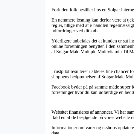
Forinden folk bestiller hos en Solgar intern
En nemmere løsning kan derfor være at tjekke
regler, tillige med at e-handlen regelmæssigt
udfordringer ved dit køb.
Yderligere anbefales det at kunden er sat in
online forretningen benytter. I den sammenhæ
af Solgar Male Multiple Multivitamin Til Mæ
Trustpilot resulterer i aldeles fine chancer 
shoppens bedømmelser af Solgar Male Multi
Facebook byder på på samme måde super fortr
forretninger hvor du kan udfærdige en bedøm
Websitet finansieres af annoncer. Vi har sa
ifald en af de besøgende på vores website re
Informationer om varer og e-shops opdateres
data.