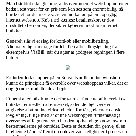
Man bør blot ikke glemme, at hvis en internet webshop udbyder
bedst i test varer for en pris som kan ses som enormt billig, så
burde det for det meste være en indikation på en uoprigtig
internet webshop. Køb med gængse betalingskort er dog
omsluttet af en orden, der sikrer køberen imod fup internet
butikker.
Generelt slår vi et slag for kortkøb eller mobilbetaling.
Alternativt bør du drage fordel af en afbetalingsløsning fra
eksempelvis ViaBill, når du agter at godtgøre regningen i flere
bidder.
Forinden folk shopper på en Solgar Nordic online webshop
kunne de principielt få overblik over webshoppens vilkår, det er
dog gerne et omfattende arbejde.
Et nemt alternativ kunne derfor være at finde ud af hvorvidt e-
butikken er medlem af e-mærket, siden det bør være en
angivelse af at online virksomheden forstår gældende dansk
lovgivning, tillige med at online webshoppen rutinemæssigt
overværes af fagmænd som har den nødvendige knowhow om
bestemmelserne på området. Dette er desuden din genvej til en
hjælpende hånd, såfremt du oplever vanskeligheder i processen