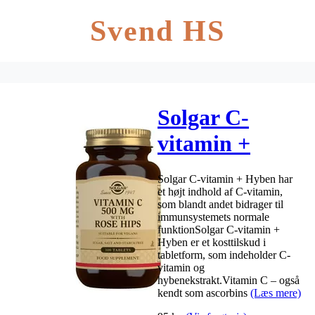
Svend HS
Solgar C-
vitamin +
Hyben 500 mg
Solgar C-vitamin + Hyben har
– 100 tabl
et højt indhold af C-vitamin,
som blandt andet bidrager til
immunsystemets normale
funktionSolgar C-vitamin +
Hyben er et kosttilskud i
tabletform, som indeholder C-
vitamin og
hybenekstrakt.Vitamin C – også
kendt som ascorbins
(Læs mere)