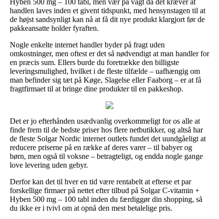
Hyben 500 mg – 100 tabl, men vær på vagt da det kræver at
handlen laves inden et givent tidspunkt, med hensynstagen til at
de højst sandsynligt kan nå at få dit nye produkt klargjort før de
pakkeansatte holder fyraften.
Nogle enkelte internet handler byder på fragt uden
omkostninger, men oftest er det så nødvendigt at man handler for
en præcis sum. Ellers burde du foretrække den billigste
leveringsmulighed, hvilket i de fleste tilfælde – uafhængig om
man befinder sig tæt på Køge, Slagelse eller Faaborg – er at få
fragtfirmaet til at bringe dine produkter til en pakkeshop.
Det er jo efterhånden usædvanlig overkommeligt for os alle at
finde frem til de bedste priser hos flere netbutikker, og altså har
de fleste Solgar Nordic internet outlets fundet det uundgåeligt at
reducere priserne på en række af deres varer – til babyer og
børn, men også til voksne – betragteligt, og endda nogle gange
love levering uden gebyr.
Derfor kan det til hver en tid være rentabelt at efterse et par
forskellige firmaer på nettet efter tilbud på Solgar C-vitamin +
Hyben 500 mg – 100 tabl inden du færdiggør din shopping, så
du ikke er i tvivl om at opnå den mest betalelige pris.