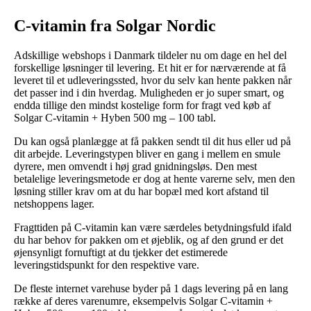
C-vitamin fra Solgar Nordic
Adskillige webshops i Danmark tildeler nu om dage en hel del
forskellige løsninger til levering. Et hit er for nærværende at få
leveret til et udleveringssted, hvor du selv kan hente pakken når
det passer ind i din hverdag. Muligheden er jo super smart, og
endda tillige den mindst kostelige form for fragt ved køb af
Solgar C-vitamin + Hyben 500 mg – 100 tabl.
Du kan også planlægge at få pakken sendt til dit hus eller ud på
dit arbejde. Leveringstypen bliver en gang i mellem en smule
dyrere, men omvendt i høj grad gnidningsløs. Den mest
betalelige leveringsmetode er dog at hente varerne selv, men den
løsning stiller krav om at du har bopæl med kort afstand til
netshoppens lager.
Fragttiden på C-vitamin kan være særdeles betydningsfuld ifald
du har behov for pakken om et øjeblik, og af den grund er det
øjensynligt fornuftigt at du tjekker det estimerede
leveringstidspunkt for den respektive vare.
De fleste internet varehuse byder på 1 dags levering på en lang
række af deres varenumre, eksempelvis Solgar C-vitamin +