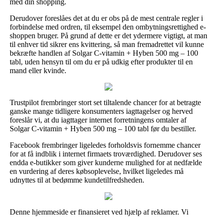
med din shopping.
Derudover foreslåes det at du er obs på de mest centrale regler i
forbindelse med ordren, til eksempel den ombytningsrettighed e-
shoppen bruger. På grund af dette er det ydermere vigtigt, at man
til enhver tid sikrer ens kvittering, så man fremadrettet vil kunne
bekræfte handlen af Solgar C-vitamin + Hyben 500 mg – 100
tabl, uden hensyn til om du er på udkig efter produkter til en
mand eller kvinde.
Trustpilot frembringer stort set tiltalende chancer for at betragte
ganske mange tidligere konsumenters iagttagelser og herved
foreslår vi, at du iagttager internet forretningens omtaler af
Solgar C-vitamin + Hyben 500 mg – 100 tabl før du bestiller.
Facebook frembringer ligeledes forholdsvis fornemme chancer
for at få indblik i internet firmaets troværdighed. Derudover ses
endda e-butikker som giver kunderne mulighed for at nedfælde
en vurdering af deres købsoplevelse, hvilket ligeledes må
udnyttes til at bedømme kundetilfredsheden.
Denne hjemmeside er finansieret ved hjælp af reklamer. Vi