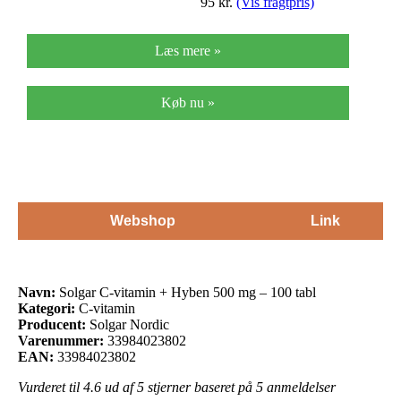
95
kr.
(Vis fragtpris)
Læs mere »
Køb nu »
Webshop
Link
Navn:
Solgar C-vitamin + Hyben 500 mg – 100 tabl
Kategori:
C-vitamin
Producent:
Solgar Nordic
Varenummer:
33984023802
EAN:
33984023802
Vurderet til
4.6
ud af 5 stjerner baseret på
5
anmeldelser