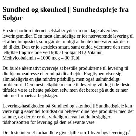
Sundhed og skønhed || Sundhedspleje fra
Solgar
En stor portion internet selskaber yder nu om dage alverdens
leveringsmidler. Den mest almindelige er for nærværende levering til
et afhentningssted, som gør det muligt at hente dine varer når der er
tid til det. Den er jo særdeles smart, samt endda ydermere den mest
letkøbte fragtmetode ved køb af Solgar B12 Vitamin
Methylcobalamin – 1000 mcg – 30 Tabl.
Du burde alternativt overveje at bestille produkterne til levering til
din hjemmeadresse eller ud på dit arbejde. Fragttypen viser sig
almindeligvis en sjat mindre prisbillig, men også ualmindeligt
problemfri. Den mest letkøbte metode til levering vil dog i de fleste
tilfælde være at hente pakken selv, men det beroer på at du er nær
internet firmaets arbejdslager.
Leveringshastigheden på Sundhed og skønhed || Sundhedspleje kan
være rigtig essentiel forudsat du behøver dine nye produkter med det
samme, og derfor er det virkelig relevant at du besigtiger
tidshorisonten for levering på den relevante vare.
De fleste internet forhandlere giver løfte om 1 hverdags levering på