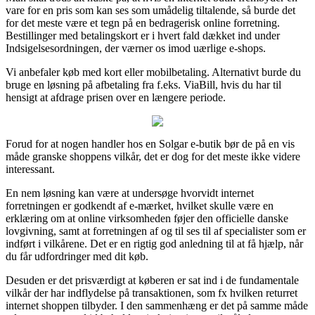
vare for en pris som kan ses som umådelig tiltalende, så burde det
for det meste være et tegn på en bedragerisk online forretning.
Bestillinger med betalingskort er i hvert fald dækket ind under
Indsigelsesordningen, der værner os imod uærlige e-shops.
Vi anbefaler køb med kort eller mobilbetaling. Alternativt burde du
bruge en løsning på afbetaling fra f.eks. ViaBill, hvis du har til
hensigt at afdrage prisen over en længere periode.
Forud for at nogen handler hos en Solgar e-butik bør de på en vis
måde granske shoppens vilkår, det er dog for det meste ikke videre
interessant.
En nem løsning kan være at undersøge hvorvidt internet
forretningen er godkendt af e-mærket, hvilket skulle være en
erklæring om at online virksomheden føjer den officielle danske
lovgivning, samt at forretningen af og til ses til af specialister som er
indført i vilkårene. Det er en rigtig god anledning til at få hjælp, når
du får udfordringer med dit køb.
Desuden er det prisværdigt at køberen er sat ind i de fundamentale
vilkår der har indflydelse på transaktionen, som fx hvilken returret
internet shoppen tilbyder. I den sammenhæng er det på samme måde