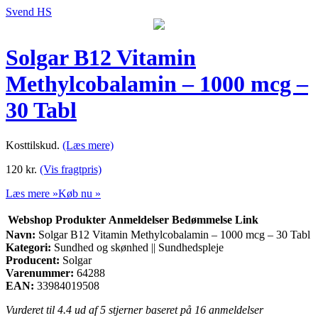
Svend HS
Solgar B12 Vitamin
Methylcobalamin – 1000 mcg –
30 Tabl
Kosttilskud.
(Læs mere)
120
kr.
(Vis fragtpris)
Læs mere »
Køb nu »
Webshop
Produkter
Anmeldelser
Bedømmelse
Link
Navn:
Solgar B12 Vitamin Methylcobalamin – 1000 mcg – 30 Tabl
Kategori:
Sundhed og skønhed || Sundhedspleje
Producent:
Solgar
Varenummer:
64288
EAN:
33984019508
Vurderet til
4.4
ud af 5 stjerner baseret på
16
anmeldelser