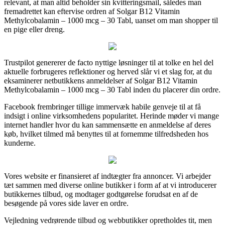
relevant, at man altid beholder sin kvitteringsmail, således man
fremadrettet kan eftervise ordren af Solgar B12 Vitamin
Methylcobalamin – 1000 mcg – 30 Tabl, uanset om man shopper til
en pige eller dreng.
Trustpilot genererer de facto nyttige løsninger til at tolke en hel del
aktuelle forbrugeres reflektioner og herved slår vi et slag for, at du
eksaminerer netbutikkens anmeldelser af Solgar B12 Vitamin
Methylcobalamin – 1000 mcg – 30 Tabl inden du placerer din ordre.
Facebook frembringer tillige immervæk habile genveje til at få
indsigt i online virksomhedens popularitet. Herinde møder vi mange
internet handler hvor du kan sammensætte en anmeldelse af deres
køb, hvilket tilmed må benyttes til at fornemme tilfredsheden hos
kunderne.
Vores website er finansieret af indtægter fra annoncer. Vi arbejder
tæt sammen med diverse online butikker i form af at vi introducerer
butikkernes tilbud, og modtager godtgørelse forudsat en af de
besøgende på vores side laver en ordre.
Vejledning vedrørende tilbud og webbutikker opretholdes tit, men