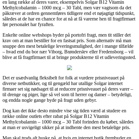
en lang række af deres varer, eksempelvis Solgar B12 Vitamin
Methylcobalamin – 1000 mcg – 30 Tabl, men vær vagtsom da det
påkræver at ordren gennemføres tidligere end et nøjagtigt tidspunkt,
således at de har en chance for at nå at få varerne hen til fragtfirmaet
før personalet har fyraften.
Enkelte online webshops byder på portofri fragt, men tit stiller det
krav om at man bestiller for en fastsat pris. Som alternativ må man
snuppe den mest betalelige leveringsmulighed, der i mange tilfælde
– hvad end du bor nær Viborg, Brønderslev eller Fredensborg – vil
blive at få fragtfirmaet til at bringe produkterne til et udleveringssted.
Det er usædvanlig fleksibelt for folk at vurdere prisniveauet på
diverse netbutikker, og til gengæld har utallige Solgar internet
firmaer set sig nødsaget til at reducere prisniveauet på deres varer –
til drenge og piger, lige så vel som til herrer og damer – betydeligt,
og endda nogle gange byde på fragt uden gebyr.
Dog kan det ikke desto mindre vise sig tiden værd at studere en
række online outlets efter rabat på Solgar B12 Vitamin
Methylcobalamin – 1000 mcg – 30 Tabl forinden du køber, således
at man er usvigeligt sikker på at indhente den mest betalelige pris.
Man skal trods alt huske på, at hvis en internet butik frembyder en