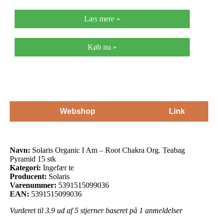
Læs mere »
Køb nu »
Webshop
Link
Navn:
Solaris Organic I Am – Root Chakra Org. Teabag
Pyramid 15 stk
Kategori:
Ingefær te
Producent:
Solaris
Varenummer:
5391515099036
EAN:
5391515099036
Vurderet til
3.9
ud af 5 stjerner baseret på
1
anmeldelser