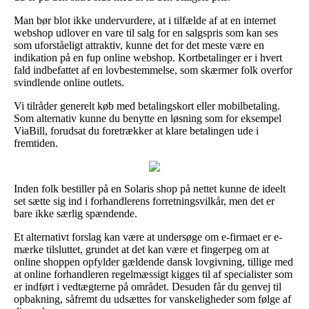
Man bør blot ikke undervurdere, at i tilfælde af at en internet
webshop udlover en vare til salg for en salgspris som kan ses
som uforståeligt attraktiv, kunne det for det meste være en
indikation på en fup online webshop. Kortbetalinger er i hvert
fald indbefattet af en lovbestemmelse, som skærmer folk overfor
svindlende online outlets.
Vi tilråder generelt køb med betalingskort eller mobilbetaling.
Som alternativ kunne du benytte en løsning som for eksempel
ViaBill, forudsat du foretrækker at klare betalingen ude i
fremtiden.
Inden folk bestiller på en Solaris shop på nettet kunne de ideelt
set sætte sig ind i forhandlerens forretningsvilkår, men det er
bare ikke særlig spændende.
Et alternativt forslag kan være at undersøge om e-firmaet er e-
mærke tilsluttet, grundet at det kan være et fingerpeg om at
online shoppen opfylder gældende dansk lovgivning, tillige med
at online forhandleren regelmæssigt kigges til af specialister som
er indført i vedtægterne på området. Desuden får du genvej til
opbakning, såfremt du udsættes for vanskeligheder som følge af