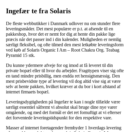
Ingefær te fra Solaris
De fleste webbutikker i Danmark udlover nu om stunder flere
leveringsmåder. Det mest populære er p.t. at afsende til en
pakkeshop, hvor det er nemt for dig at hente din pakke lige
præcis når det passer ind i din kalender. Muligheden er nemlig
særligt fleksibel, og ofte tilmed den mest letkøbte leveringsform
ved køb af Solaris Organic I Am – Root Chakra Org. Teabag
Pyramid 15 stk.
Du kunne ydermere afveje for og imod at få leveret til din
private bopæl eller til hvor du arbejder. Fragttypen viser sig ofte
en tand mindre prisbillig, men endda ret hensigtsmæssig. Den
mest prisbevidste type af levering vil dog altid vise sig at være
selv at hente pakken, hvilket kræver at du bor i kort afstand af
internet firmaets bopæl.
Leveringsdygtigheden på Ingefær te kan i nogle tilfælde være
særligt essentiel såfremt vi absolut skal bruge dine nye varer
omgående, og med det formål er det ret fornuftigt at vi efterser
det forventede leveringstidspunkt for den respektive vare.
Masser af internet foretagender frembyder 1 hverdags levering