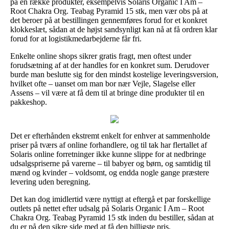
på en række produkter, eksempelvis Solaris Organic I Am –
Root Chakra Org. Teabag Pyramid 15 stk, men vær obs på at
det beroer på at bestillingen gennemføres forud for et konkret
klokkeslæt, sådan at de højst sandsynligt kan nå at få ordren klar
forud for at logistikmedarbejderne får fri.
Enkelte online shops sikrer gratis fragt, men oftest under
forudsætning af at der handles for en konkret sum. Derudover
burde man beslutte sig for den mindst kostelige leveringsversion,
hvilket ofte – uanset om man bor nær Vejle, Slagelse eller
Assens – vil være at få dem til at bringe dine produkter til en
pakkeshop.
Det er efterhånden ekstremt enkelt for enhver at sammenholde
priser på tværs af online forhandlere, og til tak har flertallet af
Solaris online forretninger ikke kunne slippe for at nedbringe
udsalgspriserne på varerne – til babyer og børn, og samtidig til
mænd og kvinder – voldsomt, og endda nogle gange præstere
levering uden beregning.
Det kan dog imidlertid være nyttigt at eftergå et par forskellige
outlets på nettet efter udsalg på Solaris Organic I Am – Root
Chakra Org. Teabag Pyramid 15 stk inden du bestiller, sådan at
du er på den sikre side med at få den billigste pris.