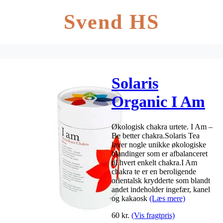
Svend HS
Solaris
Organic I Am
– Root Chakra
Økologisk chakra urtete. I Am –
Org. Teabag
Be better chakra.Solaris Tea
laver nogle unikke økologiske
Pyramid 15
blandinger som er afbalanceret
til hvert enkelt chakra.I Am
stk
chakra te er en beroligende
orientalsk krydderte som blandt
andet indeholder ingefær, kanel
og kakaosk
(Læs mere)
60
kr.
(Vis fragtpris)