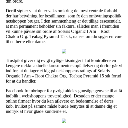
din ordre.
Dertil støtter vi at du er vaks omkring de mest centrale forhold
der har betydning for bestillingen, som fx den ombytningspolitik
netshoppen bruger. I den sammenhæng er det tillige essesentielt,
at man permanent beholder sin faktura, således man i fremtiden
vil kunne påvise sin ordre af Solaris Organic I Am – Root
Chakra Org. Teabag Pyramid 15 stk, uanset om du søger en vare
til en herre eller dame.
Trustpilot giver dig evigt nyttige løsninger til at kontrollere en
længere række aktuelle konsumenters opfattelser og derfor går vi
ind for, at du tager et kig på netshoppens ratings af Solaris
Organic I Am – Root Chakra Org. Teabag Pyramid 15 stk forud
for at du handler.
Facebook frembringer for øvrigt aldeles gunstige genveje til at få
indblik i webshoppens troværdighed. Desuden er der mange
online firmaer hvor du kan aflevere en bedømmelse af deres
køb, hvilket på samme måde burde benyttes til at danne dig et
indtryk af hvor glade kunderne er.