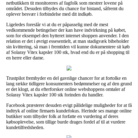
netbutikken tit monitoreres af fagfolk som mestrer lovene på
området. Desuden tilbydes du chance for bistand, såfremt du
oplever besvær i forbindelse med dit indkøb.
Ligeledes foreslår vi at du er påpasselig med de mest
vedkommende betingelser der kan have indvirkning på købet,
som for eksempel den bytteret internet shoppen anvender. I den
relation er det i øvrigt essesentielt, at man stadigvæk bibeholder
sin kvittering, så man i fremtiden vil kunne dokumentere sit køb
af Solaray Vitex kapsler 100 stk, hvad end du er på shopping til
en herre eller dame.
Trustpilot frembyder en del gavnlige chancer for at fortolke en
lang række tidligere konsumenters bedømmelser og af den grund
er det klogt, at du efterforsker online webshoppens omtaler af
Solaray Vitex kapsler 100 stk forinden du handler.
Facebook præsterer desuden evigt pålidelige muligheder for at få
indtryk af online firmaets kundefokus. Herinde ses mange online
butikker som tilbyder folk at forfatte en vurdering af deres
købsoplevelse, som tillige burde drages fordel af til at vurdere
kundetilfredsheden.