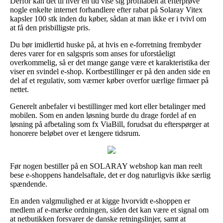
Derfor kan det til hver en tid vise sig profitabelt at efterprøve
nogle enkelte internet forhandlere efter rabat på Solaray Vitex
kapsler 100 stk inden du køber, sådan at man ikke er i tvivl om
at få den prisbilligste pris.
Du bør imidlertid huske på, at hvis en e-forretning frembyder
deres varer for en salgspris som anses for uforståeligt
overkommelig, så er det mange gange være et karakteristika der
viser en svindel e-shop. Kortbestillinger er på den anden side en
del af et regulativ, som værner køber overfor uærlige firmaer på
nettet.
Generelt anbefaler vi bestillinger med kort eller betalinger med
mobilen. Som en anden løsning burde du drage fordel af en
løsning på afbetaling som fx ViaBill, forudsat du efterspørger at
honorere beløbet over et længere tidsrum.
Før nogen bestiller på en SOLARAY webshop kan man reelt
bese e-shoppens handelsaftale, det er dog naturligvis ikke særlig
spændende.
En anden valgmulighed er at kigge hvorvidt e-shoppen er
medlem af e-mærke ordningen, siden det kan være et signal om
at netbutikken forsvarer de danske retningslinjer, samt at