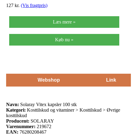
127
kr.
(Vis fragtpris)
Læs mere »
Køb nu »
Webshop
Link
Navn:
Solaray Vitex kapsler 100 stk
Kategori:
Kosttilskud og vitaminer > Kosttilskud > Øvrige
kosttilskud
Producent:
SOLARAY
Varenummer:
219672
EAN:
76280208467