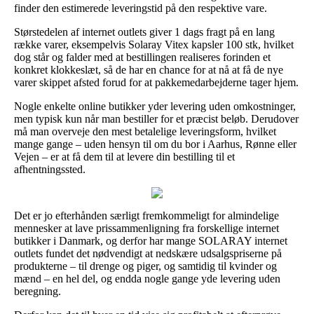
finder den estimerede leveringstid på den respektive vare.
Størstedelen af internet outlets giver 1 dags fragt på en lang
række varer, eksempelvis Solaray Vitex kapsler 100 stk, hvilket
dog står og falder med at bestillingen realiseres forinden et
konkret klokkeslæt, så de har en chance for at nå at få de nye
varer skippet afsted forud for at pakkemedarbejderne tager hjem.
Nogle enkelte online butikker yder levering uden omkostninger,
men typisk kun når man bestiller for et præcist beløb. Derudover
må man overveje den mest betalelige leveringsform, hvilket
mange gange – uden hensyn til om du bor i Aarhus, Rønne eller
Vejen – er at få dem til at levere din bestilling til et
afhentningssted.
Det er jo efterhånden særligt fremkommeligt for almindelige
mennesker at lave prissammenligning fra forskellige internet
butikker i Danmark, og derfor har mange SOLARAY internet
outlets fundet det nødvendigt at nedskære udsalgspriserne på
produkterne – til drenge og piger, og samtidig til kvinder og
mænd – en hel del, og endda nogle gange yde levering uden
beregning.