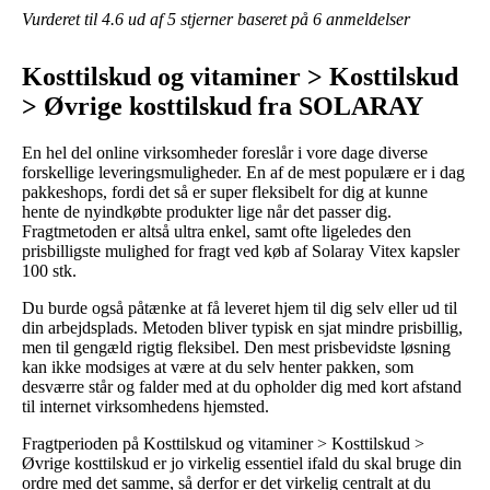
Vurderet til
4.6
ud af 5 stjerner baseret på
6
anmeldelser
Kosttilskud og vitaminer > Kosttilskud
> Øvrige kosttilskud fra SOLARAY
En hel del online virksomheder foreslår i vore dage diverse
forskellige leveringsmuligheder. En af de mest populære er i dag
pakkeshops, fordi det så er super fleksibelt for dig at kunne
hente de nyindkøbte produkter lige når det passer dig.
Fragtmetoden er altså ultra enkel, samt ofte ligeledes den
prisbilligste mulighed for fragt ved køb af Solaray Vitex kapsler
100 stk.
Du burde også påtænke at få leveret hjem til dig selv eller ud til
din arbejdsplads. Metoden bliver typisk en sjat mindre prisbillig,
men til gengæld rigtig fleksibel. Den mest prisbevidste løsning
kan ikke modsiges at være at du selv henter pakken, som
desværre står og falder med at du opholder dig med kort afstand
til internet virksomhedens hjemsted.
Fragtperioden på Kosttilskud og vitaminer > Kosttilskud >
Øvrige kosttilskud er jo virkelig essentiel ifald du skal bruge din
ordre med det samme, så derfor er det virkelig centralt at du