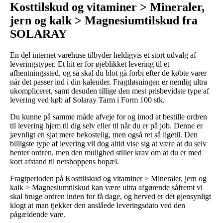
Kosttilskud og vitaminer > Mineraler,
jern og kalk > Magnesiumtilskud fra
SOLARAY
En del internet varehuse tilbyder heldigvis et stort udvalg af
leveringstyper. Et hit er for øjeblikket levering til et
afhentningssted, og så skal du blot gå forbi efter de købte varer
når det passer ind i din kalender. Fragtløsningen er nemlig ultra
ukompliceret, samt desuden tillige den mest prisbevidste type af
levering ved køb af Solaray Tarm i Form 100 stk.
Du kunne på samme måde afveje for og imod at bestille ordren
til levering hjem til dig selv eller til når du er på job. Denne er
jævnligt en sjat mere bekostelig, men også ret så ligetil. Den
billigste type af levering vil dog altid vise sig at være at du selv
henter ordren, men den mulighed stiller krav om at du er med
kort afstand til netshoppens bopæl.
Fragtperioden på Kosttilskud og vitaminer > Mineraler, jern og
kalk > Magnesiumtilskud kan være ultra afgørende såfremt vi
skal bruge ordren inden for få dage, og herved er det øjensynligt
klogt at man tjekker den anslåede leveringsdato ved den
pågældende vare.