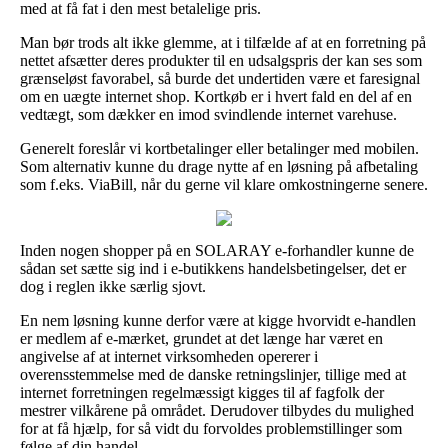
med at få fat i den mest betalelige pris.
Man bør trods alt ikke glemme, at i tilfælde af at en forretning på
nettet afsætter deres produkter til en udsalgspris der kan ses som
grænseløst favorabel, så burde det undertiden være et faresignal
om en uægte internet shop. Kortkøb er i hvert fald en del af en
vedtægt, som dækker en imod svindlende internet varehuse.
Generelt foreslår vi kortbetalinger eller betalinger med mobilen.
Som alternativ kunne du drage nytte af en løsning på afbetaling
som f.eks. ViaBill, når du gerne vil klare omkostningerne senere.
Inden nogen shopper på en SOLARAY e-forhandler kunne de
sådan set sætte sig ind i e-butikkens handelsbetingelser, det er
dog i reglen ikke særlig sjovt.
En nem løsning kunne derfor være at kigge hvorvidt e-handlen
er medlem af e-mærket, grundet at det længe har været en
angivelse af at internet virksomheden opererer i
overensstemmelse med de danske retningslinjer, tillige med at
internet forretningen regelmæssigt kigges til af fagfolk der
mestrer vilkårene på området. Derudover tilbydes du mulighed
for at få hjælp, for så vidt du forvoldes problemstillinger som
følge af din handel.