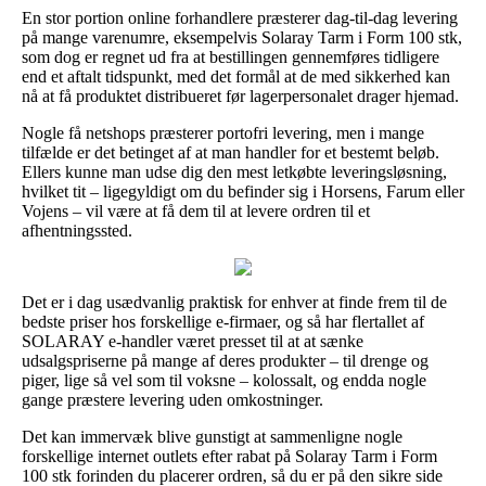
En stor portion online forhandlere præsterer dag-til-dag levering
på mange varenumre, eksempelvis Solaray Tarm i Form 100 stk,
som dog er regnet ud fra at bestillingen gennemføres tidligere
end et aftalt tidspunkt, med det formål at de med sikkerhed kan
nå at få produktet distribueret før lagerpersonalet drager hjemad.
Nogle få netshops præsterer portofri levering, men i mange
tilfælde er det betinget af at man handler for et bestemt beløb.
Ellers kunne man udse dig den mest letkøbte leveringsløsning,
hvilket tit – ligegyldigt om du befinder sig i Horsens, Farum eller
Vojens – vil være at få dem til at levere ordren til et
afhentningssted.
Det er i dag usædvanlig praktisk for enhver at finde frem til de
bedste priser hos forskellige e-firmaer, og så har flertallet af
SOLARAY e-handler været presset til at at sænke
udsalgspriserne på mange af deres produkter – til drenge og
piger, lige så vel som til voksne – kolossalt, og endda nogle
gange præstere levering uden omkostninger.
Det kan immervæk blive gunstigt at sammenligne nogle
forskellige internet outlets efter rabat på Solaray Tarm i Form
100 stk forinden du placerer ordren, så du er på den sikre side