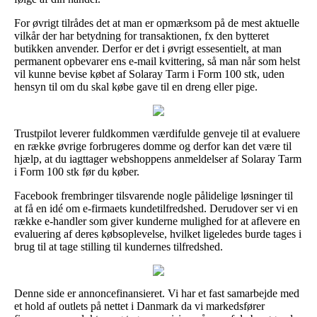
For øvrigt tilrådes det at man er opmærksom på de mest aktuelle
vilkår der har betydning for transaktionen, fx den bytteret
butikken anvender. Derfor er det i øvrigt essesentielt, at man
permanent opbevarer ens e-mail kvittering, så man når som helst
vil kunne bevise købet af Solaray Tarm i Form 100 stk, uden
hensyn til om du skal købe gave til en dreng eller pige.
Trustpilot leverer fuldkommen værdifulde genveje til at evaluere
en række øvrige forbrugeres domme og derfor kan det være til
hjælp, at du iagttager webshoppens anmeldelser af Solaray Tarm
i Form 100 stk før du køber.
Facebook frembringer tilsvarende nogle pålidelige løsninger til
at få en idé om e-firmaets kundetilfredshed. Derudover ser vi en
række e-handler som giver kunderne mulighed for at aflevere en
evaluering af deres købsoplevelse, hvilket ligeledes burde tages i
brug til at tage stilling til kundernes tilfredshed.
Denne side er annoncefinansieret. Vi har et fast samarbejde med
et hold af outlets på nettet i Danmark da vi markedsfører