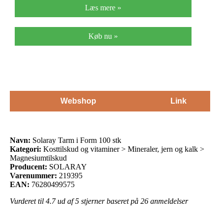
Læs mere »
Køb nu »
Webshop
Link
Navn:
Solaray Tarm i Form 100 stk
Kategori:
Kosttilskud og vitaminer > Mineraler, jern og kalk >
Magnesiumtilskud
Producent:
SOLARAY
Varenummer:
219395
EAN:
76280499575
Vurderet til
4.7
ud af 5 stjerner baseret på
26
anmeldelser