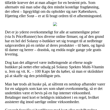
tilfælde kræver det at man aftager for en bestemt pris. Som
alternativ må man udse dig den mindst kostelige fragtløsning,
der oftest – ligegyldigt om du opholder sig nær København,
Hjørring eller Sorø – er at få bragt ordren til et afhentningssted.
Det er jo yderst overkommeligt for alle at sammenligne priser
(via fx PriceRunner) hos diverse online firmaer, og af den grund
har en hel del Solaray e-butikker set sig tvunget til at nedbringe
salgsværdien på en række af deres produkter – til børn, og ligeså
til damer og herrer – drastisk, og endda nogle gange yde gratis
levering.
Dog kan det alligevel være indbringende at efterse nogle
butikker på nettet efter udsalg på Solaray Spektro Multi-Vitamin
u. Jern og vit. K. – 100 Kaps før du køber, så man er skråsikker
på at skaffe sig den prisbilligste pris.
Man bør trods alt huske på, at såfremt en netshop afhænder varer
for en salgspris som kan ses som uhørt overkommelig, så er det
undertiden være et bevis på en fup internet virksomhed.
Betalinger med kort er heldigvis inkluderet i en regel, hvilket
assisterer dig imod uærlige online virksomheder.