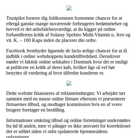
Trustpilot forærer dig fuldkommen fornemme chancer for at
eftergå ganske mange nuværende forbrugeres bedømmelser og
herved er det anbefalelsesværdigt, at du kigger på online
forhandlerens kritik af Solaray Spektro Multi-Vitamin u. Jern og
vit. K. – 100 Kaps inden du placerer din ordre.
Facebook frembyder lignende de facto ærlige chancer for at få
indblik i online webshoppens kundetilfredshed. Derudover
møder vi faktisk online selskaber i Danmark hvor det er muligt
at publicere en kritik af deres køb, hvilket lige så vel bør
benyttes til vurdering af hvor tilfredse kunderne er.
Dette website finansieres af reklameindtægter. Vi arbejder tæt
sammen med en masse online firmaer eftersom vi præsenterer
firmaernes tilbud, og modtager kommission hvis en af vores
brugere foretager en bestilling.
Informationer omkring tilbud og online forretninger understøttes
fra tid til anden, men vi påtager os ikke ansvaret for korrektioner
der er udført siden vi sidst opdaterede hjemmesidens
oplysninger.