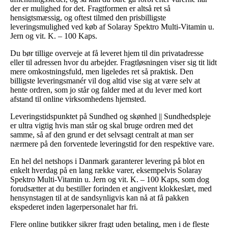
der er mulighed for det. Fragtformen er altså ret så
hensigtsmæssig, og oftest tilmed den prisbilligste
leveringsmulighed ved køb af Solaray Spektro Multi-Vitamin u.
Jern og vit. K. – 100 Kaps.
Du bør tillige overveje at få leveret hjem til din privatadresse
eller til adressen hvor du arbejder. Fragtløsningen viser sig tit lidt
mere omkostningsfuld, men ligeledes ret så praktisk. Den
billigste leveringsmanér vil dog altid vise sig at være selv at
hente ordren, som jo står og falder med at du lever med kort
afstand til online virksomhedens hjemsted.
Leveringstidspunktet på Sundhed og skønhed || Sundhedspleje
er ultra vigtig hvis man står og skal bruge ordren med det
samme, så af den grund er det selvsagt centralt at man ser
nærmere på den forventede leveringstid for den respektive vare.
En hel del netshops i Danmark garanterer levering på blot en
enkelt hverdag på en lang række varer, eksempelvis Solaray
Spektro Multi-Vitamin u. Jern og vit. K. – 100 Kaps, som dog
forudsætter at du bestiller forinden et angivent klokkeslæt, med
hensynstagen til at de sandsynligvis kan nå at få pakken
ekspederet inden lagerpersonalet har fri.
Flere online butikker sikrer fragt uden betaling, men i de fleste