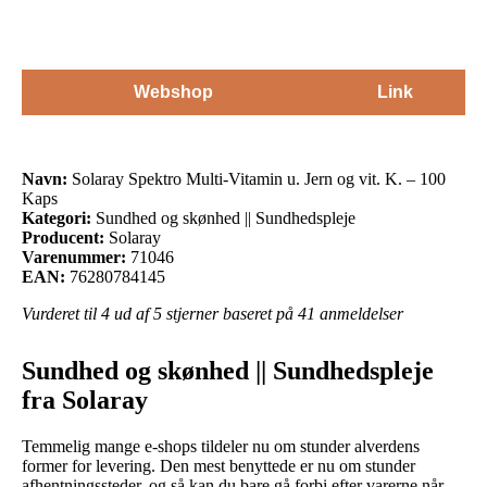
Webshop
Link
Navn:
Solaray Spektro Multi-Vitamin u. Jern og vit. K. – 100
Kaps
Kategori:
Sundhed og skønhed || Sundhedspleje
Producent:
Solaray
Varenummer:
71046
EAN:
76280784145
Vurderet til
4
ud af 5 stjerner baseret på
41
anmeldelser
Sundhed og skønhed || Sundhedspleje
fra Solaray
Temmelig mange e-shops tildeler nu om stunder alverdens
former for levering. Den mest benyttede er nu om stunder
afhentningssteder, og så kan du bare gå forbi efter varerne når