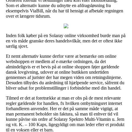
Generelt foreslår vi bestillinger med kort eller mobilbetaling.
Som et alternativ kunne du udnytte en afdragsløsning fra
eksempelvis ViaBill, når du har til hensigt at afbetale regningen
over et længere tidsrum.
Inden folk køber på en Solaray online virksomhed burde man på
en vis måde granske deres handelsvilkår, men det er oftest ikke
særlig sjovt.
Et nemt alternativ kunne derfor være at bemærke om online
webshoppen er medlem af e-mærke ordningen, da det
almindeligvis er et bevis på at online shoppen føjer gældende
dansk lovgivning, udover at online butikken undertiden
gennemses af jurister der har megen viden om retningslinjerne.
Desuden tilbydes du anledning til hjælpende service, såfremt du
bliver udsat for problemstillinger i forbindelse med din handel.
Tilmed er det at foretrække at man er obs på de mest relevante
regler gældende for handlen, fx hvilken ombytningsret internet
forhandleren anvender. Her er det på samme måde vigtigt, at
man permanent beholder sin faktura, så man til enhver tid vil
kunne påvise sin ordre af Solaray Spektro Multi-Vitamin u. Jern
og vit. K. – 100 Kaps, ligegyldigt om man leder efter et produkt
til en voksen eller et barn.