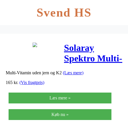
Svend HS
Solaray
Spektro Multi-
Vitamin u.
Multi-Vitamin uden jern og K2
(Læs mere)
Jern og vit. K.
165
kr.
(Vis fragtpris)
– 100 Kaps
Læs mere »
Køb nu »