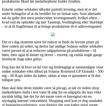
produkterne fikset før medarbejderne holder fyraften.
Enkelte online selskaber tilbyder portofri levering, men tit er det
under betingelse af at du bestiller for en fastsat sum. Som alternativ
må du gribe den mest prisbevidste leveringsmanér, hvilket oftest –
hvad end du opholder sig nær Taastrup, Vordingborg eller Skælskør
– er at få fragtfirmaet til at bringe produkterne til et udleveringssted.
Det er i dag ekstremt nemt for enhver at finde de laveste priser på
flere outlets på nettet, og derfor har utallige Solaray online selskaber
været presset til at at reducere salgspriserne på produkterne – til
børn, men også til damer og herrer – enormt, og endda nogle gange
frembyde fragt uden gebyr.
Dog kan det til hver en tid vise sig fordelagtigt at sammenligne visse
online selskaber efter tilbud på Solaray Rosenrod GP Ekstrakt – 500
mg – 60 Kaps inden du køber, sådan at man er garanteret at få den
billigste pris.
Man skal ikke desto mindre være så påvagt, at når en online shop
markedsfører bedst i test varer til salg for en salgspris der kan virke
mystisk billig, bør det for det meste være et faresignal om en
snydagtig internet virksomhed. Shopping med kort er dog omsluttet
af Indsigelsesordningen, som dækker dig som køber imod uægte