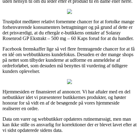
uden hensyn til om du leder efter et produkt til en dame eller herre.
Trustpilot medfører relativt fornemme chancer for at fortolke mange
forhenværende konsumenters betragtninger og på grund af dette er
det prisværdigt, at du eftergår e-butikkens omtaler af Solaray
Rosenrod GP Ekstrakt – 500 mg – 60 Kaps forud for at du handler.
Facebook fremskaffer lige så vel flere fremragende chancer for at få
en idé om webbutikkens kundefokus. Desuden er der mange shops
på nettet som tilbyder kunderne at udforme en anmeldelse af
ordreforløbet, som desuden må benyttes til vurdering af tidligere
kunders oplevelser.
Hjemmesiden er finansieret af annoncer. Vi har aftaler med en del
netbutikker idet vi præsenterer butikkernes produkter, og høster
honorar for så vidt en af de besøgende på vores hjemmeside
realiserer en ordre.
Data om varer og webbutikker opdateres rutinemæssigt, men man
kan ikke stille os ansvarlig for korrektioner der er blevet lavet efter at
vi sidst opdaterede sidens data.