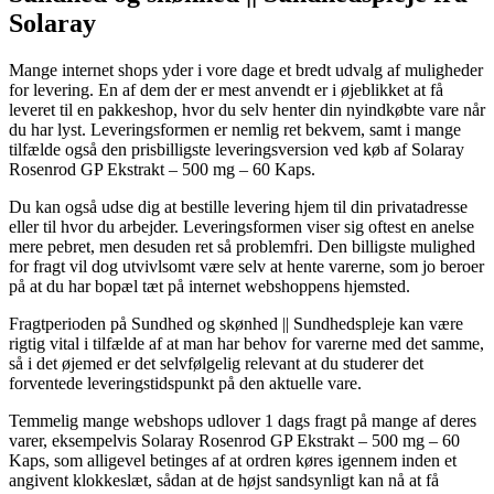
Solaray
Mange internet shops yder i vore dage et bredt udvalg af muligheder
for levering. En af dem der er mest anvendt er i øjeblikket at få
leveret til en pakkeshop, hvor du selv henter din nyindkøbte vare når
du har lyst. Leveringsformen er nemlig ret bekvem, samt i mange
tilfælde også den prisbilligste leveringsversion ved køb af Solaray
Rosenrod GP Ekstrakt – 500 mg – 60 Kaps.
Du kan også udse dig at bestille levering hjem til din privatadresse
eller til hvor du arbejder. Leveringsformen viser sig oftest en anelse
mere pebret, men desuden ret så problemfri. Den billigste mulighed
for fragt vil dog utvivlsomt være selv at hente varerne, som jo beroer
på at du har bopæl tæt på internet webshoppens hjemsted.
Fragtperioden på Sundhed og skønhed || Sundhedspleje kan være
rigtig vital i tilfælde af at man har behov for varerne med det samme,
så i det øjemed er det selvfølgelig relevant at du studerer det
forventede leveringstidspunkt på den aktuelle vare.
Temmelig mange webshops udlover 1 dags fragt på mange af deres
varer, eksempelvis Solaray Rosenrod GP Ekstrakt – 500 mg – 60
Kaps, som alligevel betinges af at ordren køres igennem inden et
angivent klokkeslæt, sådan at de højst sandsynligt kan nå at få