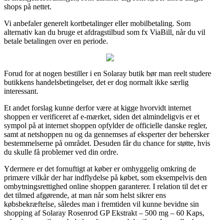
shops på nettet.
Vi anbefaler generelt kortbetalinger eller mobilbetaling. Som
alternativ kan du bruge et afdragstilbud som fx ViaBill, når du vil
betale betalingen over en periode.
Forud for at nogen bestiller i en Solaray butik bør man reelt studere
butikkens handelsbetingelser, det er dog normalt ikke særlig
interessant.
Et andet forslag kunne derfor være at kigge hvorvidt internet
shoppen er verificeret af e-mærket, siden det almindeligvis er et
sympol på at internet shoppen opfylder de officielle danske regler,
samt at netshoppen nu og da gennemses af eksperter der behersker
bestemmelserne på området. Desuden får du chance for støtte, hvis
du skulle få problemer ved din ordre.
Ydermere er det fornuftigt at køber er omhyggelig omkring de
primære vilkår der har indflydelse på købet, som eksempelvis den
ombytningsrettighed online shoppen garanterer. I relation til det er
det tilmed afgørende, at man når som helst sikrer ens
købsbekræftelse, således man i fremtiden vil kunne bevidne sin
shopping af Solaray Rosenrod GP Ekstrakt – 500 mg – 60 Kaps,