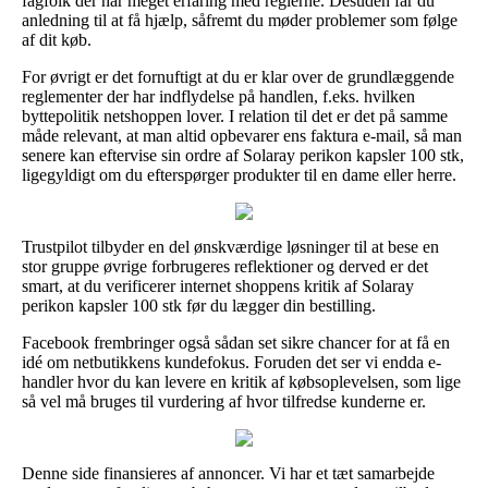
fagfolk der har meget erfaring med reglerne. Desuden får du
anledning til at få hjælp, såfremt du møder problemer som følge
af dit køb.
For øvrigt er det fornuftigt at du er klar over de grundlæggende
reglementer der har indflydelse på handlen, f.eks. hvilken
byttepolitik netshoppen lover. I relation til det er det på samme
måde relevant, at man altid opbevarer ens faktura e-mail, så man
senere kan eftervise sin ordre af Solaray perikon kapsler 100 stk,
ligegyldigt om du efterspørger produkter til en dame eller herre.
Trustpilot tilbyder en del ønskværdige løsninger til at bese en
stor gruppe øvrige forbrugeres reflektioner og derved er det
smart, at du verificerer internet shoppens kritik af Solaray
perikon kapsler 100 stk før du lægger din bestilling.
Facebook frembringer også sådan set sikre chancer for at få en
idé om netbutikkens kundefokus. Foruden det ser vi endda e-
handler hvor du kan levere en kritik af købsoplevelsen, som lige
så vel må bruges til vurdering af hvor tilfredse kunderne er.
Denne side finansieres af annoncer. Vi har et tæt samarbejde