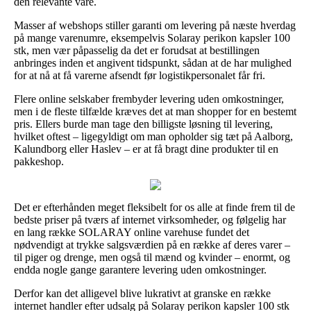
den relevante vare.
Masser af webshops stiller garanti om levering på næste hverdag
på mange varenumre, eksempelvis Solaray perikon kapsler 100
stk, men vær påpasselig da det er forudsat at bestillingen
anbringes inden et angivent tidspunkt, sådan at de har mulighed
for at nå at få varerne afsendt før logistikpersonalet får fri.
Flere online selskaber frembyder levering uden omkostninger,
men i de fleste tilfælde kræves det at man shopper for en bestemt
pris. Ellers burde man tage den billigste løsning til levering,
hvilket oftest – ligegyldigt om man opholder sig tæt på Aalborg,
Kalundborg eller Haslev – er at få bragt dine produkter til en
pakkeshop.
Det er efterhånden meget fleksibelt for os alle at finde frem til de
bedste priser på tværs af internet virksomheder, og følgelig har
en lang række SOLARAY online varehuse fundet det
nødvendigt at trykke salgsværdien på en række af deres varer –
til piger og drenge, men også til mænd og kvinder – enormt, og
endda nogle gange garantere levering uden omkostninger.
Derfor kan det alligevel blive lukrativt at granske en række
internet handler efter udsalg på Solaray perikon kapsler 100 stk