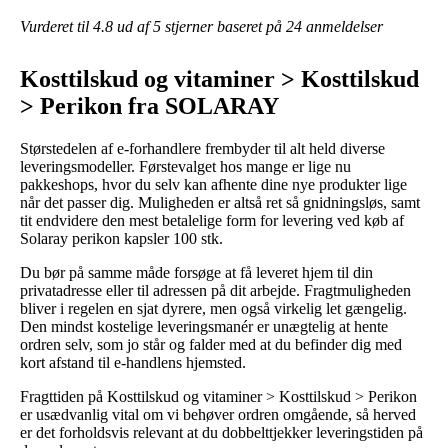
Vurderet til
4.8
ud af 5 stjerner baseret på
24
anmeldelser
Kosttilskud og vitaminer > Kosttilskud
> Perikon fra SOLARAY
Størstedelen af e-forhandlere frembyder til alt held diverse
leveringsmodeller. Førstevalget hos mange er lige nu
pakkeshops, hvor du selv kan afhente dine nye produkter lige
når det passer dig. Muligheden er altså ret så gnidningsløs, samt
tit endvidere den mest betalelige form for levering ved køb af
Solaray perikon kapsler 100 stk.
Du bør på samme måde forsøge at få leveret hjem til din
privatadresse eller til adressen på dit arbejde. Fragtmuligheden
bliver i regelen en sjat dyrere, men også virkelig let gængelig.
Den mindst kostelige leveringsmanér er unægtelig at hente
ordren selv, som jo står og falder med at du befinder dig med
kort afstand til e-handlens hjemsted.
Fragttiden på Kosttilskud og vitaminer > Kosttilskud > Perikon
er usædvanlig vital om vi behøver ordren omgående, så herved
er det forholdsvis relevant at du dobbelttjekker leveringstiden på