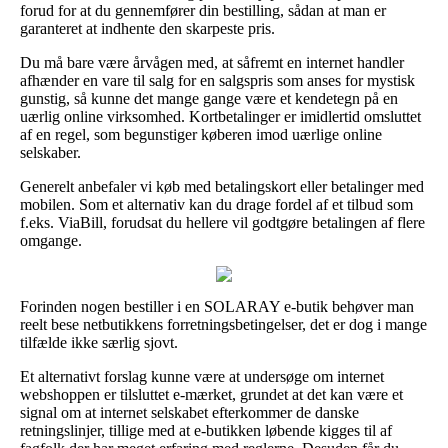
forud for at du gennemfører din bestilling, sådan at man er
garanteret at indhente den skarpeste pris.
Du må bare være årvågen med, at såfremt en internet handler
afhænder en vare til salg for en salgspris som anses for mystisk
gunstig, så kunne det mange gange være et kendetegn på en
uærlig online virksomhed. Kortbetalinger er imidlertid omsluttet
af en regel, som begunstiger køberen imod uærlige online
selskaber.
Generelt anbefaler vi køb med betalingskort eller betalinger med
mobilen. Som et alternativ kan du drage fordel af et tilbud som
f.eks. ViaBill, forudsat du hellere vil godtgøre betalingen af flere
omgange.
Forinden nogen bestiller i en SOLARAY e-butik behøver man
reelt bese netbutikkens forretningsbetingelser, det er dog i mange
tilfælde ikke særlig sjovt.
Et alternativt forslag kunne være at undersøge om internet
webshoppen er tilsluttet e-mærket, grundet at det kan være et
signal om at internet selskabet efterkommer de danske
retningslinjer, tillige med at e-butikken løbende kigges til af