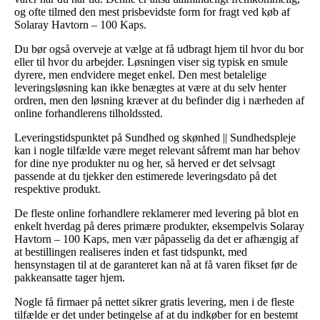
og ofte tilmed den mest prisbevidste form for fragt ved køb af
Solaray Havtorn – 100 Kaps.
Du bør også overveje at vælge at få udbragt hjem til hvor du bor
eller til hvor du arbejder. Løsningen viser sig typisk en smule
dyrere, men endvidere meget enkel. Den mest betalelige
leveringsløsning kan ikke benægtes at være at du selv henter
ordren, men den løsning kræver at du befinder dig i nærheden af
online forhandlerens tilholdssted.
Leveringstidspunktet på Sundhed og skønhed || Sundhedspleje
kan i nogle tilfælde være meget relevant såfremt man har behov
for dine nye produkter nu og her, så herved er det selvsagt
passende at du tjekker den estimerede leveringsdato på det
respektive produkt.
De fleste online forhandlere reklamerer med levering på blot en
enkelt hverdag på deres primære produkter, eksempelvis Solaray
Havtorn – 100 Kaps, men vær påpasselig da det er afhængig af
at bestillingen realiseres inden et fast tidspunkt, med
hensynstagen til at de garanteret kan nå at få varen fikset før de
pakkeansatte tager hjem.
Nogle få firmaer på nettet sikrer gratis levering, men i de fleste
tilfælde er det under betingelse af at du indkøber for en bestemt