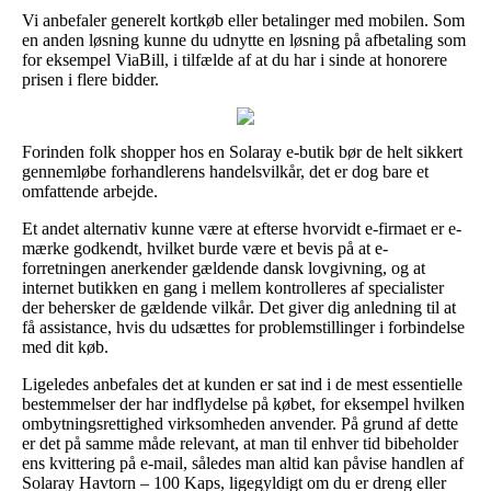
Vi anbefaler generelt kortkøb eller betalinger med mobilen. Som
en anden løsning kunne du udnytte en løsning på afbetaling som
for eksempel ViaBill, i tilfælde af at du har i sinde at honorere
prisen i flere bidder.
Forinden folk shopper hos en Solaray e-butik bør de helt sikkert
gennemløbe forhandlerens handelsvilkår, det er dog bare et
omfattende arbejde.
Et andet alternativ kunne være at efterse hvorvidt e-firmaet er e-
mærke godkendt, hvilket burde være et bevis på at e-
forretningen anerkender gældende dansk lovgivning, og at
internet butikken en gang i mellem kontrolleres af specialister
der behersker de gældende vilkår. Det giver dig anledning til at
få assistance, hvis du udsættes for problemstillinger i forbindelse
med dit køb.
Ligeledes anbefales det at kunden er sat ind i de mest essentielle
bestemmelser der har indflydelse på købet, for eksempel hvilken
ombytningsrettighed virksomheden anvender. På grund af dette
er det på samme måde relevant, at man til enhver tid bibeholder
ens kvittering på e-mail, således man altid kan påvise handlen af
Solaray Havtorn – 100 Kaps, ligegyldigt om du er dreng eller