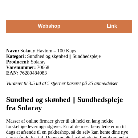
Webshop
Link
Navn:
Solaray Havtorn – 100 Kaps
Kategori:
Sundhed og skønhed || Sundhedspleje
Producent:
Solaray
Varenummer:
70668
EAN:
76280484083
Vurderet til
3.5
ud af 5 stjerner baseret på
25
anmeldelser
Sundhed og skønhed || Sundhedspleje
fra Solaray
Masser af online firmaer giver til alt held en lang række
forskellige leveringsudgaver. En af de mest benyttede er nu til
dags at afsende til en pakkeshop, så du selv kan hente dine nye
varer når du har tid. Denne er altså ualmindeligt fremkommelig,