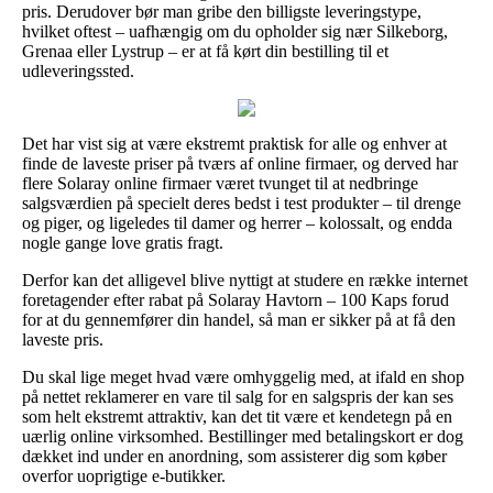
pris. Derudover bør man gribe den billigste leveringstype,
hvilket oftest – uafhængig om du opholder sig nær Silkeborg,
Grenaa eller Lystrup – er at få kørt din bestilling til et
udleveringssted.
Det har vist sig at være ekstremt praktisk for alle og enhver at
finde de laveste priser på tværs af online firmaer, og derved har
flere Solaray online firmaer været tvunget til at nedbringe
salgsværdien på specielt deres bedst i test produkter – til drenge
og piger, og ligeledes til damer og herrer – kolossalt, og endda
nogle gange love gratis fragt.
Derfor kan det alligevel blive nyttigt at studere en række internet
foretagender efter rabat på Solaray Havtorn – 100 Kaps forud
for at du gennemfører din handel, så man er sikker på at få den
laveste pris.
Du skal lige meget hvad være omhyggelig med, at ifald en shop
på nettet reklamerer en vare til salg for en salgspris der kan ses
som helt ekstremt attraktiv, kan det tit være et kendetegn på en
uærlig online virksomhed. Bestillinger med betalingskort er dog
dækket ind under en anordning, som assisterer dig som køber
overfor uoprigtige e-butikker.