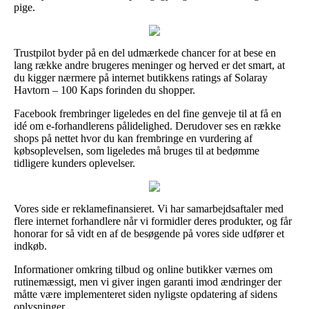
pige.
Trustpilot byder på en del udmærkede chancer for at bese en
lang række andre brugeres meninger og herved er det smart, at
du kigger nærmere på internet butikkens ratings af Solaray
Havtorn – 100 Kaps forinden du shopper.
Facebook frembringer ligeledes en del fine genveje til at få en
idé om e-forhandlerens pålidelighed. Derudover ses en række
shops på nettet hvor du kan frembringe en vurdering af
købsoplevelsen, som ligeledes må bruges til at bedømme
tidligere kunders oplevelser.
Vores side er reklamefinansieret. Vi har samarbejdsaftaler med
flere internet forhandlere når vi formidler deres produkter, og får
honorar for så vidt en af de besøgende på vores side udfører et
indkøb.
Informationer omkring tilbud og online butikker værnes om
rutinemæssigt, men vi giver ingen garanti imod ændringer der
måtte være implementeret siden nyligste opdatering af sidens
oplysninger.