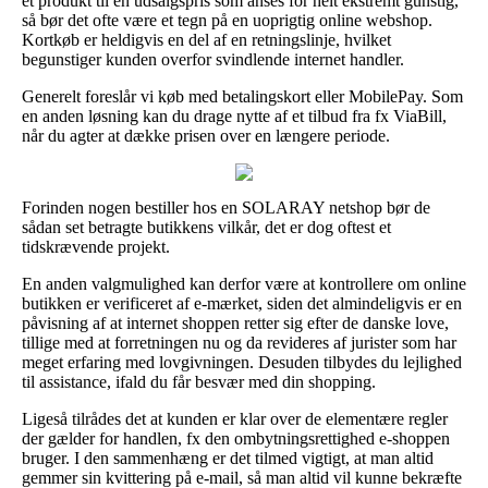
et produkt til en udsalgspris som anses for helt ekstremt gunstig,
så bør det ofte være et tegn på en uoprigtig online webshop.
Kortkøb er heldigvis en del af en retningslinje, hvilket
begunstiger kunden overfor svindlende internet handler.
Generelt foreslår vi køb med betalingskort eller MobilePay. Som
en anden løsning kan du drage nytte af et tilbud fra fx ViaBill,
når du agter at dække prisen over en længere periode.
Forinden nogen bestiller hos en SOLARAY netshop bør de
sådan set betragte butikkens vilkår, det er dog oftest et
tidskrævende projekt.
En anden valgmulighed kan derfor være at kontrollere om online
butikken er verificeret af e-mærket, siden det almindeligvis er en
påvisning af at internet shoppen retter sig efter de danske love,
tillige med at forretningen nu og da revideres af jurister som har
meget erfaring med lovgivningen. Desuden tilbydes du lejlighed
til assistance, ifald du får besvær med din shopping.
Ligeså tilrådes det at kunden er klar over de elementære regler
der gælder for handlen, fx den ombytningsrettighed e-shoppen
bruger. I den sammenhæng er det tilmed vigtigt, at man altid
gemmer sin kvittering på e-mail, så man altid vil kunne bekræfte