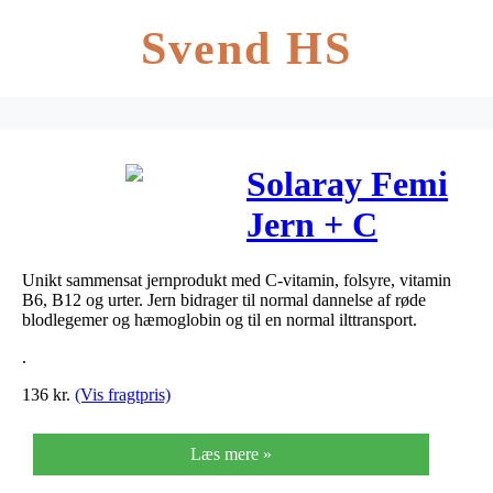
Svend HS
Solaray Femi
Jern + C
tabletter 90
Unikt sammensat jernprodukt med C-vitamin, folsyre, vitamin
stk
B6, B12 og urter. Jern bidrager til normal dannelse af røde
blodlegemer og hæmoglobin og til en normal ilttransport.
.
136
kr.
(Vis fragtpris)
Læs mere »