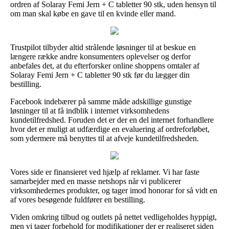
ordren af Solaray Femi Jern + C tabletter 90 stk, uden hensyn til
om man skal købe en gave til en kvinde eller mand.
Trustpilot tilbyder altid strålende løsninger til at beskue en
længere række andre konsumenters oplevelser og derfor
anbefales det, at du efterforsker online shoppens omtaler af
Solaray Femi Jern + C tabletter 90 stk før du lægger din
bestilling.
Facebook indebærer på samme måde adskillige gunstige
løsninger til at få indblik i internet virksomhedens
kundetilfredshed. Foruden det er der en del internet forhandlere
hvor det er muligt at udfærdige en evaluering af ordreforløbet,
som ydermere må benyttes til at afveje kundetilfredsheden.
Vores side er finansieret ved hjælp af reklamer. Vi har faste
samarbejder med en masse netshops når vi publicerer
virksomhedernes produkter, og tager imod honorar for så vidt en
af vores besøgende fuldfører en bestilling.
Viden omkring tilbud og outlets på nettet vedligeholdes hyppigt,
men vi tager forbehold for modifikationer der er realiseret siden