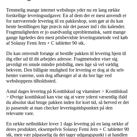
Temmelig mange internet webshops yder nu en lang række
forskellige leveringsudgaver. En af dem der er mest anvendt er
for nærværende levering til en pakkeshop, som gør at du kan
hente bestillingen lige præcis når det passer ind i din kalender.
Fragtmuligheden er jo usædvanlig uproblematisk, samt mange
gange ligeledes den mest prisbevidste leveringsmetode ved køb
af Solaray Femi Jern + C tabletter 90 stk.
Du kan omvendt forsøge at bestille pakken til levering hjem til
dig eller ud til dit arbejdes adresse. Fragtmetoden viser sig
jævnligt en smule mindre prisbillig, men lige så vel vældig
bekvem. Den billigste mulighed for levering er dog at du selv
henter varerne, som dog afhænger af at du bor lige ved
webshoppens tilholdssted.
Antal dages levering på Kosttilskud og vitaminer > Kosttilskud
> Øvrige kosttilskud kan vise sig at være yderst væsentlig ifald
du absolut skal bruge pakken inden for kort tid, så herved er det
jo passende at man checker leveringstidspunktet på den
relevante vare.
En række netbutikker lover 1 dags levering på en lang række af
deres produkter, eksempelvis Solaray Femi Jern + C tabletter 90
stk, men vær påpasselig da det tager udgangspunkt i at handlen