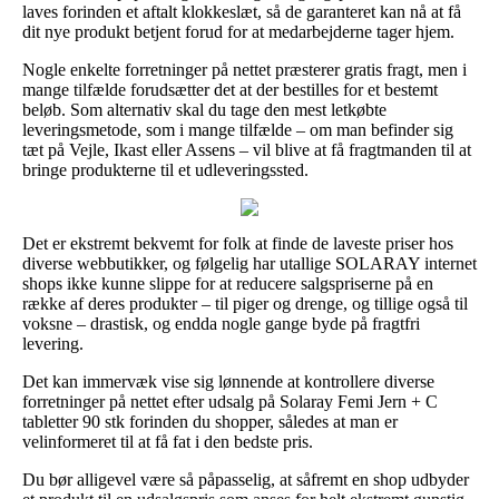
laves forinden et aftalt klokkeslæt, så de garanteret kan nå at få
dit nye produkt betjent forud for at medarbejderne tager hjem.
Nogle enkelte forretninger på nettet præsterer gratis fragt, men i
mange tilfælde forudsætter det at der bestilles for et bestemt
beløb. Som alternativ skal du tage den mest letkøbte
leveringsmetode, som i mange tilfælde – om man befinder sig
tæt på Vejle, Ikast eller Assens – vil blive at få fragtmanden til at
bringe produkterne til et udleveringssted.
Det er ekstremt bekvemt for folk at finde de laveste priser hos
diverse webbutikker, og følgelig har utallige SOLARAY internet
shops ikke kunne slippe for at reducere salgspriserne på en
række af deres produkter – til piger og drenge, og tillige også til
voksne – drastisk, og endda nogle gange byde på fragtfri
levering.
Det kan immervæk vise sig lønnende at kontrollere diverse
forretninger på nettet efter udsalg på Solaray Femi Jern + C
tabletter 90 stk forinden du shopper, således at man er
velinformeret til at få fat i den bedste pris.
Du bør alligevel være så påpasselig, at såfremt en shop udbyder