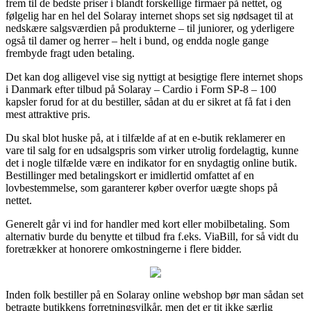
frem til de bedste priser i blandt forskellige firmaer på nettet, og
følgelig har en hel del Solaray internet shops set sig nødsaget til at
nedskære salgsværdien på produkterne – til juniorer, og yderligere
også til damer og herrer – helt i bund, og endda nogle gange
frembyde fragt uden betaling.
Det kan dog alligevel vise sig nyttigt at besigtige flere internet shops
i Danmark efter tilbud på Solaray – Cardio i Form SP-8 – 100
kapsler forud for at du bestiller, sådan at du er sikret at få fat i den
mest attraktive pris.
Du skal blot huske på, at i tilfælde af at en e-butik reklamerer en
vare til salg for en udsalgspris som virker utrolig fordelagtig, kunne
det i nogle tilfælde være en indikator for en snydagtig online butik.
Bestillinger med betalingskort er imidlertid omfattet af en
lovbestemmelse, som garanterer køber overfor uægte shops på
nettet.
Generelt går vi ind for handler med kort eller mobilbetaling. Som
alternativ burde du benytte et tilbud fra f.eks. ViaBill, for så vidt du
foretrækker at honorere omkostningerne i flere bidder.
Inden folk bestiller på en Solaray online webshop bør man sådan set
betragte butikkens forretningsvilkår, men det er tit ikke særlig