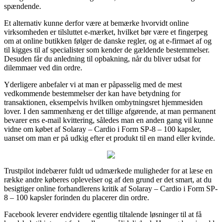
spændende.
Et alternativ kunne derfor være at bemærke hvorvidt online
virksomheden er tilsluttet e-mærket, hvilket bør være et fingerpeg
om at online butikken følger de danske regler, og at e-firmaet af og
til kigges til af specialister som kender de gældende bestemmelser.
Desuden får du anledning til opbakning, når du bliver udsat for
dilemmaer ved din ordre.
Yderligere anbefaler vi at man er påpasselig med de mest
vedkommende bestemmelser der kan have betydning for
transaktionen, eksempelvis hvilken ombytningsret hjemmesiden
lover. I den sammenhæng er det tillige afgørende, at man permanent
bevarer ens e-mail kvittering, således man en anden gang vil kunne
vidne om købet af Solaray – Cardio i Form SP-8 – 100 kapsler,
uanset om man er på udkig efter et produkt til en mand eller kvinde.
Trustpilot indebærer fuldt ud udmærkede muligheder for at læse en
række andre køberes oplevelser og af den grund er det smart, at du
besigtiger online forhandlerens kritik af Solaray – Cardio i Form SP-
8 – 100 kapsler forinden du placerer din ordre.
Facebook leverer endvidere egentlig tiltalende løsninger til at få