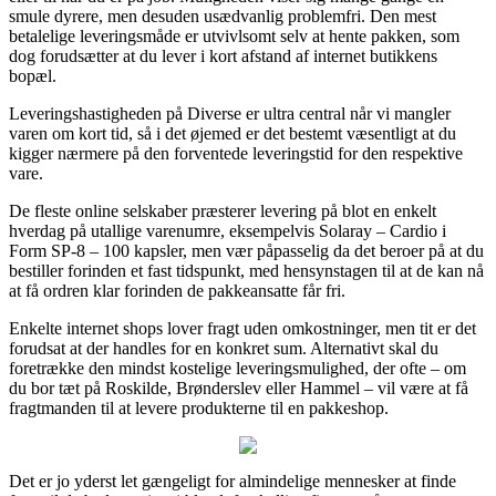
smule dyrere, men desuden usædvanlig problemfri. Den mest
betalelige leveringsmåde er utvivlsomt selv at hente pakken, som
dog forudsætter at du lever i kort afstand af internet butikkens
bopæl.
Leveringshastigheden på Diverse er ultra central når vi mangler
varen om kort tid, så i det øjemed er det bestemt væsentligt at du
kigger nærmere på den forventede leveringstid for den respektive
vare.
De fleste online selskaber præsterer levering på blot en enkelt
hverdag på utallige varenumre, eksempelvis Solaray – Cardio i
Form SP-8 – 100 kapsler, men vær påpasselig da det beroer på at du
bestiller forinden et fast tidspunkt, med hensynstagen til at de kan nå
at få ordren klar forinden de pakkeansatte får fri.
Enkelte internet shops lover fragt uden omkostninger, men tit er det
forudsat at der handles for en konkret sum. Alternativt skal du
foretrække den mindst kostelige leveringsmulighed, der ofte – om
du bor tæt på Roskilde, Brønderslev eller Hammel – vil være at få
fragtmanden til at levere produkterne til en pakkeshop.
Det er jo yderst let gængeligt for almindelige mennesker at finde