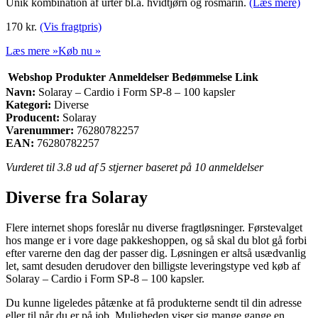
Unik kombination af urter bl.a. hvidtjørn og rosmarin.
(Læs mere)
170
kr.
(Vis fragtpris)
Læs mere »
Køb nu »
Webshop
Produkter
Anmeldelser
Bedømmelse
Link
Navn:
Solaray – Cardio i Form SP-8 – 100 kapsler
Kategori:
Diverse
Producent:
Solaray
Varenummer:
76280782257
EAN:
76280782257
Vurderet til
3.8
ud af 5 stjerner baseret på
10
anmeldelser
Diverse fra Solaray
Flere internet shops foreslår nu diverse fragtløsninger. Førstevalget
hos mange er i vore dage pakkeshoppen, og så skal du blot gå forbi
efter varerne den dag der passer dig. Løsningen er altså usædvanlig
let, samt desuden derudover den billigste leveringstype ved køb af
Solaray – Cardio i Form SP-8 – 100 kapsler.
Du kunne ligeledes påtænke at få produkterne sendt til din adresse
eller til når du er på job. Muligheden viser sig mange gange en