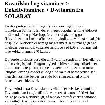
Kosttilskud og vitaminer >
Enkeltvitaminer > D-vitamin fra
SOLARAY
En stor portion e-forretninger yder i vore dage diverse
muligheder for fragt. En der er meget populær er for øjeblikket
at få sendt til en pakkeshop, fordi det så giver dig god
fleksibilitet til at kunne afhente din nyindkøbte vare på et valgfrit
tidspunkt. Metoden er nemlig meget smart, samt mange gange
ligeledes den mindst kostelige fragttype ved køb af Solaray cal-
mag +d/k2 vitamin 240 kapsst.
Du burde ligeledes udse dig at få varerne sendt til dit hus eller ud
til din arbejdsplads. Fragtmuligheden bliver i mange tilfælde en
lille smule mere pebret, men endvidere særligt let. Den mest
letkøbte leveringsmodel vil dog altid være at hente ordren selv,
men den løsning beroer på at du bor i nærheden af online
forretningens hjemsted.
Fragtperioden på Kosttilskud og vitaminer > Enkeltvitaminer >
D-vitamin kan i nogle tilfælde være ret så central ifald vi skal
bruge pakken øjeblikkeligt, så med det formål er det i sandhed
væsentligt at vi checker den anslåede leveringstid for det