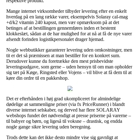
respektive produkt.
Mange internet virksomheder tilbyder levering efter en enkelt
hverdag på en lang række varer, eksempelvis Solaray cal-mag
+d/k2 vitamin 240 kapsst, men vær opmærksom på at det
betinges af at bestillingen gennemføres inden et bestemt
klokkeslæt, sådan at de har mulighed for at nå at få de nye varer
afsendt forinden logistikpersonalet drager hjemad.
Nogle webbutikker garanterer levering uden omkostninger, men
tit er det så præmissen at man bestiller for en konkret sum.
Derudover kunne du foretrække den mest prisbevidste
leveringsudgave, som gerne – uden hensyn til om man opholder
sig tæt på Køge, Ringsted eller Vojens – vil blive at få dem til at
køre din ordre til en pakkeshop.
Det er efterhånden i høj grad ukompliceret for almindelige
dødelige at sammenligne priser (via fx PriceRunner) i blandt
diverse internet selskaber, og derved har flere SOLARAY
webshops fundet det nødvendigt at presse priserne på varerne –
til babyer og børn, og ligeså til voksne – drastisk, og endda
nogle gange sikre levering uden beregning.
Trods dette kan det ikke desto mindre vise sig gavnligt at