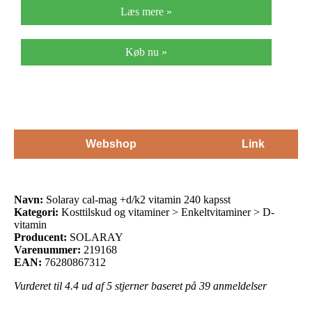
Læs mere »
Køb nu »
Webshop
Link
Navn:
Solaray cal-mag +d/k2 vitamin 240 kapsst
Kategori:
Kosttilskud og vitaminer > Enkeltvitaminer > D-
vitamin
Producent:
SOLARAY
Varenummer:
219168
EAN:
76280867312
Vurderet til
4.4
ud af 5 stjerner baseret på
39
anmeldelser