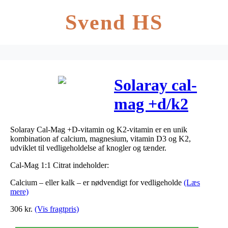
Svend HS
Solaray cal-
mag +d/k2
vitamin 240
Solaray Cal-Mag +D-vitamin og K2-vitamin er en unik
kapsst
kombination af calcium, magnesium, vitamin D3 og K2,
udviklet til vedligeholdelse af knogler og tænder.
Cal-Mag 1:1 Citrat indeholder:
Calcium – eller kalk – er nødvendigt for vedligeholde
(Læs
mere)
306
kr.
(Vis fragtpris)