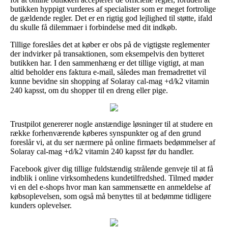
butikken hyppigt vurderes af specialister som er meget fortrolige
de gældende regler. Det er en rigtig god lejlighed til støtte, ifald
du skulle få dilemmaer i forbindelse med dit indkøb.
Tillige foreslåes det at køber er obs på de vigtigste reglementer
der indvirker på transaktionen, som eksempelvis den bytteret
butikken har. I den sammenhæng er det tillige vigtigt, at man
altid beholder ens faktura e-mail, således man fremadrettet vil
kunne bevidne sin shopping af Solaray cal-mag +d/k2 vitamin
240 kapsst, om du shopper til en dreng eller pige.
Trustpilot genererer nogle anstændige løsninger til at studere en
række forhenværende køberes synspunkter og af den grund
foreslår vi, at du ser nærmere på online firmaets bedømmelser af
Solaray cal-mag +d/k2 vitamin 240 kapsst før du handler.
Facebook giver dig tillige fuldstændig strålende genveje til at få
indblik i online virksomhedens kundetilfredshed. Tilmed møder
vi en del e-shops hvor man kan sammensætte en anmeldelse af
købsoplevelsen, som også må benyttes til at bedømme tidligere
kunders oplevelser.