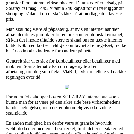
granske flere internet virksomheder i Danmark efter udsalg på
Solaray cal-mag +d/k2 vitamin 240 kapsst før du færdiggør din
shopping, sådan at du er skråsikker på at modtage den laveste
pris.
Man skal dog være så påpasselig, at hvis en internet handler
afhænder deres produkter for en pris som er utopisk favorabel,
så kan det i nogle tilfælde være et signal om en uægte internet
butik. Køb med kort er heldigvis omfavnet af et regelsæt, hvilket
bistår os imod svindlende forhandlere på nettet.
Generelt slår vi et slag for kortbetalinger eller betalinger med
mobilen. Som alternativ kan du drage nytte af en
afbetalingsordning som f.eks. ViaBill, hvis du hellere vil dække
regningen over tid.
Forinden folk shopper hos en SOLARAY internet webshop
kunne man for at være på den sikre side bese virksomhedens
handelsbetingelser, men det er almindeligvis ikke videre
spændende.
En anden mulighed kan derfor være at granske hvorvidt
webbutikken er medlem af e-mærket, fordi det er en sikkerhed
for at online butikken accepterer de officielle regler, foruden at