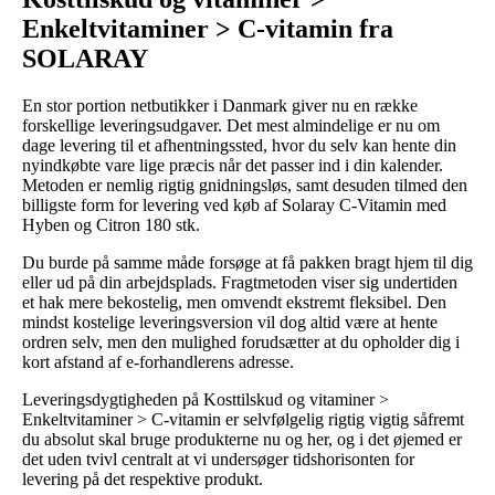
Enkeltvitaminer > C-vitamin fra
SOLARAY
En stor portion netbutikker i Danmark giver nu en række
forskellige leveringsudgaver. Det mest almindelige er nu om
dage levering til et afhentningssted, hvor du selv kan hente din
nyindkøbte vare lige præcis når det passer ind i din kalender.
Metoden er nemlig rigtig gnidningsløs, samt desuden tilmed den
billigste form for levering ved køb af Solaray C-Vitamin med
Hyben og Citron 180 stk.
Du burde på samme måde forsøge at få pakken bragt hjem til dig
eller ud på din arbejdsplads. Fragtmetoden viser sig undertiden
et hak mere bekostelig, men omvendt ekstremt fleksibel. Den
mindst kostelige leveringsversion vil dog altid være at hente
ordren selv, men den mulighed forudsætter at du opholder dig i
kort afstand af e-forhandlerens adresse.
Leveringsdygtigheden på Kosttilskud og vitaminer >
Enkeltvitaminer > C-vitamin er selvfølgelig rigtig vigtig såfremt
du absolut skal bruge produkterne nu og her, og i det øjemed er
det uden tvivl centralt at vi undersøger tidshorisonten for
levering på det respektive produkt.