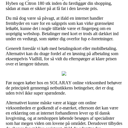
Hyben og Citron 180 stk inden du færdiggør din shopping,
sådan at man er sikker på at få fat i den laveste pris.
Du må dog være så påvagt, at ifald en internet handler
frembyder en vare for en salgspris som kan virke grænseløst
letkøbt, kunne det i nogle tilfælde være et fingerpeg om en
uoprigtig webshop. Betalinger med kort er trods alt dækket ind
under en vedtægt, som støtter dig overfor fup e-forretninger.
Generelt foreslår vi køb med betalingskort eller mobilbetaling.
Alternativt kan du drage fordel af en løsning på afbetaling som
eksempelvis ViaBill, for så vidt du efterspørger at klare prisen
over et længere tidsrum.
Før nogen køber hos en SOLARAY online virksomhed behøver
de principielt gennemgå netbutikkens betingelser, det er dog
uden tvivl ikke super spændende.
Alternativet kunne måske være at kigge om online
virksomheden er godkendt af e-mærket, eftersom det kan være
en erklæring om at internet forhandleren lever op til dansk
lovgivning, og at netshoppen løbende besøges af specialister
som har megen viden om lovene på området. Derudover tilbydes