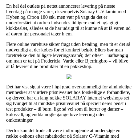
En hel del outlets på nettet annoncerer levering på næste
hverdag på mange varer, eksempelvis Solaray C-Vitamin med
Hyben og Citron 180 stk, men vær på vagt da det er
underforstået at ordren indsendes tidligere end et nøjagtigt
klokkeslæt, således at de har udsigt til at kunne nå at få varen ud
af døren før personalet tager hjem.
Flere online varehuse sikrer fragt uden betaling, men tit er det så
nødvendigt at der købes for et konkret beløb. Ellers bør man
foretrække den billigste leveringsmanér, der oftest – uafhængig
om man er tæt på Fredericia, Varde eller Bjerringbro – vil blive
at få leveret dine produkter til en pakkeshop.
Det har vist sig at være i høj grad overkommeligt for almindelige
mennesker at vurdere prisniveauet hos forskellige e-forhandlere,
og derved har en lang række SOLARAY internet webshops set
sig tvunget til at mindske prisniveauet på specielt deres bedst i
test produkter – til børn, lige så vel som til herrer og damer –
kolossalt, og endda nogle gange love levering uden
omkostninger.
Derfor kan det trods alt være indbringende at undersøge en
række e-shops efter rabatkoder på Solaray C-Vitamin med