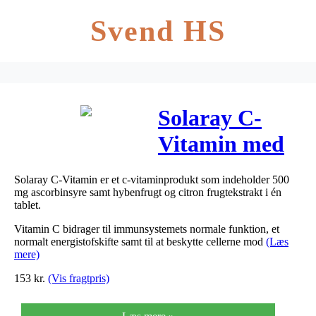
Svend HS
Solaray C-
Vitamin med
Hyben og
Solaray C-Vitamin er et c-vitaminprodukt som indeholder 500
Citron 180 stk
mg ascorbinsyre samt hybenfrugt og citron frugtekstrakt i én
tablet.
Vitamin C bidrager til immunsystemets normale funktion, et
normalt energistofskifte samt til at beskytte cellerne mod
(Læs
mere)
153
kr.
(Vis fragtpris)