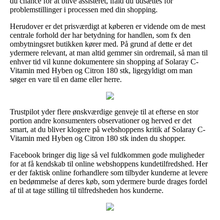
du chance for at blive assisteret, ifald du udsættes for
problemstillinger i processen med din shopping.
Herudover er det prisværdigt at køberen er vidende om de mest
centrale forhold der har betydning for handlen, som fx den
ombytningsret butikken kører med. På grund af dette er det
ydermere relevant, at man altid gemmer sin ordremail, så man til
enhver tid vil kunne dokumentere sin shopping af Solaray C-
Vitamin med Hyben og Citron 180 stk, ligegyldigt om man
søger en vare til en dame eller herre.
Trustpilot yder flere ønskværdige genveje til at efterse en stor
portion andre konsumenters observationer og herved er det
smart, at du bliver klogere på webshoppens kritik af Solaray C-
Vitamin med Hyben og Citron 180 stk inden du shopper.
Facebook bringer dig lige så vel fuldkommen gode muligheder
for at få kendskab til online webshoppens kundetilfredshed. Her
er der faktisk online forhandlere som tilbyder kunderne at levere
en bedømmelse af deres køb, som ydermere burde drages fordel
af til at tage stilling til tilfredsheden hos kunderne.