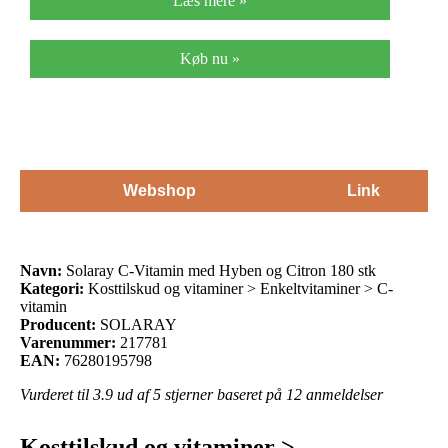
Læs mere »
Køb nu »
Webshop
Link
Navn:
Solaray C-Vitamin med Hyben og Citron 180 stk
Kategori:
Kosttilskud og vitaminer > Enkeltvitaminer > C-
vitamin
Producent:
SOLARAY
Varenummer:
217781
EAN:
76280195798
Vurderet til
3.9
ud af 5 stjerner baseret på
12
anmeldelser
Kosttilskud og vitaminer >