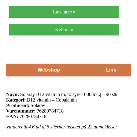
Læs mere »
Køb nu »
Webshop
Link
Navn:
Solaray B12 vitamin m. folsyre 1000 mcg – 90 stk.
Kategori:
B12 vitamin – Cobalamin
Producent:
Solaray
Varenummer:
76280784718
EAN:
76280784718
Vurderet til
4.6
ud af 5 stjerner baseret på
22
anmeldelser