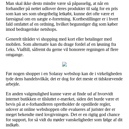
Man skal ikke desto mindre være så påpasselig, at når en
forhandler på nettet udlover deres produkter til salg for en pris
som kan ses som ubegribelig letkøbt, kunne det ofte være et
faresignal om en uægte e-forretning. Kortbestillinger er i hvert
fald omfattet af en ordning, hvilket begunstiger dig som køber
imod bedrageriske netshops.
Generelt tilråder vi shopping med kort eller betalinger med
mobilen. Som alternativ kan du drage fordel af en løsning fra
f.eks. ViaBill, såfremt du gerne vil honorere regningen af flere
omgange.
Før nogen shopper i en Solaray webshop kan de i virkeligheden
tyde dens handelsvilkår, det er dog for det meste et tidskrævende
arbejde.
En anden valgmulighed kunne være at finde ud af hvorvidt
internet butikken er tilsluttet e-mærket, siden det burde være et
bevis på at e-forhandleren opretholder de opstillede regler,
udover at online webshoppen ofte evalueres af jurister der er
meget bekendte med lovgivningen. Det er en rigtig god chance
for support, for så vidt du møder vanskeligheder som følge af dit
indkøb.