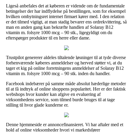
Ligeså anbefales det at køberen er vidende om de fundamentale
betingelser der har indflydelse på bestillingen, som for eksempel
hvilken ombytningsret internet firmaet kører med. I den relation
er det tilmed vigtigt, at man stadig bevarer ens ordrekvittering, så
man en anden gang kan bekræfte handlen af Solaray B12
vitamin m. folsyre 1000 mcg – 90 stk., ligegyldigt om du
efterspørger produkter til en herre eller dame.
Trustpilot genererer aldeles tiltalende løsninger til at tyde diverse
forhenværende køberes anmeldelser og herved støtter vi, at du
tager et kig på online forretningens anmeldelser af Solaray B12
vitamin m. folsyre 1000 mcg – 90 stk. inden du handler.
Facebook indebærer på samme måde absolut hæderlige metoder
til at få indtryk af online shoppens popularitet. Her er der faktisk
webshops hvor kunder kan afgive en evaluering af
virksomhedens service, som tilmed burde bruges til at tage
stilling til hvor glade kunderne er.
Denne hjemmeside er annoncefinansieret. Vi har aftaler med et
hold af online virksomheder hvori vi markedsfører