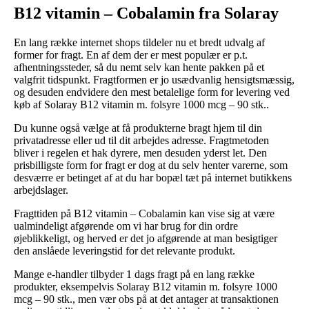
B12 vitamin – Cobalamin fra Solaray
En lang række internet shops tildeler nu et bredt udvalg af
former for fragt. En af dem der er mest populær er p.t.
afhentningssteder, så du nemt selv kan hente pakken på et
valgfrit tidspunkt. Fragtformen er jo usædvanlig hensigtsmæssig,
og desuden endvidere den mest betalelige form for levering ved
køb af Solaray B12 vitamin m. folsyre 1000 mcg – 90 stk..
Du kunne også vælge at få produkterne bragt hjem til din
privatadresse eller ud til dit arbejdes adresse. Fragtmetoden
bliver i regelen et hak dyrere, men desuden yderst let. Den
prisbilligste form for fragt er dog at du selv henter varerne, som
desværre er betinget af at du har bopæl tæt på internet butikkens
arbejdslager.
Fragttiden på B12 vitamin – Cobalamin kan vise sig at være
ualmindeligt afgørende om vi har brug for din ordre
øjeblikkeligt, og herved er det jo afgørende at man besigtiger
den anslåede leveringstid for det relevante produkt.
Mange e-handler tilbyder 1 dags fragt på en lang række
produkter, eksempelvis Solaray B12 vitamin m. folsyre 1000
mcg – 90 stk., men vær obs på at det antager at transaktionen