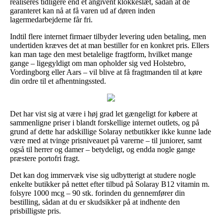
realiseres tidligere end et angivent klokkeslæt, sådan at de
garanteret kan nå at få varen ud af døren inden
lagermedarbejderne får fri.
Indtil flere internet firmaer tilbyder levering uden betaling, men
undertiden kræves det at man bestiller for en konkret pris. Ellers
kan man tage den mest betalelige fragtform, hvilket mange
gange – ligegyldigt om man opholder sig ved Holstebro,
Vordingborg eller Aars – vil blive at få fragtmanden til at køre
din ordre til et afhentningssted.
Det har vist sig at være i høj grad let gængeligt for købere at
sammenligne priser i blandt forskellige internet outlets, og på
grund af dette har adskillige Solaray netbutikker ikke kunne lade
være med at tvinge prisniveauet på varerne – til juniorer, samt
også til herrer og damer – betydeligt, og endda nogle gange
præstere portofri fragt.
Det kan dog immervæk vise sig udbytterigt at studere nogle
enkelte butikker på nettet efter tilbud på Solaray B12 vitamin m.
folsyre 1000 mcg – 90 stk. forinden du gennemfører din
bestilling, sådan at du er skudsikker på at indhente den
prisbilligste pris.