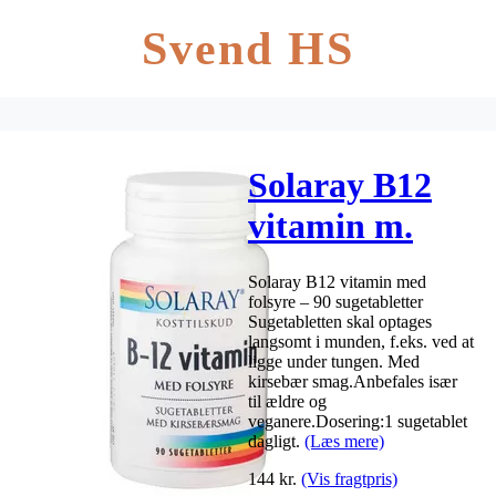
Svend HS
Solaray B12
vitamin m.
folsyre 1000
Solaray B12 vitamin med
mcg – 90 stk.
folsyre – 90 sugetabletter
Sugetabletten skal optages
langsomt i munden, f.eks. ved at
ligge under tungen. Med
kirsebær smag.Anbefales især
til ældre og
veganere.Dosering:1 sugetablet
dagligt.
(Læs mere)
144
kr.
(Vis fragtpris)