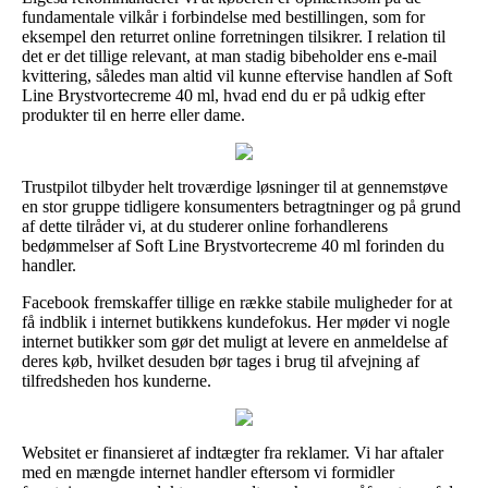
fundamentale vilkår i forbindelse med bestillingen, som for
eksempel den returret online forretningen tilsikrer. I relation til
det er det tillige relevant, at man stadig bibeholder ens e-mail
kvittering, således man altid vil kunne eftervise handlen af Soft
Line Brystvortecreme 40 ml, hvad end du er på udkig efter
produkter til en herre eller dame.
Trustpilot tilbyder helt troværdige løsninger til at gennemstøve
en stor gruppe tidligere konsumenters betragtninger og på grund
af dette tilråder vi, at du studerer online forhandlerens
bedømmelser af Soft Line Brystvortecreme 40 ml forinden du
handler.
Facebook fremskaffer tillige en række stabile muligheder for at
få indblik i internet butikkens kundefokus. Her møder vi nogle
internet butikker som gør det muligt at levere en anmeldelse af
deres køb, hvilket desuden bør tages i brug til afvejning af
tilfredsheden hos kunderne.
Websitet er finansieret af indtægter fra reklamer. Vi har aftaler
med en mængde internet handler eftersom vi formidler