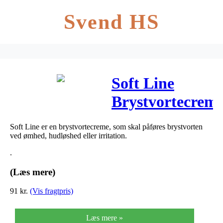
Svend HS
Soft Line
Brystvortecrem
40 ml
Soft Line er en brystvortecreme, som skal påføres brystvorten
ved ømhed, hudløshed eller irritation.
.
(Læs mere)
91
kr.
(Vis fragtpris)
Læs mere »