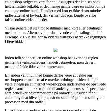
en netshop sælger en vare for en udsalgspris der kan ses som
helt fantastisk letkøbt, er det mange gange være en indikation på
en uægte online butik. Handler med kort er ikke desto mindre
indbefattet af et lovbud, der værner dig som kunde overfor
falske online virksomheder.
Vi slår generelt et slag for bestillinger med kort eller betalinger
med mobilen. Alternativt bør du anvende et afbetalingstilbud fra
eksempelvis ViaBill, for så vidt du tilstræber at dække regningen
i flere bidder.
Inden folk shopper i en online webshop behøver de i reglen
gennemgå virksomhedens handelsbetingelser, men det er i
mange tilfælde ikke videre interessant.
En anden valgmulighed kunne derfor være at tjekke om
netshoppen er medlem af e-mærke ordningen, siden det bør
være et tegn på at internet webshoppen understøtter de opstillede
regler, samt at butikken fra tid til anden gennemses af specialister
som behersker bestemmelserne på området. Desuden får du
anledning til at blive hjulpet, når du skulle få problemstillinger i
processen med din ordre.
Ligeså rekommanderer vi at køberen er opmærksom på de