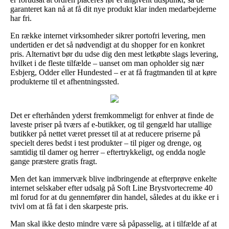
garanteret kan nå at få dit nye produkt klar inden medarbejderne
har fri.
En række internet virksomheder sikrer portofri levering, men
undertiden er det så nødvendigt at du shopper for en konkret
pris. Alternativt bør du udse dig den mest letkøbte slags levering,
hvilket i de fleste tilfælde – uanset om man opholder sig nær
Esbjerg, Odder eller Hundested – er at få fragtmanden til at køre
produkterne til et afhentningssted.
Det er efterhånden yderst fremkommeligt for enhver at finde de
laveste priser på tværs af e-butikker, og til gengæld har utallige
butikker på nettet været presset til at at reducere priserne på
specielt deres bedst i test produkter – til piger og drenge, og
samtidig til damer og herrer – eftertrykkeligt, og endda nogle
gange præstere gratis fragt.
Men det kan immervæk blive indbringende at efterprøve enkelte
internet selskaber efter udsalg på Soft Line Brystvortecreme 40
ml forud for at du gennemfører din handel, således at du ikke er i
tvivl om at få fat i den skarpeste pris.
Man skal ikke desto mindre være så påpasselig, at i tilfælde af at