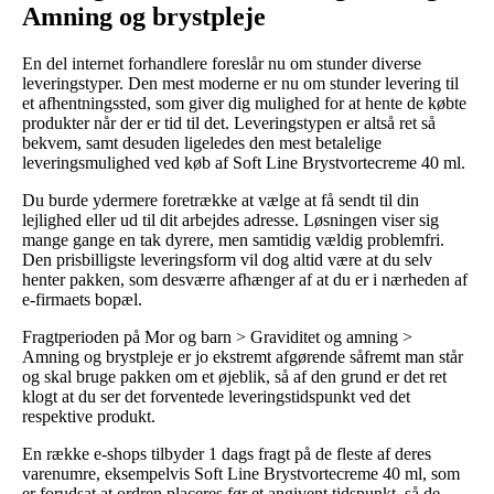
Amning og brystpleje
En del internet forhandlere foreslår nu om stunder diverse
leveringstyper. Den mest moderne er nu om stunder levering til
et afhentningssted, som giver dig mulighed for at hente de købte
produkter når der er tid til det. Leveringstypen er altså ret så
bekvem, samt desuden ligeledes den mest betalelige
leveringsmulighed ved køb af Soft Line Brystvortecreme 40 ml.
Du burde ydermere foretrække at vælge at få sendt til din
lejlighed eller ud til dit arbejdes adresse. Løsningen viser sig
mange gange en tak dyrere, men samtidig vældig problemfri.
Den prisbilligste leveringsform vil dog altid være at du selv
henter pakken, som desværre afhænger af at du er i nærheden af
e-firmaets bopæl.
Fragtperioden på Mor og barn > Graviditet og amning >
Amning og brystpleje er jo ekstremt afgørende såfremt man står
og skal bruge pakken om et øjeblik, så af den grund er det ret
klogt at du ser det forventede leveringstidspunkt ved det
respektive produkt.
En række e-shops tilbyder 1 dags fragt på de fleste af deres
varenumre, eksempelvis Soft Line Brystvortecreme 40 ml, som
er forudsat at ordren placeres før et angivent tidspunkt, så de