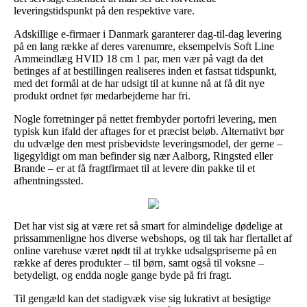
leveringstidspunkt på den respektive vare.
Adskillige e-firmaer i Danmark garanterer dag-til-dag levering
på en lang række af deres varenumre, eksempelvis Soft Line
Ammeindlæg HVID 18 cm 1 par, men vær på vagt da det
betinges af at bestillingen realiseres inden et fastsat tidspunkt,
med det formål at de har udsigt til at kunne nå at få dit nye
produkt ordnet før medarbejderne har fri.
Nogle forretninger på nettet frembyder portofri levering, men
typisk kun ifald der aftages for et præcist beløb. Alternativt bør
du udvælge den mest prisbevidste leveringsmodel, der gerne –
ligegyldigt om man befinder sig nær Aalborg, Ringsted eller
Brande – er at få fragtfirmaet til at levere din pakke til et
afhentningssted.
Det har vist sig at være ret så smart for almindelige dødelige at
prissammenligne hos diverse webshops, og til tak har flertallet af
online varehuse været nødt til at trykke udsalgspriserne på en
række af deres produkter – til børn, samt også til voksne –
betydeligt, og endda nogle gange byde på fri fragt.
Til gengæld kan det stadigvæk vise sig lukrativt at besigtige