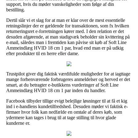
support, hvis du møder vanskeligheder som følge af din
bestilling.
Dertil slår vi et slag for at man er klar over de mest essentielle
retningslinjer der er gældende for transaktionen, som fx hvilken
returneringsret e-forretningen kører med. I den relation er det
desuden afgørende, at man stadigvæk beholder sin kvittering på
e-mail, således man i fremtiden kan påvise sit køb af Soft Line
Ammeindlæg HVID 18 cm 1 par, hvad end man er på udkig
efter produkter til en herre eller dame.
Trustpilot giver dig faktisk værdifulde muligheder for at iagttage
mange forhenværende forbrugeres anmeldelser og herved er det
smart, at du betragter e-butikkens vurderinger af Soft Line
Ammeindlæg HVID 18 cm 1 par inden du handler.
Facebook tilbyder tillige evigt belejlige løsninger til at få et kig
ind i e-handlens kundetilfredshed. Desuden møder vi faktisk e-
firmaer hvor folk kan nedfælde en omtale af deres køb, som
ydermere kan tages i brug til at tage stilling til hvor glade
kunderne er.