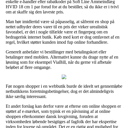
enkelte e-handler efter rabatkoder på Soft Line Ammeindlæg
HVID 18 cm 1 par forud for at du bestiller, så du ikke er i tvivl
om at skaffe sig den laveste pris.
Man bør imidlertid være så påpasselig, at såfremt en shop på
nettet udbyder deres varer til en pris der virker urealistisk
favorabel, er det i nogle tilfælde være et fingerpeg om en
bedragerisk internet butik. Køb med kort er dog omfavnet af en
regel, hvilket støtter kunden imod fup online forhandlere.
Generelt anbefaler vi bestillinger med betalingskort eller
betalinger med mobilen. Alternativt kunne du drage nytte af en
løsning som for eksempel ViaBill, når du gerne vil afbetale
beløbet af flere omgange.
Før nogen shopper i en webbutik burde de ideelt set gennemløbe
netbutikkens forretningsbetingelser, dog er det almindeligvis
ikke særlig interessant.
Et andet forslag kan derfor være at efterse om online shoppen er
støttet af e-mærket, som typisk er en påvisning af at online
shoppen efterkommer dansk lovgivning, foruden at
virksomheden løbende besigtiges af fagfolk der har ekspertise
inden for lovene på området. Det er en rigtig god mulighed for