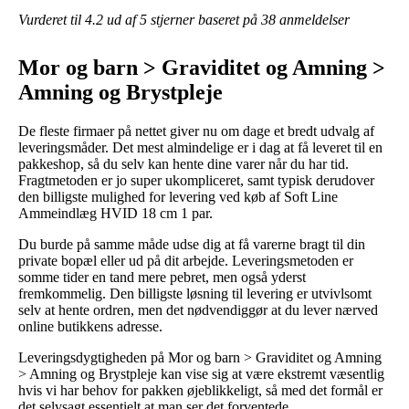
Vurderet til
4.2
ud af 5 stjerner baseret på
38
anmeldelser
Mor og barn > Graviditet og Amning >
Amning og Brystpleje
De fleste firmaer på nettet giver nu om dage et bredt udvalg af
leveringsmåder. Det mest almindelige er i dag at få leveret til en
pakkeshop, så du selv kan hente dine varer når du har tid.
Fragtmetoden er jo super ukompliceret, samt typisk derudover
den billigste mulighed for levering ved køb af Soft Line
Ammeindlæg HVID 18 cm 1 par.
Du burde på samme måde udse dig at få varerne bragt til din
private bopæl eller ud på dit arbejde. Leveringsmetoden er
somme tider en tand mere pebret, men også yderst
fremkommelig. Den billigste løsning til levering er utvivlsomt
selv at hente ordren, men det nødvendiggør at du lever nærved
online butikkens adresse.
Leveringsdygtigheden på Mor og barn > Graviditet og Amning
> Amning og Brystpleje kan vise sig at være ekstremt væsentlig
hvis vi har behov for pakken øjeblikkeligt, så med det formål er
det selvsagt essentielt at man ser det forventede