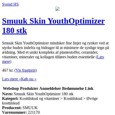
Svend HS
Smuuk Skin YouthOptimizer
180 stk
Smuuk Skin YouthOptimizer mindsker fine linjer og rynker ved at
styrke huden indefra og bidrager til at minimere de synlige tegn på
ældning. Med et unikt kompleks af plantestoffer, ceramider,
vitaminer, mineraler og kollagen tilføres huden essentielle
(Læs
mere)
467
kr.
(Vis fragtpris)
Læs mere »
Køb nu »
Webshop
Produkter
Anmeldelser
Bedømmelse
Link
Navn:
Smuuk Skin YouthOptimizer 180 stk
Kategori:
Kosttilskud og vitaminer > Kosttilskud > Øvrige
kosttilskud
Producent:
SMUUK
Varenummer:
221170