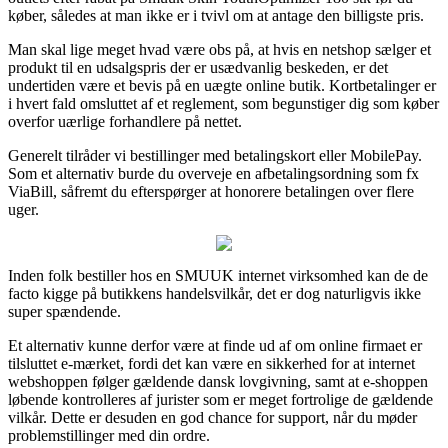
køber, således at man ikke er i tvivl om at antage den billigste pris.
Man skal lige meget hvad være obs på, at hvis en netshop sælger et
produkt til en udsalgspris der er usædvanlig beskeden, er det
undertiden være et bevis på en uægte online butik. Kortbetalinger er
i hvert fald omsluttet af et reglement, som begunstiger dig som køber
overfor uærlige forhandlere på nettet.
Generelt tilråder vi bestillinger med betalingskort eller MobilePay.
Som et alternativ burde du overveje en afbetalingsordning som fx
ViaBill, såfremt du efterspørger at honorere betalingen over flere
uger.
Inden folk bestiller hos en SMUUK internet virksomhed kan de de
facto kigge på butikkens handelsvilkår, det er dog naturligvis ikke
super spændende.
Et alternativ kunne derfor være at finde ud af om online firmaet er
tilsluttet e-mærket, fordi det kan være en sikkerhed for at internet
webshoppen følger gældende dansk lovgivning, samt at e-shoppen
løbende kontrolleres af jurister som er meget fortrolige de gældende
vilkår. Dette er desuden en god chance for support, når du møder
problemstillinger med din ordre.