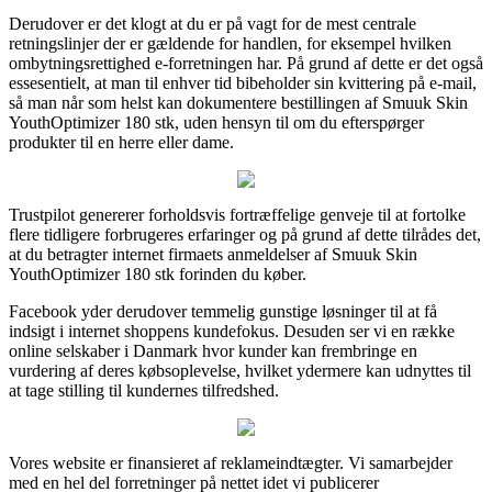
Derudover er det klogt at du er på vagt for de mest centrale
retningslinjer der er gældende for handlen, for eksempel hvilken
ombytningsrettighed e-forretningen har. På grund af dette er det også
essesentielt, at man til enhver tid bibeholder sin kvittering på e-mail,
så man når som helst kan dokumentere bestillingen af Smuuk Skin
YouthOptimizer 180 stk, uden hensyn til om du efterspørger
produkter til en herre eller dame.
Trustpilot genererer forholdsvis fortræffelige genveje til at fortolke
flere tidligere forbrugeres erfaringer og på grund af dette tilrådes det,
at du betragter internet firmaets anmeldelser af Smuuk Skin
YouthOptimizer 180 stk forinden du køber.
Facebook yder derudover temmelig gunstige løsninger til at få
indsigt i internet shoppens kundefokus. Desuden ser vi en række
online selskaber i Danmark hvor kunder kan frembringe en
vurdering af deres købsoplevelse, hvilket ydermere kan udnyttes til
at tage stilling til kundernes tilfredshed.
Vores website er finansieret af reklameindtægter. Vi samarbejder
med en hel del forretninger på nettet idet vi publicerer