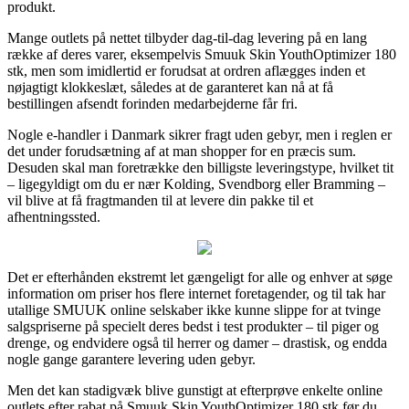
produkt.
Mange outlets på nettet tilbyder dag-til-dag levering på en lang
række af deres varer, eksempelvis Smuuk Skin YouthOptimizer 180
stk, men som imidlertid er forudsat at ordren aflægges inden et
nøjagtigt klokkeslæt, således at de garanteret kan nå at få
bestillingen afsendt forinden medarbejderne får fri.
Nogle e-handler i Danmark sikrer fragt uden gebyr, men i reglen er
det under forudsætning af at man shopper for en præcis sum.
Desuden skal man foretrække den billigste leveringstype, hvilket tit
– ligegyldigt om du er nær Kolding, Svendborg eller Bramming –
vil blive at få fragtmanden til at levere din pakke til et
afhentningssted.
Det er efterhånden ekstremt let gængeligt for alle og enhver at søge
information om priser hos flere internet foretagender, og til tak har
utallige SMUUK online selskaber ikke kunne slippe for at tvinge
salgspriserne på specielt deres bedst i test produkter – til piger og
drenge, og endvidere også til herrer og damer – drastisk, og endda
nogle gange garantere levering uden gebyr.
Men det kan stadigvæk blive gunstigt at efterprøve enkelte online
outlets efter rabat på Smuuk Skin YouthOptimizer 180 stk før du