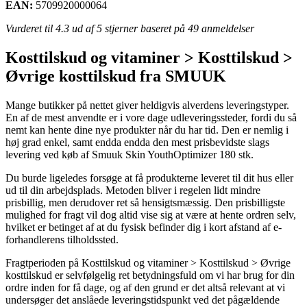
EAN:
5709920000064
Vurderet til
4.3
ud af 5 stjerner baseret på
49
anmeldelser
Kosttilskud og vitaminer > Kosttilskud >
Øvrige kosttilskud fra SMUUK
Mange butikker på nettet giver heldigvis alverdens leveringstyper.
En af de mest anvendte er i vore dage udleveringssteder, fordi du så
nemt kan hente dine nye produkter når du har tid. Den er nemlig i
høj grad enkel, samt endda endda den mest prisbevidste slags
levering ved køb af Smuuk Skin YouthOptimizer 180 stk.
Du burde ligeledes forsøge at få produkterne leveret til dit hus eller
ud til din arbejdsplads. Metoden bliver i regelen lidt mindre
prisbillig, men derudover ret så hensigtsmæssig. Den prisbilligste
mulighed for fragt vil dog altid vise sig at være at hente ordren selv,
hvilket er betinget af at du fysisk befinder dig i kort afstand af e-
forhandlerens tilholdssted.
Fragtperioden på Kosttilskud og vitaminer > Kosttilskud > Øvrige
kosttilskud er selvfølgelig ret betydningsfuld om vi har brug for din
ordre inden for få dage, og af den grund er det altså relevant at vi
undersøger det anslåede leveringstidspunkt ved det pågældende