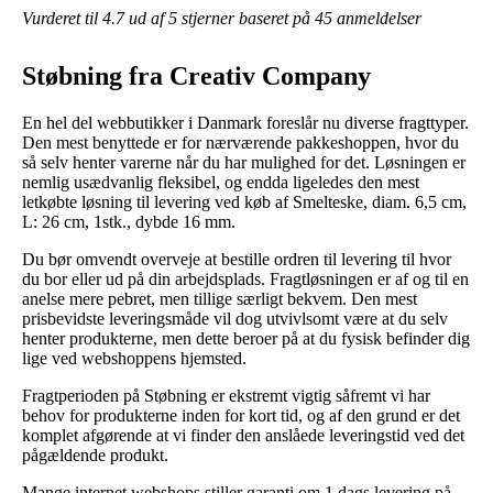
Vurderet til
4.7
ud af 5 stjerner baseret på
45
anmeldelser
Støbning fra Creativ Company
En hel del webbutikker i Danmark foreslår nu diverse fragttyper.
Den mest benyttede er for nærværende pakkeshoppen, hvor du
så selv henter varerne når du har mulighed for det. Løsningen er
nemlig usædvanlig fleksibel, og endda ligeledes den mest
letkøbte løsning til levering ved køb af Smelteske, diam. 6,5 cm,
L: 26 cm, 1stk., dybde 16 mm.
Du bør omvendt overveje at bestille ordren til levering til hvor
du bor eller ud på din arbejdsplads. Fragtløsningen er af og til en
anelse mere pebret, men tillige særligt bekvem. Den mest
prisbevidste leveringsmåde vil dog utvivlsomt være at du selv
henter produkterne, men dette beroer på at du fysisk befinder dig
lige ved webshoppens hjemsted.
Fragtperioden på Støbning er ekstremt vigtig såfremt vi har
behov for produkterne inden for kort tid, og af den grund er det
komplet afgørende at vi finder den anslåede leveringstid ved det
pågældende produkt.
Mange internet webshops stiller garanti om 1 dags levering på