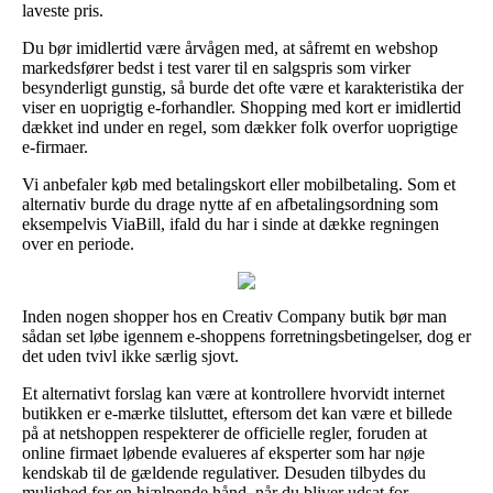
laveste pris.
Du bør imidlertid være årvågen med, at såfremt en webshop
markedsfører bedst i test varer til en salgspris som virker
besynderligt gunstig, så burde det ofte være et karakteristika der
viser en uoprigtig e-forhandler. Shopping med kort er imidlertid
dækket ind under en regel, som dækker folk overfor uoprigtige
e-firmaer.
Vi anbefaler køb med betalingskort eller mobilbetaling. Som et
alternativ burde du drage nytte af en afbetalingsordning som
eksempelvis ViaBill, ifald du har i sinde at dække regningen
over en periode.
Inden nogen shopper hos en Creativ Company butik bør man
sådan set løbe igennem e-shoppens forretningsbetingelser, dog er
det uden tvivl ikke særlig sjovt.
Et alternativt forslag kan være at kontrollere hvorvidt internet
butikken er e-mærke tilsluttet, eftersom det kan være et billede
på at netshoppen respekterer de officielle regler, foruden at
online firmaet løbende evalueres af eksperter som har nøje
kendskab til de gældende regulativer. Desuden tilbydes du
mulighed for en hjælpende hånd, når du bliver udsat for