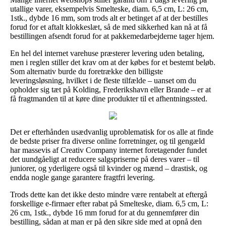
utallige varer, eksempelvis Smelteske, diam. 6,5 cm, L: 26 cm,
1stk., dybde 16 mm, som trods alt er betinget af at der bestilles
forud for et aftalt klokkeslæt, så de med sikkerhed kan nå at få
bestillingen afsendt forud for at pakkemedarbejderne tager hjem.
En hel del internet varehuse præsterer levering uden betaling,
men i reglen stiller det krav om at der købes for et bestemt beløb.
Som alternativ burde du foretrække den billigste
leveringsløsning, hvilket i de fleste tilfælde – uanset om du
opholder sig tæt på Kolding, Frederikshavn eller Brande – er at
få fragtmanden til at køre dine produkter til et afhentningssted.
Det er efterhånden usædvanlig uproblematisk for os alle at finde
de bedste priser fra diverse online forretninger, og til gengæld
har massevis af Creativ Company internet foretagender fundet
det uundgåeligt at reducere salgspriserne på deres varer – til
juniorer, og yderligere også til kvinder og mænd – drastisk, og
endda nogle gange garantere fragtfri levering.
Trods dette kan det ikke desto mindre være rentabelt at eftergå
forskellige e-firmaer efter rabat på Smelteske, diam. 6,5 cm, L:
26 cm, 1stk., dybde 16 mm forud for at du gennemfører din
bestilling, sådan at man er på den sikre side med at opnå den