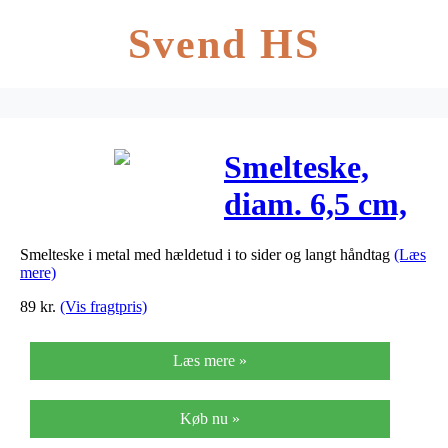
Svend HS
Smelteske,
diam. 6,5 cm,
L: 26 cm,
Smelteske i metal med hældetud i to sider og langt håndtag
(Læs
1stk., dybde
mere)
16 mm
89
kr.
(Vis fragtpris)
Læs mere »
Køb nu »