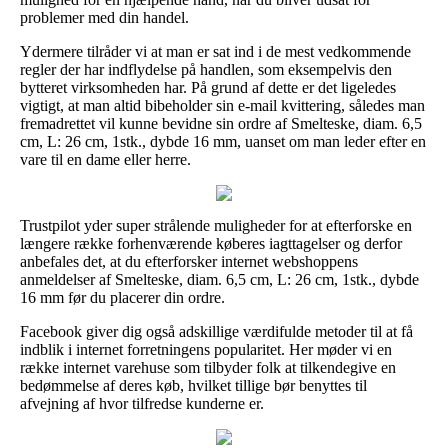
problemer med din handel.
Ydermere tilråder vi at man er sat ind i de mest vedkommende
regler der har indflydelse på handlen, som eksempelvis den
bytteret virksomheden har. På grund af dette er det ligeledes
vigtigt, at man altid bibeholder sin e-mail kvittering, således man
fremadrettet vil kunne bevidne sin ordre af Smelteske, diam. 6,5
cm, L: 26 cm, 1stk., dybde 16 mm, uanset om man leder efter en
vare til en dame eller herre.
Trustpilot yder super strålende muligheder for at efterforske en
længere række forhenværende køberes iagttagelser og derfor
anbefales det, at du efterforsker internet webshoppens
anmeldelser af Smelteske, diam. 6,5 cm, L: 26 cm, 1stk., dybde
16 mm før du placerer din ordre.
Facebook giver dig også adskillige værdifulde metoder til at få
indblik i internet forretningens popularitet. Her møder vi en
række internet varehuse som tilbyder folk at tilkendegive en
bedømmelse af deres køb, hvilket tillige bør benyttes til
afvejning af hvor tilfredse kunderne er.