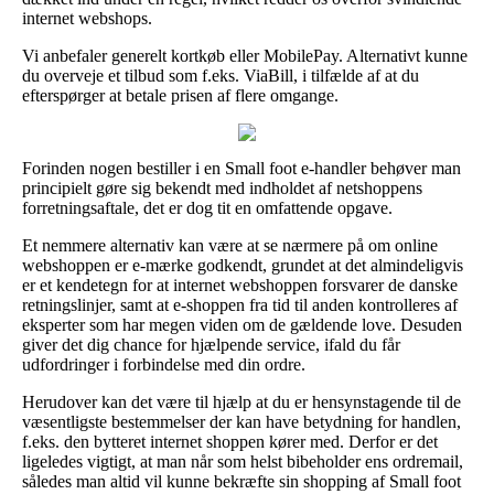
internet webshops.
Vi anbefaler generelt kortkøb eller MobilePay. Alternativt kunne
du overveje et tilbud som f.eks. ViaBill, i tilfælde af at du
efterspørger at betale prisen af flere omgange.
Forinden nogen bestiller i en Small foot e-handler behøver man
principielt gøre sig bekendt med indholdet af netshoppens
forretningsaftale, det er dog tit en omfattende opgave.
Et nemmere alternativ kan være at se nærmere på om online
webshoppen er e-mærke godkendt, grundet at det almindeligvis
er et kendetegn for at internet webshoppen forsvarer de danske
retningslinjer, samt at e-shoppen fra tid til anden kontrolleres af
eksperter som har megen viden om de gældende love. Desuden
giver det dig chance for hjælpende service, ifald du får
udfordringer i forbindelse med din ordre.
Herudover kan det være til hjælp at du er hensynstagende til de
væsentligste bestemmelser der kan have betydning for handlen,
f.eks. den bytteret internet shoppen kører med. Derfor er det
ligeledes vigtigt, at man når som helst bibeholder ens ordremail,
således man altid vil kunne bekræfte sin shopping af Small foot