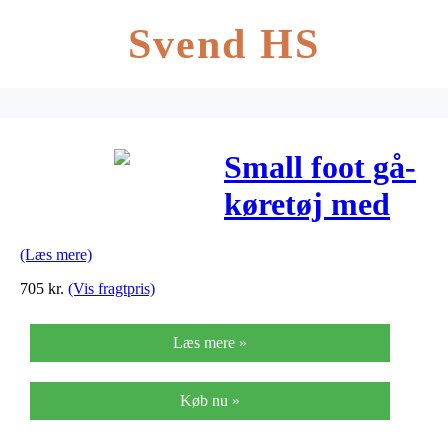
Svend HS
Small foot gå-
køretøj med
puttekasse
(Læs mere)
arbejdsbænk
705
kr.
(Vis fragtpris)
Læs mere »
Køb nu »