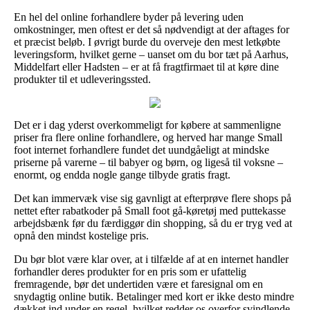
En hel del online forhandlere byder på levering uden
omkostninger, men oftest er det så nødvendigt at der aftages for
et præcist beløb. I øvrigt burde du overveje den mest letkøbte
leveringsform, hvilket gerne – uanset om du bor tæt på Aarhus,
Middelfart eller Hadsten – er at få fragtfirmaet til at køre dine
produkter til et udleveringssted.
Det er i dag yderst overkommeligt for købere at sammenligne
priser fra flere online forhandlere, og herved har mange Small
foot internet forhandlere fundet det uundgåeligt at mindske
priserne på varerne – til babyer og børn, og ligeså til voksne –
enormt, og endda nogle gange tilbyde gratis fragt.
Det kan immervæk vise sig gavnligt at efterprøve flere shops på
nettet efter rabatkoder på Small foot gå-køretøj med puttekasse
arbejdsbænk før du færdiggør din shopping, så du er tryg ved at
opnå den mindst kostelige pris.
Du bør blot være klar over, at i tilfælde af at en internet handler
forhandler deres produkter for en pris som er ufattelig
fremragende, bør det undertiden være et faresignal om en
snydagtig online butik. Betalinger med kort er ikke desto mindre
dækket ind under en regel, hvilket redder os overfor svindlende