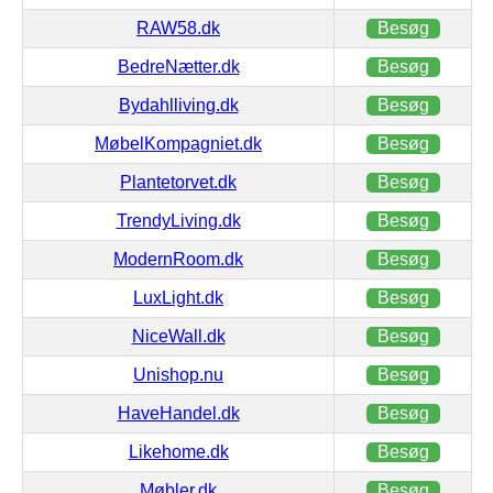
RAW58.dk
Besøg
BedreNætter.dk
Besøg
Bydahlliving.dk
Besøg
MøbelKompagniet.dk
Besøg
Plantetorvet.dk
Besøg
TrendyLiving.dk
Besøg
ModernRoom.dk
Besøg
LuxLight.dk
Besøg
NiceWall.dk
Besøg
Unishop.nu
Besøg
HaveHandel.dk
Besøg
Likehome.dk
Besøg
Møbler.dk
Besøg