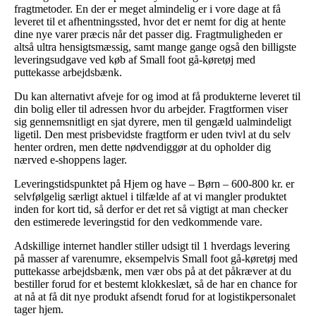
fragtmetoder. En der er meget almindelig er i vore dage at få
leveret til et afhentningssted, hvor det er nemt for dig at hente
dine nye varer præcis når det passer dig. Fragtmuligheden er
altså ultra hensigtsmæssig, samt mange gange også den billigste
leveringsudgave ved køb af Small foot gå-køretøj med
puttekasse arbejdsbænk.
Du kan alternativt afveje for og imod at få produkterne leveret til
din bolig eller til adressen hvor du arbejder. Fragtformen viser
sig gennemsnitligt en sjat dyrere, men til gengæld ualmindeligt
ligetil. Den mest prisbevidste fragtform er uden tvivl at du selv
henter ordren, men dette nødvendiggør at du opholder dig
nærved e-shoppens lager.
Leveringstidspunktet på Hjem og have – Børn – 600-800 kr. er
selvfølgelig særligt aktuel i tilfælde af at vi mangler produktet
inden for kort tid, så derfor er det ret så vigtigt at man checker
den estimerede leveringstid for den vedkommende vare.
Adskillige internet handler stiller udsigt til 1 hverdags levering
på masser af varenumre, eksempelvis Small foot gå-køretøj med
puttekasse arbejdsbænk, men vær obs på at det påkræver at du
bestiller forud for et bestemt klokkeslæt, så de har en chance for
at nå at få dit nye produkt afsendt forud for at logistikpersonalet
tager hjem.