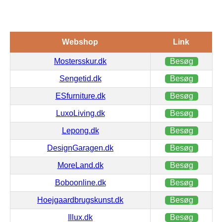
Webshop
Link
Mostersskur.dk
Besøg
Sengetid.dk
Besøg
ESfurniture.dk
Besøg
LuxoLiving.dk
Besøg
Lepong.dk
Besøg
DesignGaragen.dk
Besøg
MoreLand.dk
Besøg
Boboonline.dk
Besøg
Hoejgaardbrugskunst.dk
Besøg
Illux.dk
Besøg