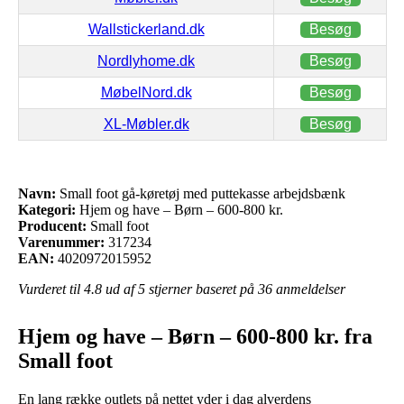
Wallstickerland.dk
Besøg
Nordlyhome.dk
Besøg
MøbelNord.dk
Besøg
XL-Møbler.dk
Besøg
Navn:
Small foot gå-køretøj med puttekasse arbejdsbænk
Kategori:
Hjem og have – Børn – 600-800 kr.
Producent:
Small foot
Varenummer:
317234
EAN:
4020972015952
Vurderet til
4.8
ud af 5 stjerner baseret på
36
anmeldelser
Hjem og have – Børn – 600-800 kr. fra
Small foot
En lang række outlets på nettet yder i dag alverdens