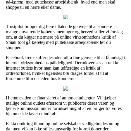
gå-køretøj med puttekasse arbejdsbænk, hvad end man skal
shoppe til en herre eller dame.
Trustpilot bringer dig flere tiltalende genveje til at sondere
mange nuværende køberes meninger og herved stiller vi forslag
om, at du kigger nærmere på online virksomhedens kritik af
Small foot gå-køretøj med puttekasse arbejdsbænk før du
shopper.
Facebook fremskaffer desuden ultra fine genveje til at få indsigt i
internet virksomhedens pålidelighed. Derudover ses en række
internet outlets hvor man kan udfærdige en kritik af
ordreforløbet, hvilket ligeledes bør drages fordel af til at
fornemme tilfredsheden hos kunderne.
Hjemmesiden er finansieret af annonceindtægter. Vi hjælper
utallige online outlets eftersom vi publicerer deres varer, og
tjener kommission under forudsætning af at en bruger fra vores
hjemmeside laver et indkøb.
Fakta omkring tilbud og online selskaber vedligeholdes nu og
da, men vi kan ikke stilles ansvarlig for korrektioner der