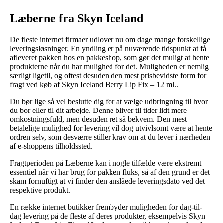
Læberne fra Skyn Iceland
De fleste internet firmaer udlover nu om dage mange forskellige
leveringsløsninger. En yndling er på nuværende tidspunkt at få
afleveret pakken hos en pakkeshop, som gør det muligt at hente
produkterne når du har mulighed for det. Muligheden er nemlig
særligt ligetil, og oftest desuden den mest prisbevidste form for
fragt ved køb af Skyn Iceland Berry Lip Fix – 12 ml..
Du bør lige så vel beslutte dig for at vælge udbringning til hvor
du bor eller til dit arbejde. Denne bliver til tider lidt mere
omkostningsfuld, men desuden ret så bekvem. Den mest
betalelige mulighed for levering vil dog utvivlsomt være at hente
ordren selv, som desværre stiller krav om at du lever i nærheden
af e-shoppens tilholdssted.
Fragtperioden på Læberne kan i nogle tilfælde være ekstremt
essentiel når vi har brug for pakken fluks, så af den grund er det
skam fornuftigt at vi finder den anslåede leveringsdato ved det
respektive produkt.
En række internet butikker frembyder muligheden for dag-til-
dag levering på de fleste af deres produkter, eksempelvis Skyn