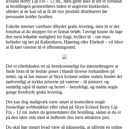
Iceland Berry Lip Fix – 12 ml., men glem ikke at det er forudsat
at bestillingen gennemføres inden et angivent klokkeslæt,
således at de kan nå at få dit nye produkt distribueret før
personalet holder fyraften.
Enkelte internet varehuse tilbyder gratis levering, men tit er det
forudsat at du shopper for et fastsat beløb. I øvrigt kunne du tage
den mest letkøbte mulighed for fragt, hvilket tit – om man
befinder sig tæt på København, Hjørring eller Ebeltoft – vil blive
at få kørt varerne til et afhentningssted.
Det er efterhånden ret så fremkommeligt for internetbrugere at
finde frem til de bedste priser i blandt diverse forhandlere på
nettet, og så har masser af Skyn Iceland online outlets fundet det
nødvendigt at trykke priserne på varerne – til juniorer, og
samtidig også til damer og herrer – betydeligt, og endda nogle
gange frembyde gratis levering.
Det kan dog stadigvæk være smart at kontrollere nogle
forskellige webbutikker efter rabat på Skyn Iceland Berry Lip
Fix – 12 ml. inden du gennemfører din bestilling, sådan at du er
på den sikre side med at indhente den mest attraktive pris.
Du skal lige meget hvad være så påpasselig, at såfremt en online