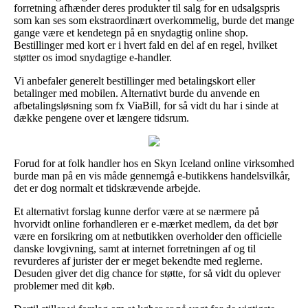
forretning afhænder deres produkter til salg for en udsalgspris
som kan ses som ekstraordinært overkommelig, burde det mange
gange være et kendetegn på en snydagtig online shop.
Bestillinger med kort er i hvert fald en del af en regel, hvilket
støtter os imod snydagtige e-handler.
Vi anbefaler generelt bestillinger med betalingskort eller
betalinger med mobilen. Alternativt burde du anvende en
afbetalingsløsning som fx ViaBill, for så vidt du har i sinde at
dække pengene over et længere tidsrum.
Forud for at folk handler hos en Skyn Iceland online virksomhed
burde man på en vis måde gennemgå e-butikkens handelsvilkår,
det er dog normalt et tidskrævende arbejde.
Et alternativt forslag kunne derfor være at se nærmere på
hvorvidt online forhandleren er e-mærket medlem, da det bør
være en forsikring om at netbutikken overholder den officielle
danske lovgivning, samt at internet forretningen af og til
revurderes af jurister der er meget bekendte med reglerne.
Desuden giver det dig chance for støtte, for så vidt du oplever
problemer med dit køb.