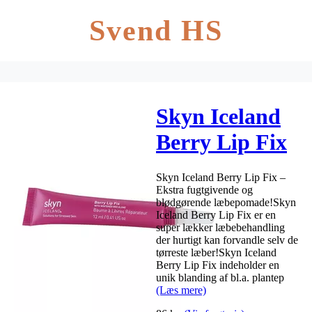
Svend HS
Skyn Iceland
Berry Lip Fix
– 12 ml.
Skyn Iceland Berry Lip Fix –
Ekstra fugtgivende og
blødgørende læbepomade!Skyn
Iceland Berry Lip Fix er en
super lækker læbebehandling
der hurtigt kan forvandle selv de
tørreste læber!Skyn Iceland
Berry Lip Fix indeholder en
unik blanding af bl.a. plantep
(Læs mere)