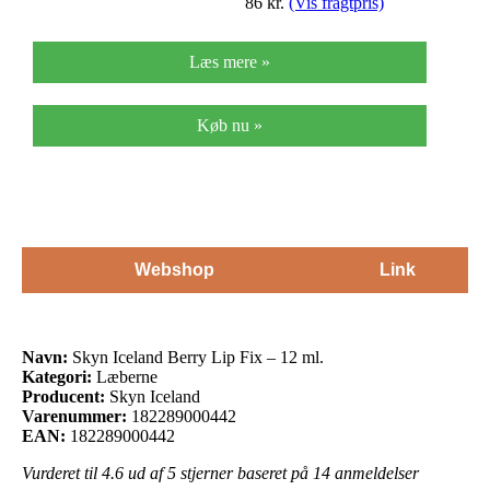
86
kr.
(Vis fragtpris)
Læs mere »
Køb nu »
Webshop
Link
Navn:
Skyn Iceland Berry Lip Fix – 12 ml.
Kategori:
Læberne
Producent:
Skyn Iceland
Varenummer:
182289000442
EAN:
182289000442
Vurderet til
4.6
ud af 5 stjerner baseret på
14
anmeldelser