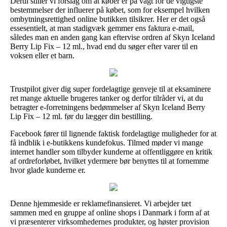
Dertil stiller vi forslag om at køber er på vagt for de vigtigste
bestemmelser der influerer på købet, som for eksempel hvilken
ombytningsrettighed online butikken tilsikrer. Her er det også
essesentielt, at man stadigvæk gemmer ens faktura e-mail,
således man en anden gang kan eftervise ordren af Skyn Iceland
Berry Lip Fix – 12 ml., hvad end du søger efter varer til en
voksen eller et barn.
Trustpilot giver dig super fordelagtige genveje til at eksaminere
ret mange aktuelle brugeres tanker og derfor tilråder vi, at du
betragter e-forretningens bedømmelser af Skyn Iceland Berry
Lip Fix – 12 ml. før du lægger din bestilling.
Facebook fører til lignende faktisk fordelagtige muligheder for at
få indblik i e-butikkens kundefokus. Tilmed møder vi mange
internet handler som tilbyder kunderne at offentliggøre en kritik
af ordreforløbet, hvilket ydermere bør benyttes til at fornemme
hvor glade kunderne er.
Denne hjemmeside er reklamefinansieret. Vi arbejder tæt
sammen med en gruppe af online shops i Danmark i form af at
vi præsenterer virksomhedernes produkter, og høster provision