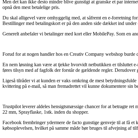
Men det kan ikke desto mindre blive gunstigt at granske et par interne
opnå den mest betalelige pris.
Du skal alligevel være omhyggelig med, at såfremt en e-forretning forh
Bestillinger med betalingskort er på den anden side dækket ind under et
Generelt anbefaler vi betalinger med kort eller MobilePay. Som en anden
Forud for at nogen handler hos en Creativ Company webshop burde de t
En nem løsning kan være at tjekke hvorvidt netbutikken er tilsluttet e
føres tilsyn med af fagfolk der forstår de gældende regler. Derudover g
Ligeså tilråder vi at kunden er vaks omkring de mest betydningsfulde fo
kvittering på e-mail, så man fremadrettet vil kunne dokumentere sin b
Trustpilot leverer aldeles hensigtsmæssige chancer for at betragte ret
22 mm, Sprayflaske, 1stk. inden du shopper.
Facebook frembringer ydermere de facto gunstige genveje til at få et 
købsoplevelsen, hvilket på samme måde bør bruges til afvejning af ti