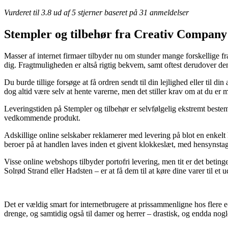
Vurderet til
3.8
ud af 5 stjerner baseret på
31
anmeldelser
Stempler og tilbehør fra Creativ Company
Masser af internet firmaer tilbyder nu om stunder mange forskellige 
dig. Fragtmuligheden er altså rigtig bekvem, samt oftest derudover d
Du burde tillige forsøge at få ordren sendt til din lejlighed eller til
dog altid være selv at hente varerne, men det stiller krav om at du er me
Leveringstiden på Stempler og tilbehør er selvfølgelig ekstremt beste
vedkommende produkt.
Adskillige online selskaber reklamerer med levering på blot en enkel
beroer på at handlen laves inden et givent klokkeslæt, med hensynstagen 
Visse online webshops tilbyder portofri levering, men tit er det beting
Solrød Strand eller Hadsten – er at få dem til at køre dine varer til et 
Det er vældig smart for internetbrugere at prissammenligne hos flere e
drenge, og samtidig også til damer og herrer – drastisk, og endda nog