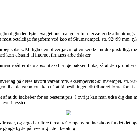
fragtmuligheder. Førstevalget hos mange er for nærværende afhentningss
en mest betalelige fragtform ved køb af Skumstempel, str. 92×99 mm, ty
 din arbejdsplads. Muligheden bliver jævnligt en kende mindre prisbillig
d kort afstand til internet firmaets arbejdslager.
mmende såfremt du absolut skal bruge pakken fluks, så af den grund er d
t hverdag på deres favorit varenumre, eksempelvis Skumstempel, str. 9
til at de garanteret kan nå at få bestillingen distribueret forud for at d
et af at du indkøber for en bestemt pris. I øvrigt kan man udse dig den me
udleveringssted.
-firmaer, og ergo har flere Creativ Company online shops fundet det nød
le gange byde på levering uden betaling.