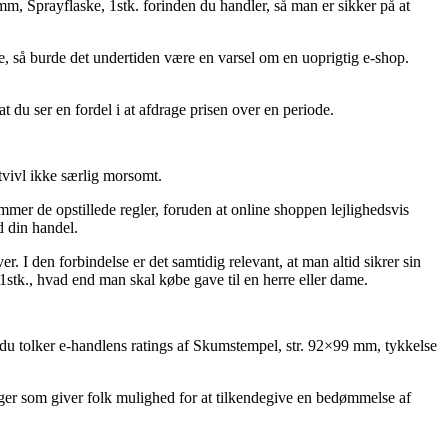
mm, Sprayflaske, 1stk. forinden du handler, så man er sikker på at
de, så burde det undertiden være en varsel om en uoprigtig e-shop.
t du ser en fordel i at afdrage prisen over en periode.
tvivl ikke særlig morsomt.
mmer de opstillede regler, foruden at online shoppen lejlighedsvis
d din handel.
. I den forbindelse er det samtidig relevant, at man altid sikrer sin
1stk., hvad end man skal købe gave til en herre eller dame.
t du tolker e-handlens ratings af Skumstempel, str. 92×99 mm, tykkelse
inger som giver folk mulighed for at tilkendegive en bedømmelse af