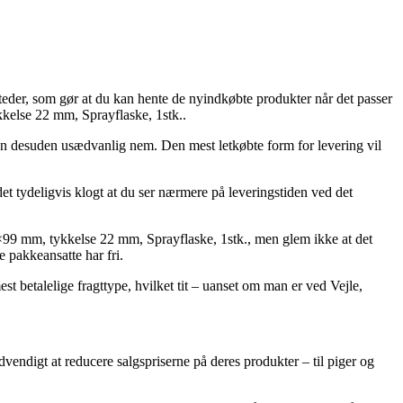
teder, som gør at du kan hente de nyindkøbte produkter når det passer
kkelse 22 mm, Sprayflaske, 1stk..
, men desuden usædvanlig nem. Den mest letkøbte form for levering vil
et tydeligvis klogt at du ser nærmere på leveringstiden ved det
2×99 mm, tykkelse 22 mm, Sprayflaske, 1stk., men glem ikke at det
e pakkeansatte har fri.
st betalelige fragttype, hvilket tit – uanset om man er ved Vejle,
vendigt at reducere salgspriserne på deres produkter – til piger og