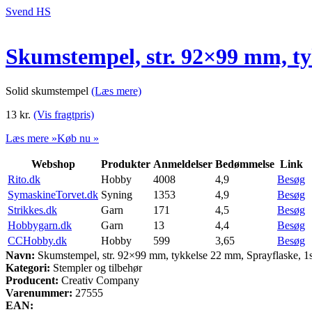
Svend HS
Skumstempel, str. 92×99 mm, ty
Solid skumstempel
(Læs mere)
13
kr.
(Vis fragtpris)
Læs mere »
Køb nu »
Webshop
Produkter
Anmeldelser
Bedømmelse
Link
Rito.dk
Hobby
4008
4,9
Besøg
SymaskineTorvet.dk
Syning
1353
4,9
Besøg
Strikkes.dk
Garn
171
4,5
Besøg
Hobbygarn.dk
Garn
13
4,4
Besøg
CCHobby.dk
Hobby
599
3,65
Besøg
Navn:
Skumstempel, str. 92×99 mm, tykkelse 22 mm, Sprayflaske, 1s
Kategori:
Stempler og tilbehør
Producent:
Creativ Company
Varenummer:
27555
EAN: