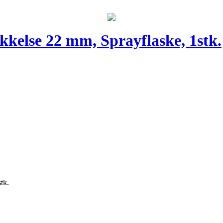
kkelse 22 mm, Sprayflaske, 1stk.
tk.