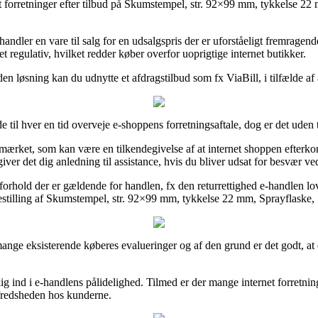
t forretninger efter tilbud på Skumstempel, str. 92×99 mm, tykkelse 22 
andler en vare til salg for en udsalgspris der er uforståeligt fremragen
 regulativ, hvilket redder køber overfor uoprigtige internet butikker.
 løsning kan du udnytte et afdragstilbud som fx ViaBill, i tilfælde af a
il hver en tid overveje e-shoppens forretningsaftale, dog er det uden 
-mærket, som kan være en tilkendegivelse af at internet shoppen efterko
iver det dig anledning til assistance, hvis du bliver udsat for besvær ve
rhold der er gældende for handlen, fx den returrettighed e-handlen lover
estilling af Skumstempel, str. 92×99 mm, tykkelse 22 mm, Sprayflaske, 
 mange eksisterende køberes evalueringer og af den grund er det godt, a
kig ind i e-handlens pålidelighed. Tilmed er der mange internet forretn
lfredsheden hos kunderne.