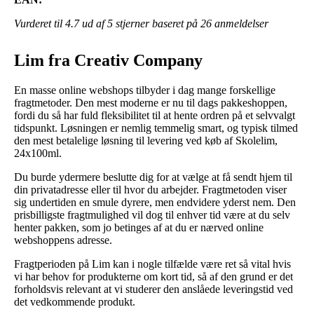
Vurderet til
4.7
ud af 5 stjerner baseret på
26
anmeldelser
Lim fra Creativ Company
En masse online webshops tilbyder i dag mange forskellige
fragtmetoder. Den mest moderne er nu til dags pakkeshoppen,
fordi du så har fuld fleksibilitet til at hente ordren på et selvvalgt
tidspunkt. Løsningen er nemlig temmelig smart, og typisk tilmed
den mest betalelige løsning til levering ved køb af Skolelim,
24x100ml.
Du burde ydermere beslutte dig for at vælge at få sendt hjem til
din privatadresse eller til hvor du arbejder. Fragtmetoden viser
sig undertiden en smule dyrere, men endvidere yderst nem. Den
prisbilligste fragtmulighed vil dog til enhver tid være at du selv
henter pakken, som jo betinges af at du er nærved online
webshoppens adresse.
Fragtperioden på Lim kan i nogle tilfælde være ret så vital hvis
vi har behov for produkterne om kort tid, så af den grund er det
forholdsvis relevant at vi studerer den anslåede leveringstid ved
det vedkommende produkt.