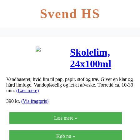
Svend HS
Skolelim,
24x100ml
Vandbaseret, hvid lim til pap, papir, stof og træ. Giver en klar og
hård limfuge. Vandopløselig og let at afvaske. Tørretid ca. 10-30
min.
(Læs mere)
390
kr.
(Vis fragtpris)
Læs mere »
Køb nu »