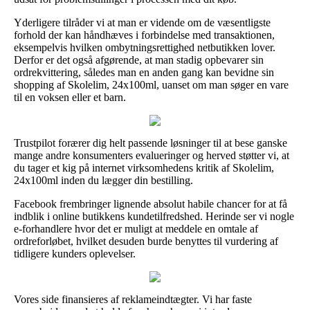
Yderligere tilråder vi at man er vidende om de væsentligste
forhold der kan håndhæves i forbindelse med transaktionen,
eksempelvis hvilken ombytningsrettighed netbutikken lover.
Derfor er det også afgørende, at man stadig opbevarer sin
ordrekvittering, således man en anden gang kan bevidne sin
shopping af Skolelim, 24x100ml, uanset om man søger en vare
til en voksen eller et barn.
Trustpilot forærer dig helt passende løsninger til at bese ganske
mange andre konsumenters evalueringer og herved støtter vi, at
du tager et kig på internet virksomhedens kritik af Skolelim,
24x100ml inden du lægger din bestilling.
Facebook frembringer lignende absolut habile chancer for at få
indblik i online butikkens kundetilfredshed. Herinde ser vi nogle
e-forhandlere hvor det er muligt at meddele en omtale af
ordreforløbet, hvilket desuden burde benyttes til vurdering af
tidligere kunders oplevelser.
Vores side finansieres af reklameindtægter. Vi har faste