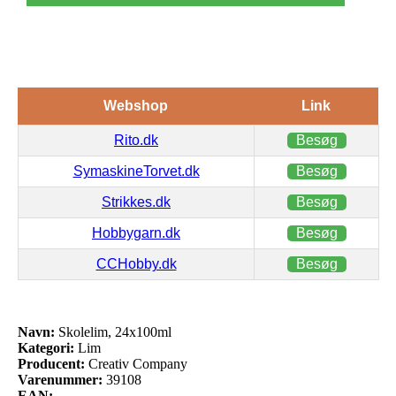
Webshop
Link
Rito.dk
Besøg
SymaskineTorvet.dk
Besøg
Strikkes.dk
Besøg
Hobbygarn.dk
Besøg
CCHobby.dk
Besøg
Navn:
Skolelim, 24x100ml
Kategori:
Lim
Producent:
Creativ Company
Varenummer:
39108
EAN: