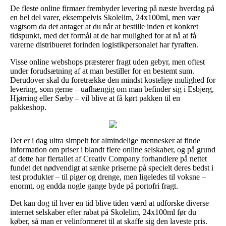
De fleste online firmaer frembyder levering på næste hverdag på
en hel del varer, eksempelvis Skolelim, 24x100ml, men vær
vagtsom da det antager at du når at bestille inden et konkret
tidspunkt, med det formål at de har mulighed for at nå at få
varerne distribueret forinden logistikpersonalet har fyraften.
Visse online webshops præsterer fragt uden gebyr, men oftest
under forudsætning af at man bestiller for en bestemt sum.
Derudover skal du foretrække den mindst kostelige mulighed for
levering, som gerne – uafhængig om man befinder sig i Esbjerg,
Hjørring eller Sæby – vil blive at få kørt pakken til en
pakkeshop.
Det er i dag ultra simpelt for almindelige mennesker at finde
information om priser i blandt flere online selskaber, og på grund
af dette har flertallet af Creativ Company forhandlere på nettet
fundet det nødvendigt at sænke priserne på specielt deres bedst i
test produkter – til piger og drenge, men ligeledes til voksne –
enormt, og endda nogle gange byde på portofri fragt.
Det kan dog til hver en tid blive tiden værd at udforske diverse
internet selskaber efter rabat på Skolelim, 24x100ml før du
køber, så man er velinformeret til at skaffe sig den laveste pris.