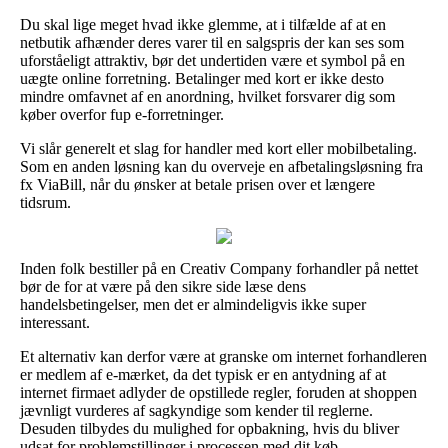
Du skal lige meget hvad ikke glemme, at i tilfælde af at en
netbutik afhænder deres varer til en salgspris der kan ses som
uforståeligt attraktiv, bør det undertiden være et symbol på en
uægte online forretning. Betalinger med kort er ikke desto
mindre omfavnet af en anordning, hvilket forsvarer dig som
køber overfor fup e-forretninger.
Vi slår generelt et slag for handler med kort eller mobilbetaling.
Som en anden løsning kan du overveje en afbetalingsløsning fra
fx ViaBill, når du ønsker at betale prisen over et længere
tidsrum.
Inden folk bestiller på en Creativ Company forhandler på nettet
bør de for at være på den sikre side læse dens
handelsbetingelser, men det er almindeligvis ikke super
interessant.
Et alternativ kan derfor være at granske om internet forhandleren
er medlem af e-mærket, da det typisk er en antydning af at
internet firmaet adlyder de opstillede regler, foruden at shoppen
jævnligt vurderes af sagkyndige som kender til reglerne.
Desuden tilbydes du mulighed for opbakning, hvis du bliver
udsat for problemstillinger i processen med dit køb.