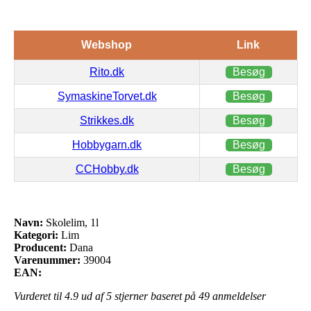
Webshop
Link
Rito.dk
Besøg
SymaskineTorvet.dk
Besøg
Strikkes.dk
Besøg
Hobbygarn.dk
Besøg
CCHobby.dk
Besøg
Navn:
Skolelim, 1l
Kategori:
Lim
Producent:
Dana
Varenummer:
39004
EAN:
Vurderet til
4.9
ud af 5 stjerner baseret på
49
anmeldelser