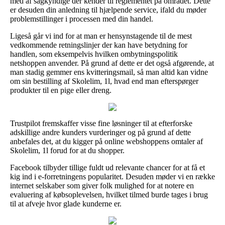
med af sagkyndige der kender til reglementet på området. Dette
er desuden din anledning til hjælpende service, ifald du møder
problemstillinger i processen med din handel.
Ligeså går vi ind for at man er hensynstagende til de mest
vedkommende retningslinjer der kan have betydning for
handlen, som eksempelvis hvilken ombytningspolitik
netshoppen anvender. På grund af dette er det også afgørende, at
man stadig gemmer ens kvitteringsmail, så man altid kan vidne
om sin bestilling af Skolelim, 1l, hvad end man efterspørger
produkter til en pige eller dreng.
Trustpilot fremskaffer visse fine løsninger til at efterforske
adskillige andre kunders vurderinger og på grund af dette
anbefales det, at du kigger på online webshoppens omtaler af
Skolelim, 1l forud for at du shopper.
Facebook tilbyder tillige fuldt ud relevante chancer for at få et
kig ind i e-forretningens popularitet. Desuden møder vi en række
internet selskaber som giver folk mulighed for at notere en
evaluering af købsoplevelsen, hvilket tilmed burde tages i brug
til at afveje hvor glade kunderne er.