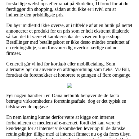
forskellige webshops efter rabat på Skolelim, 1l forud for at du
færdiggør din shopping, sådan at du ikke er i tvivl om at
indhente den prisbilligste pris.
Du bør imidlertid ikke overse, at i tilfælde af at en butik på nettet
annoncerer et produkt for en pris som er helt ekstremt tiltalende,
så kan det tit være et karakteristika der viser en fup e-shop.
Bestillinger med betalingskort er ikke desto mindre omsluttet af
en retningslinje, som forsvarer dig overfor uærlige online
firmaer.
Generelt går vi ind for kortkøb eller mobilbetaling. Som
alternativ bør du anvende en afdragsordning som f.eks. ViaBill,
forudsat du foretrækker at honorere regningen af flere omgange.
Før nogen handler i en Dana netbutik behøver de de facto
betragte virksomhedens forretningsaftale, dog er det typisk en
tidskrævende opgave.
En nem løsning kunne derfor være at kigge om internet
forhandleren er medlem af e-mærket, fordi det kan være et
kendetegn for at internet virksomheden lever op til de danske
retningslinjer, tillige med at internet firmaet nu og da føres tilsyn