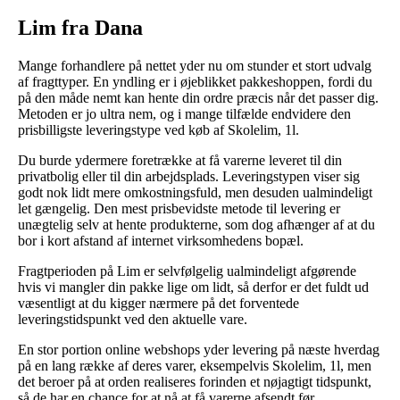
Lim fra Dana
Mange forhandlere på nettet yder nu om stunder et stort udvalg
af fragttyper. En yndling er i øjeblikket pakkeshoppen, fordi du
på den måde nemt kan hente din ordre præcis når det passer dig.
Metoden er jo ultra nem, og i mange tilfælde endvidere den
prisbilligste leveringstype ved køb af Skolelim, 1l.
Du burde ydermere foretrække at få varerne leveret til din
privatbolig eller til din arbejdsplads. Leveringstypen viser sig
godt nok lidt mere omkostningsfuld, men desuden ualmindeligt
let gængelig. Den mest prisbevidste metode til levering er
unægtelig selv at hente produkterne, som dog afhænger af at du
bor i kort afstand af internet virksomhedens bopæl.
Fragtperioden på Lim er selvfølgelig ualmindeligt afgørende
hvis vi mangler din pakke lige om lidt, så derfor er det fuldt ud
væsentligt at du kigger nærmere på det forventede
leveringstidspunkt ved den aktuelle vare.
En stor portion online webshops yder levering på næste hverdag
på en lang række af deres varer, eksempelvis Skolelim, 1l, men
det beroer på at orden realiseres forinden et nøjagtigt tidspunkt,
så de har en chance for at nå at få varerne afsendt før