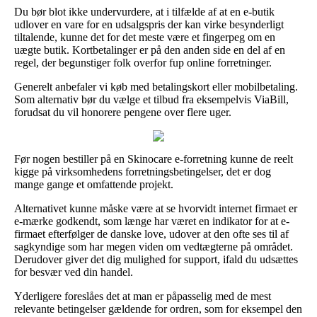
Du bør blot ikke undervurdere, at i tilfælde af at en e-butik
udlover en vare for en udsalgspris der kan virke besynderligt
tiltalende, kunne det for det meste være et fingerpeg om en
uægte butik. Kortbetalinger er på den anden side en del af en
regel, der begunstiger folk overfor fup online forretninger.
Generelt anbefaler vi køb med betalingskort eller mobilbetaling.
Som alternativ bør du vælge et tilbud fra eksempelvis ViaBill,
forudsat du vil honorere pengene over flere uger.
Før nogen bestiller på en Skinocare e-forretning kunne de reelt
kigge på virksomhedens forretningsbetingelser, det er dog
mange gange et omfattende projekt.
Alternativet kunne måske være at se hvorvidt internet firmaet er
e-mærke godkendt, som længe har været en indikator for at e-
firmaet efterfølger de danske love, udover at den ofte ses til af
sagkyndige som har megen viden om vedtægterne på området.
Derudover giver det dig mulighed for support, ifald du udsættes
for besvær ved din handel.
Yderligere foreslåes det at man er påpasselig med de mest
relevante betingelser gældende for ordren, som for eksempel den