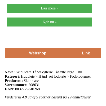
Læs mere »
Køb nu »
Webshop
Link
Navn:
SkinOcare Tåbeskyttelse Tåhætte large 1 stk
Kategori:
Hudpleje > Hånd- og fodpleje > Fodproblemer
Producent:
Skinocare
Varenummer:
208631
EAN:
8032779840268
Vurderet til
4.8
ud af 5 stjerner baseret på
19
anmeldelser