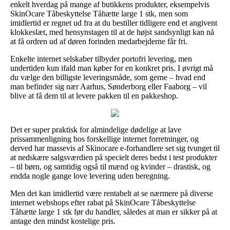
enkelt hverdag på mange af butikkens produkter, eksempelvis
SkinOcare Tåbeskyttelse Tåhætte large 1 stk, men som
imidlertid er regnet ud fra at du bestiller tidligere end et angivent
klokkeslæt, med hensynstagen til at de højst sandsynligt kan nå
at få ordren ud af døren forinden medarbejderne får fri.
Enkelte internet selskaber tilbyder portofri levering, men
undertiden kun ifald man køber for en konkret pris. I øvrigt må
du vælge den billigste leveringsmåde, som gerne – hvad end
man befinder sig nær Aarhus, Sønderborg eller Faaborg – vil
blive at få dem til at levere pakken til en pakkeshop.
Det er super praktisk for almindelige dødelige at lave
prissammenligning hos forskellige internet forretninger, og
derved har massevis af Skinocare e-forhandlere set sig tvunget til
at nedskære salgsværdien på specielt deres bedst i test produkter
– til børn, og samtidig også til mænd og kvinder – drastisk, og
endda nogle gange love levering uden beregning.
Men det kan imidlertid være rentabelt at se nærmere på diverse
internet webshops efter rabat på SkinOcare Tåbeskyttelse
Tåhætte large 1 stk før du handler, således at man er sikker på at
antage den mindst kostelige pris.