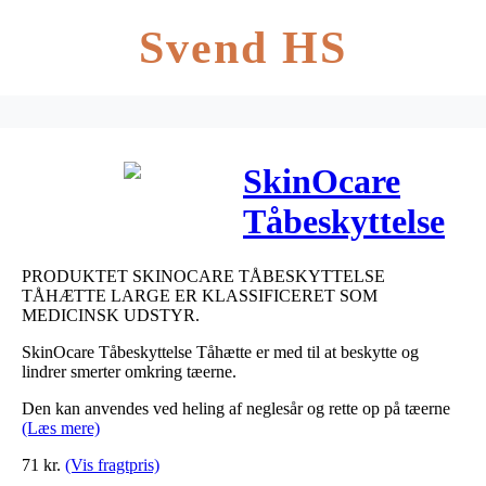
Svend HS
SkinOcare
Tåbeskyttelse
Tåhætte large
PRODUKTET SKINOCARE TÅBESKYTTELSE
1 stk
TÅHÆTTE LARGE ER KLASSIFICERET SOM
MEDICINSK UDSTYR.
SkinOcare Tåbeskyttelse Tåhætte er med til at beskytte og
lindrer smerter omkring tæerne.
Den kan anvendes ved heling af neglesår og rette op på tæerne
(Læs mere)
71
kr.
(Vis fragtpris)