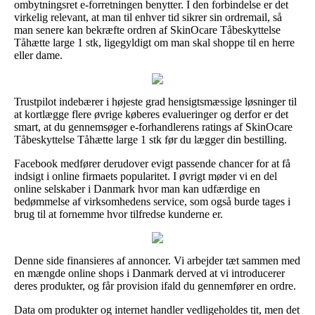
ombytningsret e-forretningen benytter. I den forbindelse er det
virkelig relevant, at man til enhver tid sikrer sin ordremail, så
man senere kan bekræfte ordren af SkinOcare Tåbeskyttelse
Tåhætte large 1 stk, ligegyldigt om man skal shoppe til en herre
eller dame.
Trustpilot indebærer i højeste grad hensigtsmæssige løsninger til
at kortlægge flere øvrige køberes evalueringer og derfor er det
smart, at du gennemsøger e-forhandlerens ratings af SkinOcare
Tåbeskyttelse Tåhætte large 1 stk før du lægger din bestilling.
Facebook medfører derudover evigt passende chancer for at få
indsigt i online firmaets popularitet. I øvrigt møder vi en del
online selskaber i Danmark hvor man kan udfærdige en
bedømmelse af virksomhedens service, som også burde tages i
brug til at fornemme hvor tilfredse kunderne er.
Denne side finansieres af annoncer. Vi arbejder tæt sammen med
en mængde online shops i Danmark derved at vi introducerer
deres produkter, og får provision ifald du gennemfører en ordre.
Data om produkter og internet handler vedligeholdes tit, men det