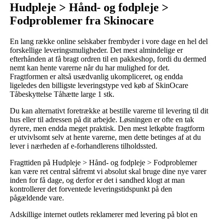
Hudpleje > Hånd- og fodpleje >
Fodproblemer fra Skinocare
En lang række online selskaber frembyder i vore dage en hel del
forskellige leveringsmuligheder. Det mest almindelige er
efterhånden at få bragt ordren til en pakkeshop, fordi du dermed
nemt kan hente varerne når du har mulighed for det.
Fragtformen er altså usædvanlig ukompliceret, og endda
ligeledes den billigste leveringstype ved køb af SkinOcare
Tåbeskyttelse Tåhætte large 1 stk.
Du kan alternativt foretrække at bestille varerne til levering til dit
hus eller til adressen på dit arbejde. Løsningen er ofte en tak
dyrere, men endda meget praktisk. Den mest letkøbte fragtform
er utvivlsomt selv at hente varerne, men dette betinges af at du
lever i nærheden af e-forhandlerens tilholdssted.
Fragttiden på Hudpleje > Hånd- og fodpleje > Fodproblemer
kan være ret central såfremt vi absolut skal bruge dine nye varer
inden for få dage, og derfor er det i sandhed klogt at man
kontrollerer det forventede leveringstidspunkt på den
pågældende vare.
Adskillige internet outlets reklamerer med levering på blot en