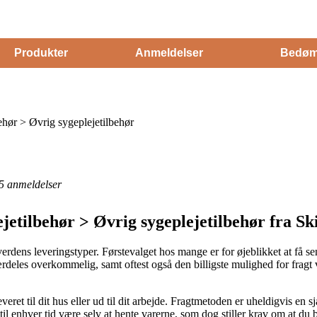
Produkter
Anmeldelser
Bedøm
ehør > Øvrig sygeplejetilbehør
5
anmeldelser
ejetilbehør > Øvrig sygeplejetilbehør fra S
lverdens leveringstyper. Førstevalget hos mange er for øjeblikket at få s
særdeles overkommelig, samt oftest også den billigste mulighed for frag
eret til dit hus eller ud til dit arbejde. Fragtmetoden er uheldigvis en 
il enhver tid være selv at hente varerne, som dog stiller krav om at du