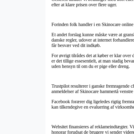
efter at klare prisen over flere uger.
Forinden folk handler i en Skinocare onlin
Et andet forslag kunne måske være at granske
danske regler, udover at internet forhandlere
får besvær ved dit indkøb.
For øvrigt tilrådes det at køber er klar over
er det tillige essesentielt, at man stadig be
uden hensyn til om du er pige eller dreng.
Trustpilot resulterer i ganske fremragende 
anmeldelser af Skinocare hammertå venstre 
Facebook forærer dig ligeledes rigtig fremr
kan tilkendegive en evaluering af virksomhe
Websitet finansieres af reklameindtægter. Vi
honorar forudsat de brugere vi sender vider