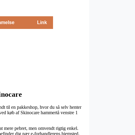
melse
Link
kinocare
endt til en pakkeshop, hvor du så selv henter
t ved køb af Skinocare hammertå venstre 1
sjat mere pebret, men omvendt rigtig enkel.
 befinder dig nær e-forhandlerens hjemsted.