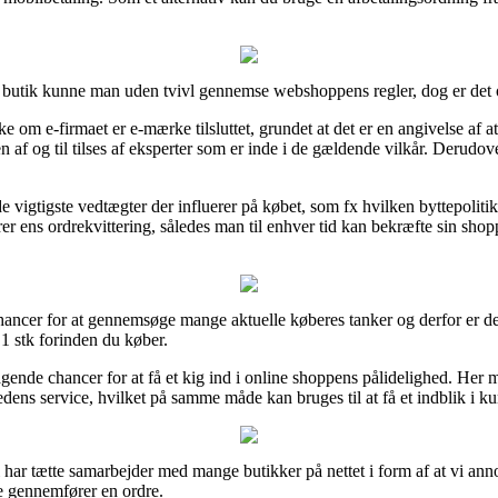
e butik kunne man uden tvivl gennemse webshoppens regler, dog er det o
 om e-firmaet er e-mærke tilsluttet, grundet at det er en angivelse af at 
n af og til tilses af eksperter som er inde i de gældende vilkår. Derudov
 de vigtigste vedtægter der influerer på købet, som fx hvilken byttepoliti
varer ens ordrekvittering, således man til enhver tid kan bekræfte sin sh
chancer for at gennemsøge mange aktuelle køberes tanker og derfor er de
1 stk forinden du køber.
agende chancer for at få et kig ind i online shoppens pålidelighed. Her 
dens service, hvilket på samme måde kan bruges til at få et indblik i ku
 har tætte samarbejder med mange butikker på nettet i form af at vi ann
e gennemfører en ordre.