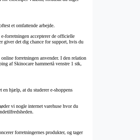
ftest et omfattende arbejde.
e-forretningen accepterer de officielle
er giver det dig chance for support, hvis du
k online forretningen anvender. I den relation
opping af Skinocare hammertå venstre 1 stk,
t en hjælp, at du studerer e-shoppens
møder vi nogle internet varehuse hvor du
ndetilfredsheden.
oncerer forretningernes produkter, og tager