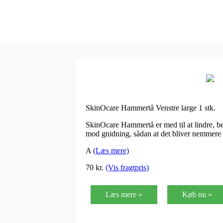
SkinOcare Hammertå Venstre large 1 stk.
SkinOcare Hammertå er med til at lindre, be
mod gnidning, sådan at det bliver nemmere 
A
(Læs mere)
70
kr.
(Vis fragtpris)
Læs mere »
Køb nu »