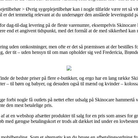
jetilbehør > Øvrig sygeplejetilbehør kan i nogle tilfælde være ret så vi
er det temmelig relevant at du undersøger den anslåede leveringstid på
 for dag-til-dag levering på de fleste varenumre, eksempelvis Skinocar
gere end et angivent tidspunkt, med det formål at de med sikkerhed kan 
ng uden omkostninger, men ofte er det så præmissen at der bestilles fo
ing, der tit – uden hensyn til om man opholder sig ved Fredericia, Brønde
finde de bedste priser på flere e-butikker, og ergo har en lang række Ski
ter – til børn og babyer, og desuden også til mænd og kvinder – koloss
forbi nogle få outlets på nettet efter udsalg på Skinocare hammertå ve
te den mest betalelige pris.
af at en webshop afsætter produkter til salg for en pris som anses for gr
 Køb med gængse betalingskort er trods alt dækket ind under en lovbeste
er mobilbetaling. Som et alternativ kan du bruge en afbetalingsordning fr