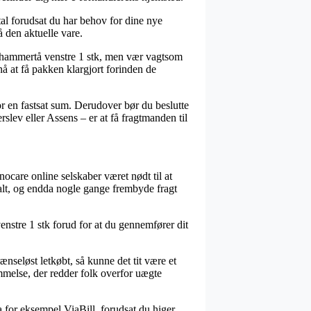
tal forudsat du har behov for dine nye
 den aktuelle vare.
e hammertå venstre 1 stk, men vær vagtsom
nå at få pakken klargjort forinden de
r en fastsat sum. Derudover bør du beslutte
rslev eller Assens – er at få fragtmanden til
nocare online selskaber været nødt til at
alt, og endda nogle gange frembyde fragt
nstre 1 stk forud for at du gennemfører dit
ænseløst letkøbt, så kunne det tit være et
mmelse, der redder folk overfor uægte
a for eksempel ViaBill, forudsat du higer