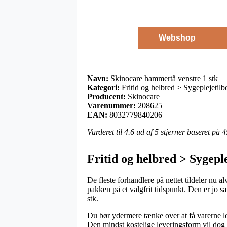
Webshop
Navn:
Skinocare hammertå venstre 1 stk
Kategori:
Fritid og helbred > Sygeplejetilb
Producent:
Skinocare
Varenummer:
208625
EAN:
8032779840206
Vurderet til
4.6
ud af 5 stjerner baseret på
4
Fritid og helbred > Sygepl
De fleste forhandlere på nettet tildeler nu a
pakken på et valgfrit tidspunkt. Den er jo 
stk.
Du bør ydermere tænke over at få varerne lev
Den mindst kostelige leveringsform vil dog t