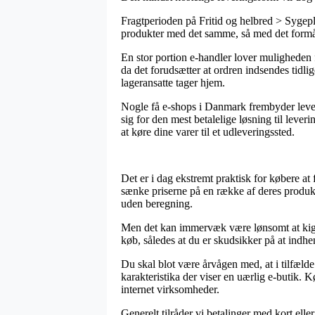
Fragtperioden på Fritid og helbred > Sygeple
produkter med det samme, så med det formål 
En stor portion e-handler lover muligheden
da det forudsætter at ordren indsendes tidli
lageransatte tager hjem.
Nogle få e-shops i Danmark frembyder leveri
sig for den mest betalelige løsning til lever
at køre dine varer til et udleveringssted.
Det er i dag ekstremt praktisk for købere at 
sænke priserne på en række af deres produk
uden beregning.
Men det kan immervæk være lønsomt at kigge 
køb, således at du er skudsikker på at indhen
Du skal blot være årvågen med, at i tilfælde 
karakteristika der viser en uærlig e-butik.
internet virksomheder.
Generelt tilråder vi betalinger med kort ell